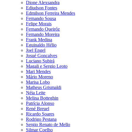
Dione Alexsandra
Ediudson Fontes
Edmilson Ferreira Mendes
Fernando Sousa
Felipe Morais
Fernando Queiróz
Fernando Moreira
Frank Medina
Eguinaldo Hélio
Joel Engel
Josué Gonçalves
Luciano Subirá
Magali e Sergio Leoto
Mari Mendes
Mário Moreno
Marisa Lobo
Matheus Grismaldi
Néia Leite
Melina Botteghin
Patrícia Alonso
René Breuel
Ricardo Soares
Rodrigo Pestana
Sergio Renato de Mello
Silmar Coelho