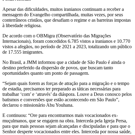
Apesar das dificuldades, muitos iranianos continuam a receber a
mensagem do Evangelho compartilhada, muitas vezes, por seus
conterrâneos cristãos, que desafiam o regime e as barreiras impostas
à liberdade religiosa.
De acordo com o OBMigra (Observatório das Migrações
Internacionais), foram concedidos 6.785 vistos a iranianos e 10.770
vistos a afegãos, no período de 2021 a 2023, totalizando um público
de 17.555 imigrantes.
No Brasil, a JMM informou que a cidade de São Paulo é ainda o
destino preferido da dispersão de povos, que buscam tanto
oportunidades quanto um ponto de passagem.
“Sejam quais forem as forças de atração para a migração e o tempo
de estadia, precisamos ter preparado as táticas necessárias para
trabalhar ‘com’ e ‘através’ da diáspora. Louve a Deus conosco pelos
batismos e conversões que estão acontecendo em São Paulo”,
declarou o missionário Abu Youhana.
E continuou: “Ore para encontrarmos mais vocacionados ex-
muçulmanos, que se engajem na obra. Interceda pela Igreja Persa,
para que mais pessoas sejam alcançadas e discipuladas e para que o
Senhor desperte vocacionados entre eles. Interceda por nossa saúde,