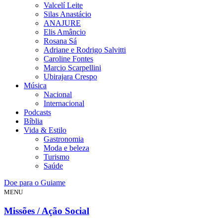
Valcelí Leite
Silas Anastácio
ANAJURE
Elis Amâncio
Rosana Sá
Adriane e Rodrigo Salvitti
Caroline Fontes
Marcio Scarpellini
Ubirajara Crespo
Música
Nacional
Internacional
Podcasts
Bíblia
Vida & Estilo
Gastronomia
Moda e beleza
Turismo
Saúde
Doe para o Guiame
MENU
Missões / Ação Social