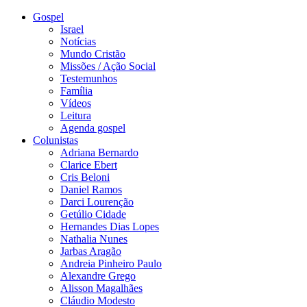
Gospel
Israel
Notícias
Mundo Cristão
Missões / Ação Social
Testemunhos
Família
Vídeos
Leitura
Agenda gospel
Colunistas
Adriana Bernardo
Clarice Ebert
Cris Beloni
Daniel Ramos
Darci Lourenção
Getúlio Cidade
Hernandes Dias Lopes
Nathalia Nunes
Jarbas Aragão
Andreia Pinheiro Paulo
Alexandre Grego
Alisson Magalhães
Cláudio Modesto