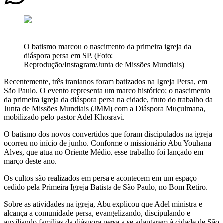
O batismo marcou o nascimento da primeira igreja da
diáspora persa em SP. (Foto:
Reprodução/Instagram/Junta de Missões Mundiais)
Recentemente, três iranianos foram batizados na Igreja Persa, em
São Paulo. O evento representa um marco histórico: o nascimento
da primeira igreja da diáspora persa na cidade, fruto do trabalho da
Junta de Missões Mundiais (JMM) com a Diáspora Muçulmana,
mobilizado pelo pastor Adel Khosravi.
O batismo dos novos convertidos que foram discipulados na igreja
ocorreu no início de junho. Conforme o missionário Abu Youhana
Alves, que atua no Oriente Médio, esse trabalho foi lançado em
março deste ano.
Os cultos são realizados em persa e acontecem em um espaço
cedido pela Primeira Igreja Batista de São Paulo, no Bom Retiro.
Sobre as atividades na igreja, Abu explicou que Adel ministra e
alcança a comunidade persa, evangelizando, discipulando e
auxiliando famílias da diáspora persa a se adaptarem à cidade de São