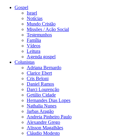
Gospel
Israel
Notícias
Mundo Cristão
Missões / Ação Social
Testemunhos
Família
Vídeos
Leitura
Agenda gospel
Colunistas
Adriana Bernardo
Clarice Ebert
Cris Beloni
Daniel Ramos
Darci Lourenção
Getúlio Cidade
Hernandes Dias Lopes
Nathalia Nunes
Jarbas Aragão
Andreia Pinheiro Paulo
Alexandre Grego
Alisson Magalhães
Cláudio Modesto