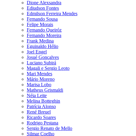
Dione Alexsandra
Ediudson Fontes
Edmilson Ferreira Mendes
Fernando Sousa
Felipe Morais
Fernando Queiróz
Fernando Moreira
Frank Medina
Eguinaldo Hélio
Joel Engel
Josué Gonçalves
Luciano Subirá
Magali e Sergio Leoto
Mari Mendes
Mário Moreno
Marisa Lobo
Matheus Grismaldi
Néia Leite
Melina Botteghin
Patrícia Alonso
René Breuel
Ricardo Soares
Rodrigo Pestana
Sergio Renato de Mello
Silmar Coelho