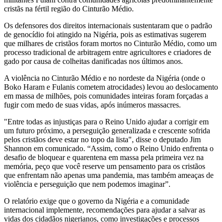
cristãs na fértil região do Cinturão Médio.
Os defensores dos direitos internacionais sustentaram que o padrão
de genocídio foi atingido na Nigéria, pois as estimativas sugerem
que milhares de cristãos foram mortos no Cinturão Médio, como um
processo tradicional de arbitragem entre agricultores e criadores de
gado por causa de colheitas danificadas nos últimos anos.
A violência no Cinturão Médio e no nordeste da Nigéria (onde o
Boko Haram e Fulanis cometem atrocidades) levou ao deslocamento
em massa de milhões, pois comunidades inteiras foram forçadas a
fugir com medo de suas vidas, após inúmeros massacres.
"Entre todas as injustiças para o Reino Unido ajudar a corrigir em
um futuro próximo, a perseguição generalizada e crescente sofrida
pelos cristãos deve estar no topo da lista", disse o deputado Jim
Shannon em comunicado. “Assim, como o Reino Unido enfrenta o
desafio de bloquear e quarentena em massa pela primeira vez na
memória, peço que você reserve um pensamento para os cristãos
que enfrentam não apenas uma pandemia, mas também ameaças de
violência e perseguição que nem podemos imaginar”.
O relatório exige que o governo da Nigéria e a comunidade
internacional implemente, recomendações para ajudar a salvar as
vidas dos cidadãos nigerianos, como investigações e processos