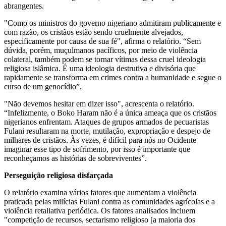
abrangentes.
"Como os ministros do governo nigeriano admitiram publicamente e
com razão, os cristãos estão sendo cruelmente alvejados,
especificamente por causa de sua fé", afirma o relatório. “Sem
dúvida, porém, muçulmanos pacíficos, por meio de violência
colateral, também podem se tornar vítimas dessa cruel ideologia
religiosa islâmica. É uma ideologia destrutiva e divisória que
rapidamente se transforma em crimes contra a humanidade e segue o
curso de um genocídio”.
"Não devemos hesitar em dizer isso", acrescenta o relatório.
“Infelizmente, o Boko Haram não é a única ameaça que os cristãos
nigerianos enfrentam. Ataques de grupos armados de pecuaristas
Fulani resultaram na morte, mutilação, expropriação e despejo de
milhares de cristãos. Às vezes, é difícil para nós no Ocidente
imaginar esse tipo de sofrimento, por isso é importante que
reconheçamos as histórias de sobreviventes”.
Perseguição religiosa disfarçada
O relatório examina vários fatores que aumentam a violência
praticada pelas milícias Fulani contra as comunidades agrícolas e a
violência retaliativa periódica. Os fatores analisados ​​incluem
"competição de recursos, sectarismo religioso [a maioria dos