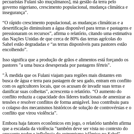
pecuaristas Fulani são muçulmanos], má gestão da terra pelo
governo nigeriano, crescimento populacional, mudança climática e
insegurança".
“O rápido crescimento populacional, as mudanças climáticas e a
desertificação diminuíram a água disponível para terras e pastagens e
pressionaram os recursos”, afirma o relatório, citando uma estimativa
das Nações Unidas de que cerca de 80% das terras agrícolas do
Sahel estão degradadas e “as terras disponíveis para pastores estão
encolhendo”.
Isso significa que a produção de grãos e alimentos está forçando os
pastores "a uma busca desesperada por pastagens férteis".
"À medida que os Fulani viajam para regiões mais distantes em
busca de água e terra para pastagem de seu gado, entram em conflito
com os agricultores locais, que os acusam de invadir suas terras e
danificar suas colheitas", acrescenta o relatório. “O aumento do
conflito reduziu a capacidade dos líderes tradicionais de amenizar as
tensões e resolver conflitos de forma amigável. Isso contribuiu para
o colapso dos mecanismos históricos de solução de controvérsias e o
conflito que virou violência”.
Embora haja fatores econômicos em jogo, o relatório também afirma
que a escalada da violência "também deve ser vista no contexto do
crescente poder e influência do extremismo islâmico no Sahel".