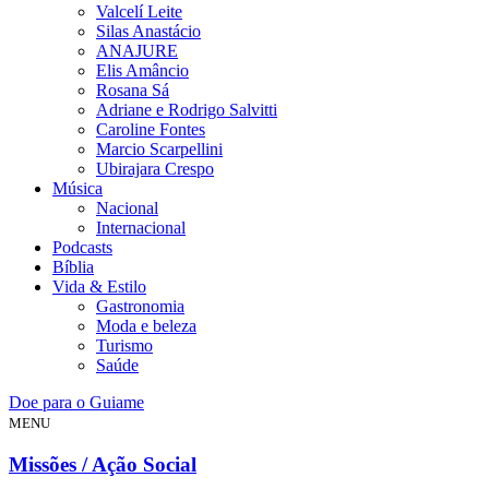
Valcelí Leite
Silas Anastácio
ANAJURE
Elis Amâncio
Rosana Sá
Adriane e Rodrigo Salvitti
Caroline Fontes
Marcio Scarpellini
Ubirajara Crespo
Música
Nacional
Internacional
Podcasts
Bíblia
Vida & Estilo
Gastronomia
Moda e beleza
Turismo
Saúde
Doe para o Guiame
MENU
Missões / Ação Social