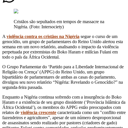
Cristãos são sepultados em tempos de massacre na
Nigéria. (Foto: Intersociety)
A
violência contra os cristãos na Nigéria
segue o curso de um
genocídio, um grupo de parlamentares do Reino Unido alertou esta
semana em um novo relatório, analisando o impacto da violência
perpetuada por extremistas do Boko Haram e milícias Fulani em
todo o país da África Ocidental.
O Grupo Parlamentar do ‘Partido para a Liberdade Internacional de
Religião ou Crença’ (APPG) do Reino Unido, um grupo
bipartidário de parlamentares de ambas as casas do parlamento,
divulgou seu novo relatório “Nigéria: Revelando o Genocídio?” na
segunda-feira passada.
Enquanto a Nigéria continua sofrendo com a insurgência do Boko
Haram e a existência de seu grupo dissidente (‘Província Islâmica da
África Ocidental’), os membros do APPG estão preocupados com
relatos de
violência crescente
caracterizada como um "conflito entre
fazendeiros e agricultores", apesar de um número desproporcional
de assassinatos sendo realizado por pastores (criadores de gado)
militantes Fulani contra comunidades agrícolas predominantemente