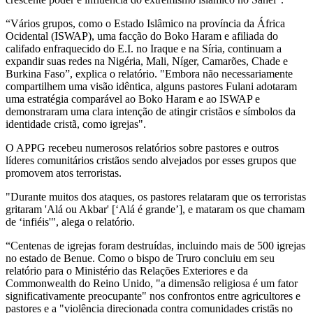
“Vários grupos, como o Estado Islâmico na província da África
Ocidental (ISWAP), uma facção do Boko Haram e afiliada do
califado enfraquecido do E.I. no Iraque e na Síria, continuam a
expandir suas redes na Nigéria, Mali, Níger, Camarões, Chade e
Burkina Faso”, explica o relatório. "Embora não necessariamente
compartilhem uma visão idêntica, alguns pastores Fulani adotaram
uma estratégia comparável ao Boko Haram e ao ISWAP e
demonstraram uma clara intenção de atingir cristãos e símbolos da
identidade cristã, como igrejas".
O APPG recebeu numerosos relatórios sobre pastores e outros
líderes comunitários cristãos sendo alvejados por esses grupos que
promovem atos terroristas.
"Durante muitos dos ataques, os pastores relataram que os terroristas
gritaram 'Alá ou Akbar' [‘Alá é grande’], e mataram os que chamam
de ‘infiéis'", alega o relatório.
“Centenas de igrejas foram destruídas, incluindo mais de 500 igrejas
no estado de Benue. Como o bispo de Truro concluiu em seu
relatório para o Ministério das Relações Exteriores e da
Commonwealth do Reino Unido, "a dimensão religiosa é um fator
significativamente preocupante" nos confrontos entre agricultores e
pastores e a "violência direcionada contra comunidades cristãs no