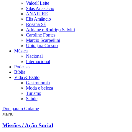
Valcelí Leite
Silas Anastácio
ANAJURE
Elis Amâncio
Rosana Sá
Adriane e Rodrigo Salvitti
Caroline Fontes
Marcio Scarpellini
Ubirajara Crespo
Música
Nacional
Internacional
Podcasts
Bíblia
Vida & Estilo
Gastronomia
Moda e beleza
Turismo
Saúde
Doe para o Guiame
MENU
Missões / Ação Social