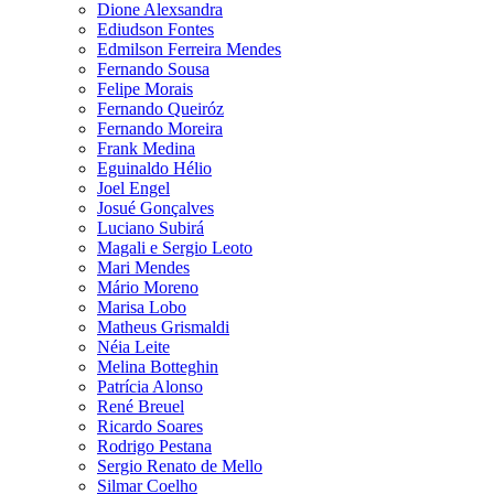
Dione Alexsandra
Ediudson Fontes
Edmilson Ferreira Mendes
Fernando Sousa
Felipe Morais
Fernando Queiróz
Fernando Moreira
Frank Medina
Eguinaldo Hélio
Joel Engel
Josué Gonçalves
Luciano Subirá
Magali e Sergio Leoto
Mari Mendes
Mário Moreno
Marisa Lobo
Matheus Grismaldi
Néia Leite
Melina Botteghin
Patrícia Alonso
René Breuel
Ricardo Soares
Rodrigo Pestana
Sergio Renato de Mello
Silmar Coelho