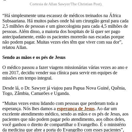
Cortesia de Allan Sawyer/The Christian Post).
“Há simplesmente uma escassez de médicos treinados na África
Subsaariana. Há muitos países onde há um cirurgião geral para cada
2,5 milhões de pessoas e um ginecologista para cada 4,5 milhões de
pessoas. Além disso, a maioria dos hospitais de lá quer ser pago
antecipadamente, então os pacientes morrerão nas escadas porque
não podem pagar. Muitas vezes eles têm que viver com sua dor”,
relatou Allan.
Sendo as mãos e os pés de Jesus
O médico passou a fazer viagens missionárias várias vezes ao ano e
em 2017, decidiu vender sua clínica para servir em equipes de
missões em tempo integral.
Desde lá, o Dr. Sawyer já viajou para Papua Nova Guiné, Quênia,
Togo, Zâmbia, Camarões e Uganda.
“Muitas vezes estou lidando com pessoas que perderam toda a
esperança. Nós lhes damos a
esperança de Jesus
. Ao dar um
excelente atendimento médico, sendo as mãos e os pés de Jesus, aos
pacientes que não podem pagar pelo atendimento, aos olhos deles,
você ganhou o direito de compartilhar o Evangelho. É o ministério
da medicina que abre a porta do Evangelho com esses pacientes”,