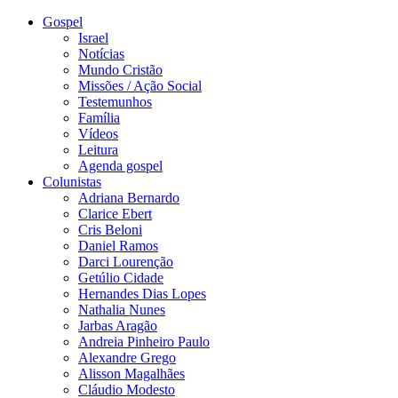
Gospel
Israel
Notícias
Mundo Cristão
Missões / Ação Social
Testemunhos
Família
Vídeos
Leitura
Agenda gospel
Colunistas
Adriana Bernardo
Clarice Ebert
Cris Beloni
Daniel Ramos
Darci Lourenção
Getúlio Cidade
Hernandes Dias Lopes
Nathalia Nunes
Jarbas Aragão
Andreia Pinheiro Paulo
Alexandre Grego
Alisson Magalhães
Cláudio Modesto