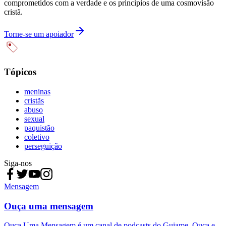
comprometidos com a verdade e os princípios de uma cosmovisão
cristã.
Torne-se um apoiador
Tópicos
meninas
cristãs
abuso
sexual
paquistão
coletivo
perseguição
Siga-nos
Mensagem
Ouça uma mensagem
Ouça Uma Mensagem é um canal de podcasts do Guiame. Ouça e