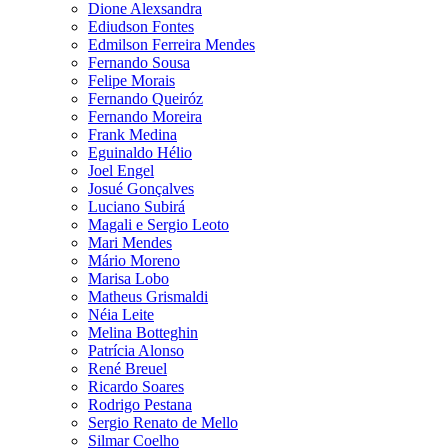
Dione Alexsandra
Ediudson Fontes
Edmilson Ferreira Mendes
Fernando Sousa
Felipe Morais
Fernando Queiróz
Fernando Moreira
Frank Medina
Eguinaldo Hélio
Joel Engel
Josué Gonçalves
Luciano Subirá
Magali e Sergio Leoto
Mari Mendes
Mário Moreno
Marisa Lobo
Matheus Grismaldi
Néia Leite
Melina Botteghin
Patrícia Alonso
René Breuel
Ricardo Soares
Rodrigo Pestana
Sergio Renato de Mello
Silmar Coelho