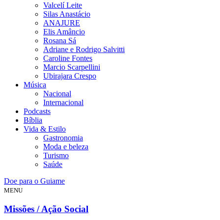
Valcelí Leite
Silas Anastácio
ANAJURE
Elis Amâncio
Rosana Sá
Adriane e Rodrigo Salvitti
Caroline Fontes
Marcio Scarpellini
Ubirajara Crespo
Música
Nacional
Internacional
Podcasts
Bíblia
Vida & Estilo
Gastronomia
Moda e beleza
Turismo
Saúde
Doe para o Guiame
MENU
Missões / Ação Social