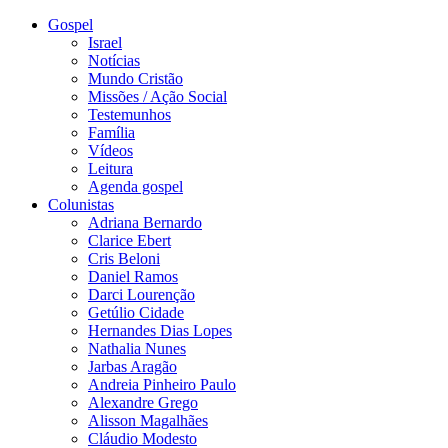
Gospel
Israel
Notícias
Mundo Cristão
Missões / Ação Social
Testemunhos
Família
Vídeos
Leitura
Agenda gospel
Colunistas
Adriana Bernardo
Clarice Ebert
Cris Beloni
Daniel Ramos
Darci Lourenção
Getúlio Cidade
Hernandes Dias Lopes
Nathalia Nunes
Jarbas Aragão
Andreia Pinheiro Paulo
Alexandre Grego
Alisson Magalhães
Cláudio Modesto