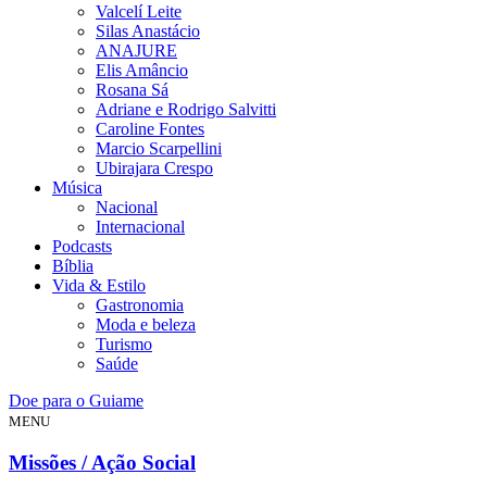
Valcelí Leite
Silas Anastácio
ANAJURE
Elis Amâncio
Rosana Sá
Adriane e Rodrigo Salvitti
Caroline Fontes
Marcio Scarpellini
Ubirajara Crespo
Música
Nacional
Internacional
Podcasts
Bíblia
Vida & Estilo
Gastronomia
Moda e beleza
Turismo
Saúde
Doe para o Guiame
MENU
Missões / Ação Social