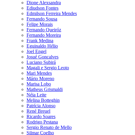
Dione Alexsandra
Ediudson Fontes
Edmilson Ferreira Mendes
Fernando Sousa
Felipe Morais
Fernando Queiróz
Fernando Moreira
Frank Medina
Eguinaldo Hélio
Joel Engel
Josué Gonçalves
Luciano Subirá
Magali e Sergio Leoto
Mari Mendes
Mário Moreno
Marisa Lobo
Matheus Grismaldi
Néia Leite
Melina Botteghin
Patrícia Alonso
René Breuel
Ricardo Soares
Rodrigo Pestana
Sergio Renato de Mello
Silmar Coelho