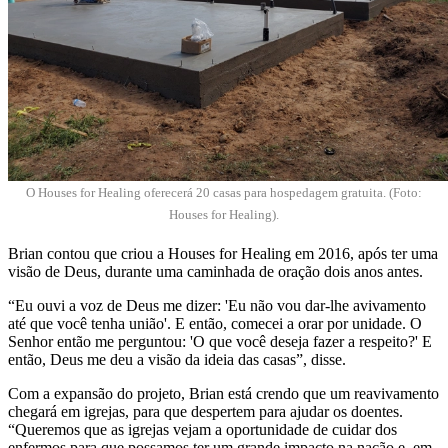
O Houses for Healing oferecerá 20 casas para hospedagem gratuita. (Foto:
Houses for Healing).
Brian contou que criou a Houses for Healing em 2016, após ter uma
visão de Deus, durante uma caminhada de oração dois anos antes.
“Eu ouvi a voz de Deus me dizer: 'Eu não vou dar-lhe avivamento
até que você tenha união'. E então, comecei a orar por unidade. O
Senhor então me perguntou: 'O que você deseja fazer a respeito?' E
então, Deus me deu a visão da ideia das casas”, disse.
Com a expansão do projeto, Brian está crendo que um reavivamento
chegará em igrejas, para que despertem para ajudar os doentes.
“Queremos que as igrejas vejam a oportunidade de cuidar dos
enfermos para que possamos ter um grande impacto na nação e, em