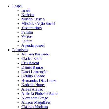
Gospel
Israel
Notícias
Mundo Cristão
Missões / Ação Social
Testemunhos
Família
Vídeos
Leitura
Agenda gospel
Colunistas
Adriana Bernardo
Clarice Ebert
Cris Beloni
Daniel Ramos
Darci Lourenção
Getúlio Cidade
Hernandes Dias Lopes
Nathalia Nunes
Jarbas Aragão
Andreia Pinheiro Paulo
Alexandre Grego
Alisson Magalhães
Cláudio Modesto