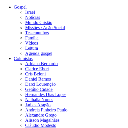
Gospel
Israel
Notícias
Mundo Cristão
Missões / Ação Social
Testemunhos
Família
Vídeos
Leitura
Agenda gospel
Colunistas
Adriana Bernardo
Clarice Ebert
Cris Beloni
Daniel Ramos
Darci Lourenção
Getúlio Cidade
Hernandes Dias Lopes
Nathalia Nunes
Jarbas Aragão
Andreia Pinheiro Paulo
Alexandre Grego
Alisson Magalhães
Cláudio Modesto