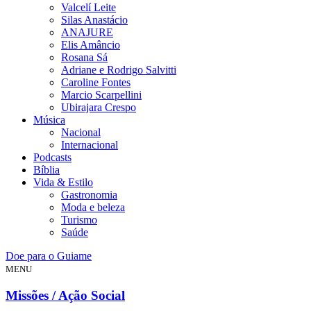
Valcelí Leite
Silas Anastácio
ANAJURE
Elis Amâncio
Rosana Sá
Adriane e Rodrigo Salvitti
Caroline Fontes
Marcio Scarpellini
Ubirajara Crespo
Música
Nacional
Internacional
Podcasts
Bíblia
Vida & Estilo
Gastronomia
Moda e beleza
Turismo
Saúde
Doe para o Guiame
MENU
Missões / Ação Social