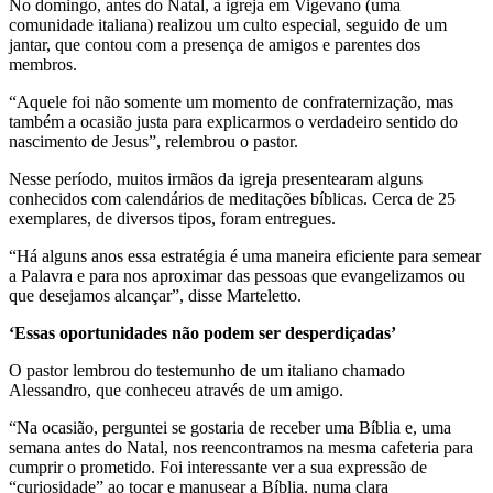
No domingo, antes do Natal, a igreja em Vigevano (uma
comunidade italiana) realizou um culto especial, seguido de um
jantar, que contou com a presença de amigos e parentes dos
membros.
“Aquele foi não somente um momento de confraternização, mas
também a ocasião justa para explicarmos o verdadeiro sentido do
nascimento de Jesus”, relembrou o pastor.
Nesse período, muitos irmãos da igreja presentearam alguns
conhecidos com calendários de meditações bíblicas. Cerca de 25
exemplares, de diversos tipos, foram entregues.
“Há alguns anos essa estratégia é uma maneira eficiente para semear
a Palavra e para nos aproximar das pessoas que evangelizamos ou
que desejamos alcançar”, disse Marteletto.
‘Essas oportunidades não podem ser desperdiçadas’
O pastor lembrou do testemunho de um italiano chamado
Alessandro, que conheceu através de um amigo.
“Na ocasião, perguntei se gostaria de receber uma Bíblia e, uma
semana antes do Natal, nos reencontramos na mesma cafeteria para
cumprir o prometido. Foi interessante ver a sua expressão de
“curiosidade” ao tocar e manusear a Bíblia, numa clara