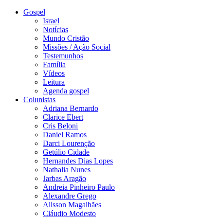
Gospel
Israel
Notícias
Mundo Cristão
Missões / Ação Social
Testemunhos
Família
Vídeos
Leitura
Agenda gospel
Colunistas
Adriana Bernardo
Clarice Ebert
Cris Beloni
Daniel Ramos
Darci Lourenção
Getúlio Cidade
Hernandes Dias Lopes
Nathalia Nunes
Jarbas Aragão
Andreia Pinheiro Paulo
Alexandre Grego
Alisson Magalhães
Cláudio Modesto