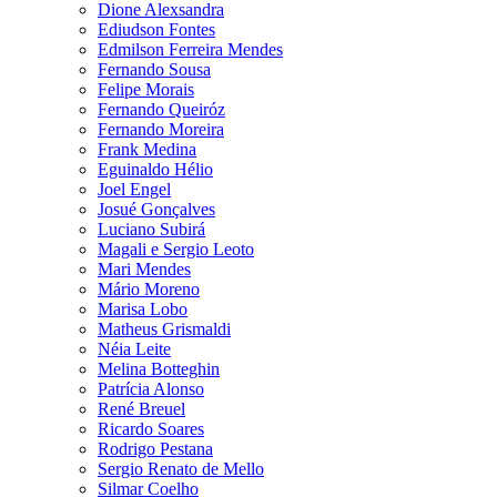
Dione Alexsandra
Ediudson Fontes
Edmilson Ferreira Mendes
Fernando Sousa
Felipe Morais
Fernando Queiróz
Fernando Moreira
Frank Medina
Eguinaldo Hélio
Joel Engel
Josué Gonçalves
Luciano Subirá
Magali e Sergio Leoto
Mari Mendes
Mário Moreno
Marisa Lobo
Matheus Grismaldi
Néia Leite
Melina Botteghin
Patrícia Alonso
René Breuel
Ricardo Soares
Rodrigo Pestana
Sergio Renato de Mello
Silmar Coelho