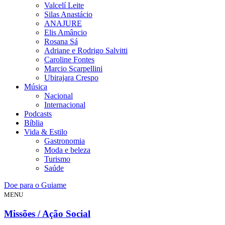
Valcelí Leite
Silas Anastácio
ANAJURE
Elis Amâncio
Rosana Sá
Adriane e Rodrigo Salvitti
Caroline Fontes
Marcio Scarpellini
Ubirajara Crespo
Música
Nacional
Internacional
Podcasts
Bíblia
Vida & Estilo
Gastronomia
Moda e beleza
Turismo
Saúde
Doe para o Guiame
MENU
Missões / Ação Social