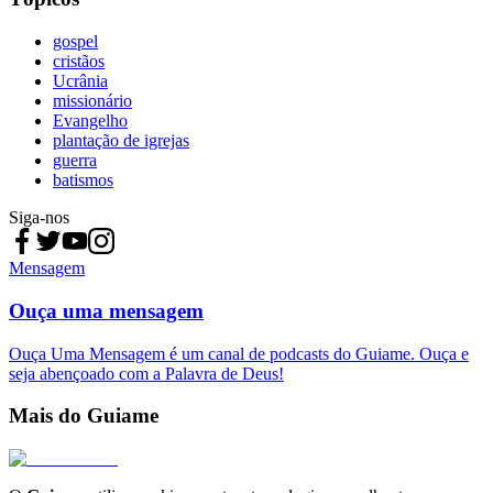
gospel
cristãos
Ucrânia
missionário
Evangelho
plantação de igrejas
guerra
batismos
Siga-nos
Mensagem
Ouça uma mensagem
Ouça Uma Mensagem é um canal de podcasts do Guiame. Ouça e
seja abençoado com a Palavra de Deus!
Mais do Guiame