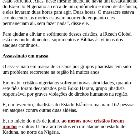
estão sofrendo. Aliás, neste mesmo incidente havia um destacamento
do Exército Nigeriano a cerca de um quilômetro e meio de distância,
e eles levaram duas horas para agir. Duas horas. O massacre estava
acontecendo, as mortes estavam ocorrendo enquanto eles
permaneciam ali, sem fazer nada”, disse ele.
Para ajudar a aliviar o sofrimento desses cristãos, a iReach Global
está enviando alimentos, suprimentos e Bíblias às vítimas dos
ataques contínuos.
Assassinato em massa
O assassinato em massa de cristãos por grupos jihadistas tem sido
um problema recorrente na região há muitos anos.
Em maio, cristãos nigerianos sofreram novas atrocidades, quando
sete fiéis foram decapitados pelo Boko Haram, grupo jihadista
responsável por graves violações de direitos humanos na região.
E, em fevereiro, jihadistas do Estado Islâmico mataram 162 pessoas
em ataques contra outras duas aldeias.
E, no início do mês de junho,
ao menos nove cristãos foram
mortos
e outros 11 ficaram feridos em um ataque no estado de
Kaduna, no norte da Nigéria.