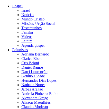
Gospel
Israel
Notícias
Mundo Cristão
Missões / Ação Social
Testemunhos
Família
Vídeos
Leitura
Agenda gospel
Colunistas
Adriana Bernardo
Clarice Ebert
Cris Beloni
Daniel Ramos
Darci Lourenção
Getúlio Cidade
Hernandes Dias Lopes
Nathalia Nunes
Jarbas Aragão
Andreia Pinheiro Paulo
Alexandre Grego
Alisson Magalhães
Cláudio Modesto