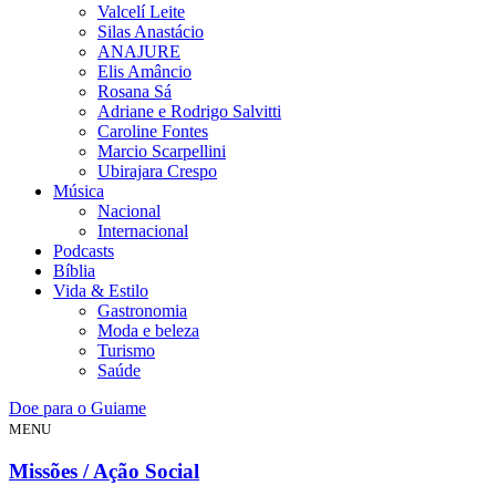
Valcelí Leite
Silas Anastácio
ANAJURE
Elis Amâncio
Rosana Sá
Adriane e Rodrigo Salvitti
Caroline Fontes
Marcio Scarpellini
Ubirajara Crespo
Música
Nacional
Internacional
Podcasts
Bíblia
Vida & Estilo
Gastronomia
Moda e beleza
Turismo
Saúde
Doe para o Guiame
MENU
Missões / Ação Social