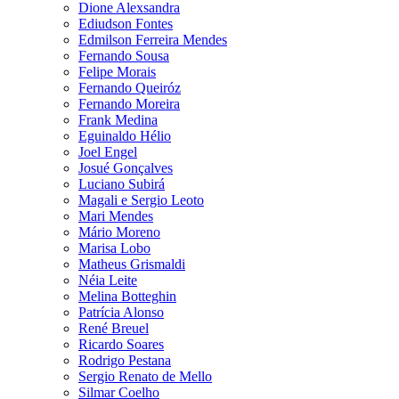
Dione Alexsandra
Ediudson Fontes
Edmilson Ferreira Mendes
Fernando Sousa
Felipe Morais
Fernando Queiróz
Fernando Moreira
Frank Medina
Eguinaldo Hélio
Joel Engel
Josué Gonçalves
Luciano Subirá
Magali e Sergio Leoto
Mari Mendes
Mário Moreno
Marisa Lobo
Matheus Grismaldi
Néia Leite
Melina Botteghin
Patrícia Alonso
René Breuel
Ricardo Soares
Rodrigo Pestana
Sergio Renato de Mello
Silmar Coelho