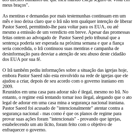
meus braços".
As mentiras e demandas por mais testemunhas continuam em um
mês e isso deixa claro que o Irã não tem qualquer intenção de liberar
Pastor Saeed, permitindo-lhe para voltar para os EUA, ou até
mesmo a emissão de um veredicto em breve. Apesar das promessas
feitas ontem ao advogado de Pastor Saeed pelo tribunal que a
sentença poderia ser esperada na próxima semana e que a fiança
seria concedida, o Irã continuou suas mentiras e campanha de
desinformação para desviar a atenção de seu abuso deste cidadão
dos EUA por sua fé.
O Irã também pediu informações sobre a situação das igrejas hoje,
embora Pastor Saeed não esta envolvido na rede de igrejas que ele
ajudou a criar, depois de seu acordo com o governo iraniano em
2009.
Reunidos em uma casa para adorar não é ilegal, mesmo no Irã. No
entanto, o regime está tentando tornar isso ilegal, alegando que o ato
legal de adorar em uma casa mina a segurança nacional iraniana.
Pastor Saeed foi acusado de "intencionalmente" atentar contra a
segurança nacional - mas como é que os planos de regime para
provar suas ações foram "intencionais" - provando que igrejas,
estabelecendo um ato lícito, foram feito com o objetivo de
enfraquecer o governo.