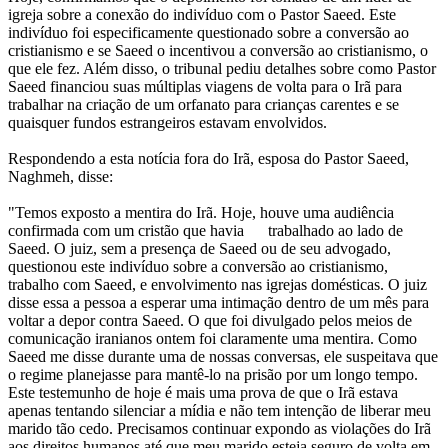
igreja sobre a conexão do indivíduo com o Pastor Saeed. Este
indivíduo foi especificamente questionado sobre a conversão ao
cristianismo e se Saeed o incentivou a conversão ao cristianismo, o
que ele fez. Além disso, o tribunal pediu detalhes sobre como Pastor
Saeed financiou suas múltiplas viagens de volta para o Irã para
trabalhar na criação de um orfanato para crianças carentes e se
quaisquer fundos estrangeiros estavam envolvidos.
Respondendo a esta notícia fora do Irã, esposa do Pastor Saeed,
Naghmeh, disse:
"Temos exposto a mentira do Irã. Hoje, houve uma audiência
confirmada com um cristão que havia trabalhado ao lado de
Saeed. O juiz, sem a presença de Saeed ou de seu advogado,
questionou este indivíduo sobre a conversão ao cristianismo,
trabalho com Saeed, e envolvimento nas igrejas domésticas. O juiz
disse essa a pessoa a esperar uma intimação dentro de um mês para
voltar a depor contra Saeed. O que foi divulgado pelos meios de
comunicação iranianos ontem foi claramente uma mentira. Como
Saeed me disse durante uma de nossas conversas, ele suspeitava que
o regime planejasse para mantê-lo na prisão por um longo tempo.
Este testemunho de hoje é mais uma prova de que o Irã estava
apenas tentando silenciar a mídia e não tem intenção de liberar meu
marido tão cedo. Precisamos continuar expondo as violações do Irã
aos direitos humanos até que meu marido esteja seguro de volta em