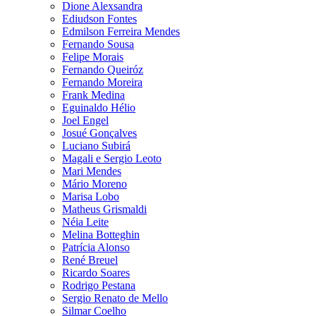
Dione Alexsandra
Ediudson Fontes
Edmilson Ferreira Mendes
Fernando Sousa
Felipe Morais
Fernando Queiróz
Fernando Moreira
Frank Medina
Eguinaldo Hélio
Joel Engel
Josué Gonçalves
Luciano Subirá
Magali e Sergio Leoto
Mari Mendes
Mário Moreno
Marisa Lobo
Matheus Grismaldi
Néia Leite
Melina Botteghin
Patrícia Alonso
René Breuel
Ricardo Soares
Rodrigo Pestana
Sergio Renato de Mello
Silmar Coelho