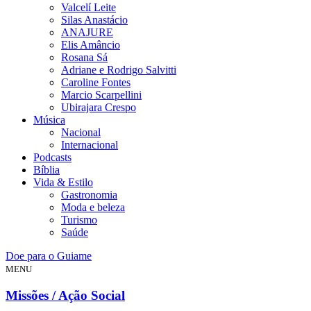
Valcelí Leite
Silas Anastácio
ANAJURE
Elis Amâncio
Rosana Sá
Adriane e Rodrigo Salvitti
Caroline Fontes
Marcio Scarpellini
Ubirajara Crespo
Música
Nacional
Internacional
Podcasts
Bíblia
Vida & Estilo
Gastronomia
Moda e beleza
Turismo
Saúde
Doe para o Guiame
MENU
Missões / Ação Social