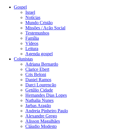
Gospel
Israel
Notícias
Mundo Cristão
Missões / Ação Social
Testemunhos
Família
Vídeos
Leitura
Agenda gospel
Colunistas
Adriana Bernardo
Clarice Ebert
Cris Beloni
Daniel Ramos
Darci Lourenção
Getúlio Cidade
Hernandes Dias Lopes
Nathalia Nunes
Jarbas Aragão
Andreia Pinheiro Paulo
Alexandre Grego
Alisson Magalhães
Cláudio Modesto