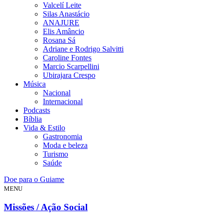
Valcelí Leite
Silas Anastácio
ANAJURE
Elis Amâncio
Rosana Sá
Adriane e Rodrigo Salvitti
Caroline Fontes
Marcio Scarpellini
Ubirajara Crespo
Música
Nacional
Internacional
Podcasts
Bíblia
Vida & Estilo
Gastronomia
Moda e beleza
Turismo
Saúde
Doe para o Guiame
MENU
Missões / Ação Social