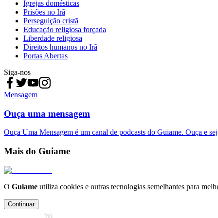
Igrejas domésticas
Prisões no Irã
Perseguição cristã
Educação religiosa forçada
Liberdade religiosa
Direitos humanos no Irã
Portas Abertas
Siga-nos
Mensagem
Ouça uma mensagem
Ouça Uma Mensagem é um canal de podcasts do Guiame. Ouça e sej
Mais do Guiame
O
Guiame
utiliza cookies e outras tecnologias semelhantes para melh
Continuar