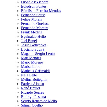
Dione Alexsandra
Ediudson Fontes
Edmilson Ferreira Mendes
Fernando Sousa
Felipe Morais
Fernando Queiróz
Fernando Moreira
Frank Medina
Eguinaldo Hélio
Joel Engel
Josué Gonçalves
Luciano Subirá
Magali e Sergio Leoto
Mari Mendes
Mário Moreno
Marisa Lobo
Matheus Grismaldi
Néia Leite
Melina Botteghin
Patrícia Alonso
René Breuel
Ricardo Soares
Rodrigo Pestana
Sergio Renato de Mello
Silmar Coelho