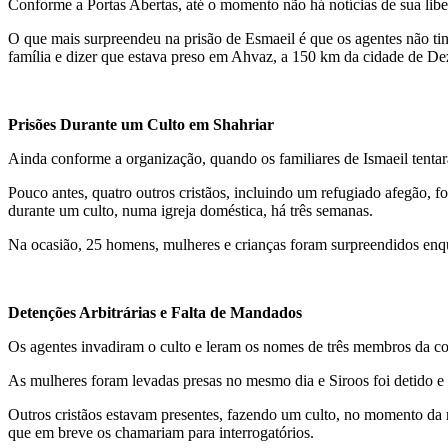
Conforme a Portas Abertas, até o momento não há notícias de sua liberta
O que mais surpreendeu na prisão de Esmaeil é que os agentes não tinh
família e dizer que estava preso em Ahvaz, a 150 km da cidade de De
Prisões Durante um Culto em Shahriar
Ainda conforme a organização, quando os familiares de Ismaeil tentar
Pouco antes, quatro outros cristãos, incluindo um refugiado afegão, fo
durante um culto, numa igreja doméstica, há três semanas.
Na ocasião, 25 homens, mulheres e crianças foram surpreendidos enqu
Detenções Arbitrárias e Falta de Mandados
Os agentes invadiram o culto e leram os nomes de três membros da c
As mulheres foram levadas presas no mesmo dia e Siroos foi detido e in
Outros cristãos estavam presentes, fazendo um culto, no momento da r
que em breve os chamariam para interrogatórios.