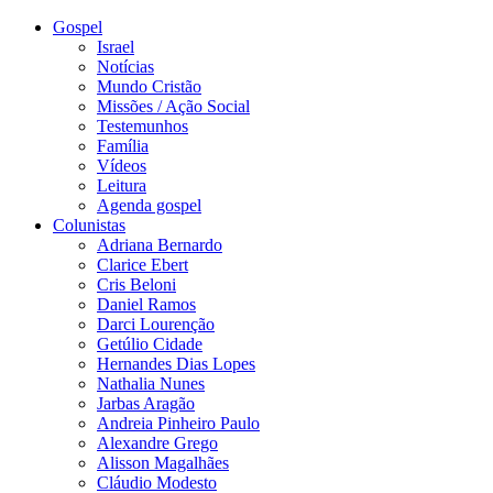
Gospel
Israel
Notícias
Mundo Cristão
Missões / Ação Social
Testemunhos
Família
Vídeos
Leitura
Agenda gospel
Colunistas
Adriana Bernardo
Clarice Ebert
Cris Beloni
Daniel Ramos
Darci Lourenção
Getúlio Cidade
Hernandes Dias Lopes
Nathalia Nunes
Jarbas Aragão
Andreia Pinheiro Paulo
Alexandre Grego
Alisson Magalhães
Cláudio Modesto