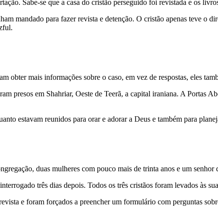
ção. Sabe-se que a casa do cristão perseguido foi revistada e os livros 
am mandado para fazer revista e detenção. O cristão apenas teve o dire
zful.
am obter mais informações sobre o caso, em vez de respostas, eles tam
ram presos em Shahriar, Oeste de Teerã, a capital iraniana. A Portas Abe
anto estavam reunidos para orar e adorar a Deus e também para planeja
ongregação, duas mulheres com pouco mais de trinta anos e um senhor 
terrogado três dias depois. Todos os três cristãos foram levados às sua
evista e foram forçados a preencher um formulário com perguntas sobre a