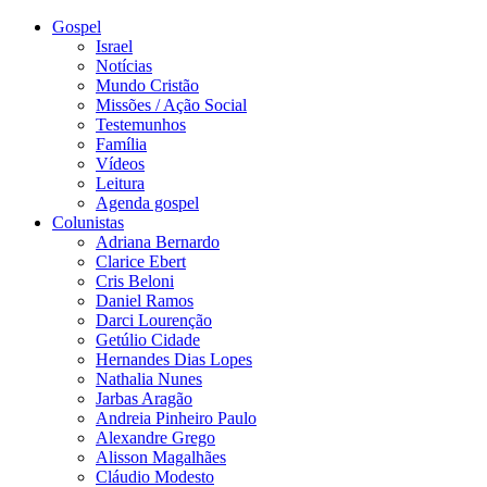
Gospel
Israel
Notícias
Mundo Cristão
Missões / Ação Social
Testemunhos
Família
Vídeos
Leitura
Agenda gospel
Colunistas
Adriana Bernardo
Clarice Ebert
Cris Beloni
Daniel Ramos
Darci Lourenção
Getúlio Cidade
Hernandes Dias Lopes
Nathalia Nunes
Jarbas Aragão
Andreia Pinheiro Paulo
Alexandre Grego
Alisson Magalhães
Cláudio Modesto