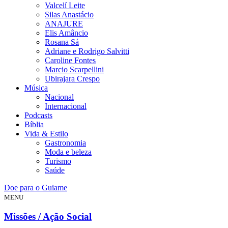
Valcelí Leite
Silas Anastácio
ANAJURE
Elis Amâncio
Rosana Sá
Adriane e Rodrigo Salvitti
Caroline Fontes
Marcio Scarpellini
Ubirajara Crespo
Música
Nacional
Internacional
Podcasts
Bíblia
Vida & Estilo
Gastronomia
Moda e beleza
Turismo
Saúde
Doe para o Guiame
MENU
Missões / Ação Social