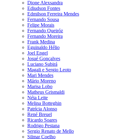
Dione Alexsandra
Ediudson Fontes
Edmilson Ferreira Mendes
Fernando Sousa
Felipe Morais
Fernando Queiróz
Fernando Moreira
Frank Medina
Eguinaldo Hélio
Joel Engel
Josué Gonçalves
Luciano Subirá
Magali e Sergio Leoto
Mari Mendes
Mário Moreno
Marisa Lobo
Matheus Grismaldi
Néia Leite
Melina Botteghin
Patrícia Alonso
René Breuel
Ricardo Soares
Rodrigo Pestana
Sergio Renato de Mello
Silmar Coelho