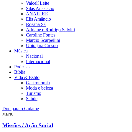
Valcelí Leite
Silas Anastácio
ANAJURE
Elis Amâncio
Rosana Sá
Adriane e Rodrigo Salvitti
Caroline Fontes
Marcio Scarpellini
Ubirajara Crespo
Música
Nacional
Internacional
Podcasts
Bíblia
Vida & Estilo
Gastronomia
Moda e beleza
Turismo
Saúde
Doe para o Guiame
MENU
Missões / Ação Social