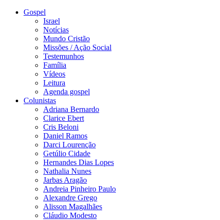
Gospel
Israel
Notícias
Mundo Cristão
Missões / Ação Social
Testemunhos
Família
Vídeos
Leitura
Agenda gospel
Colunistas
Adriana Bernardo
Clarice Ebert
Cris Beloni
Daniel Ramos
Darci Lourenção
Getúlio Cidade
Hernandes Dias Lopes
Nathalia Nunes
Jarbas Aragão
Andreia Pinheiro Paulo
Alexandre Grego
Alisson Magalhães
Cláudio Modesto