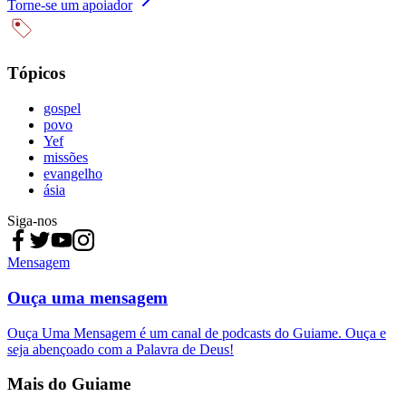
Torne-se um apoiador
Tópicos
gospel
povo
Yef
missões
evangelho
ásia
Siga-nos
Mensagem
Ouça uma mensagem
Ouça Uma Mensagem é um canal de podcasts do Guiame. Ouça e
seja abençoado com a Palavra de Deus!
Mais do Guiame