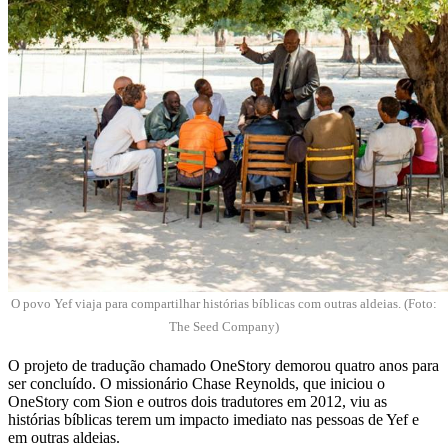
O povo Yef viaja para compartilhar histórias bíblicas com outras aldeias. (Foto:
The Seed Company)
O projeto de tradução chamado OneStory demorou quatro anos para
ser concluído. O missionário Chase Reynolds, que iniciou o
OneStory com Sion e outros dois tradutores em 2012, viu as
histórias bíblicas terem um impacto imediato nas pessoas de Yef e
em outras aldeias.