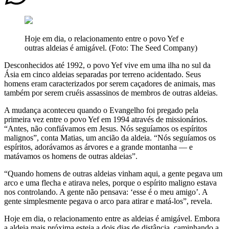
Hoje em dia, o relacionamento entre o povo Yef e
outras aldeias é amigável. (Foto: The Seed Company)
Desconhecidos até 1992, o povo Yef vive em uma ilha no sul da
Ásia em cinco aldeias separadas por terreno acidentado. Seus
homens eram caracterizados por serem caçadores de animais, mas
também por serem cruéis assassinos de membros de outras aldeias.
A mudança aconteceu quando o Evangelho foi pregado pela
primeira vez entre o povo Yef em 1994 através de missionários.
“Antes, não confiávamos em Jesus. Nós seguíamos os espíritos
malignos”, conta Matias, um ancião da aldeia. “Nós seguíamos os
espíritos, adorávamos as árvores e a grande montanha — e
matávamos os homens de outras aldeias”.
“Quando homens de outras aldeias vinham aqui, a gente pegava um
arco e uma flecha e atirava neles, porque o espírito maligno estava
nos controlando. A gente não pensava: ‘esse é o meu amigo’. A
gente simplesmente pegava o arco para atirar e matá-los”, revela.
Hoje em dia, o relacionamento entre as aldeias é amigável. Embora
a aldeia mais próxima esteja a dois dias de distância, caminhando a