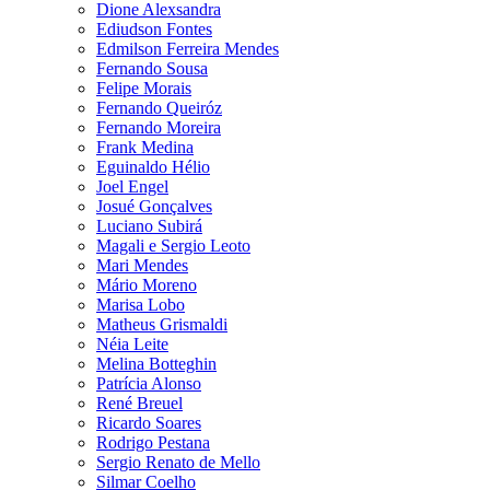
Dione Alexsandra
Ediudson Fontes
Edmilson Ferreira Mendes
Fernando Sousa
Felipe Morais
Fernando Queiróz
Fernando Moreira
Frank Medina
Eguinaldo Hélio
Joel Engel
Josué Gonçalves
Luciano Subirá
Magali e Sergio Leoto
Mari Mendes
Mário Moreno
Marisa Lobo
Matheus Grismaldi
Néia Leite
Melina Botteghin
Patrícia Alonso
René Breuel
Ricardo Soares
Rodrigo Pestana
Sergio Renato de Mello
Silmar Coelho