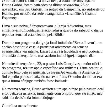
O militar Patrick Lima e a noiva dele, a estudante universitária
Bruna Gobbi, foram batizados na última sexta-feira, 25 de
novembro, em São Gabriel, na região da Campanha, no sudoeste do
Estado, por ocasião da série evangelística via satélite A Grande
Esperança.
Lima e sua noiva já frequentavam a Igreja Adventista, mas
enfrentavam dificuldades relacionadas à guarda do sábado, o dia de
repouso semanal estabelecido pela Bíblia.
Durante um programa da igreja local intitulado "Sexta Jovem", um
ancião desafiou o casal a participar ativamente da semana
evangelística via satélite. Lima cursava a faculdade e não poderia ir
à reunião de terça-feira, mas acabou indo à igreja naquele dia.
Na noite da terça-feira, 22, o pastor Luís Gonçalves, orador oficial
do programa, fez um apelo específico aos militares. Lima aceitou o
convite feito pelo evangelista da Igreja Adventista na América do
Sul e pediu para ser batizado na sexta-feira. O sonho do militar era
que a futura cônjuge também fosse batizada.
Na mesma semana, Bruna aceitou a um apelo feito pelo pastor local
e foi batizada na sexta, juntamente com o noivo, que até então, não
sabia da decisão da futura cônjuge.
Contribua mensalmente