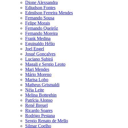
Dione Alexsandra
Ediudson Fontes
Edmilson Ferreira Mendes
Fernando Sousa
Felipe Morais
Fernando Queiróz
Fernando Moreira
Frank Medina
Eguinaldo Hélio
Joel Engel
Josué Gonçalves
Luciano Subirá
Magali e Sergio Leoto
Mari Mendes
Mário Moreno
Marisa Lobo
Matheus Grismaldi
Néia Leite
Melina Botteghin
Patrícia Alonso
René Breuel
Ricardo Soares
Rodrigo Pestana
Sergio Renato de Mello
Silmar Coelho