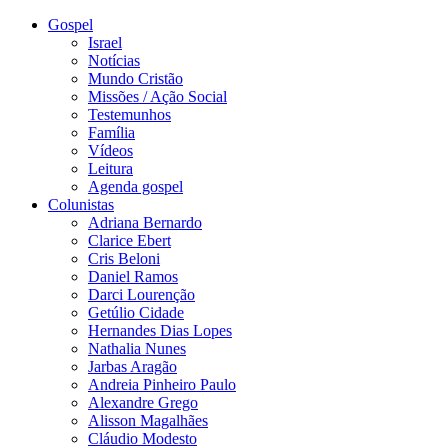
Gospel
Israel
Notícias
Mundo Cristão
Missões / Ação Social
Testemunhos
Família
Vídeos
Leitura
Agenda gospel
Colunistas
Adriana Bernardo
Clarice Ebert
Cris Beloni
Daniel Ramos
Darci Lourenção
Getúlio Cidade
Hernandes Dias Lopes
Nathalia Nunes
Jarbas Aragão
Andreia Pinheiro Paulo
Alexandre Grego
Alisson Magalhães
Cláudio Modesto