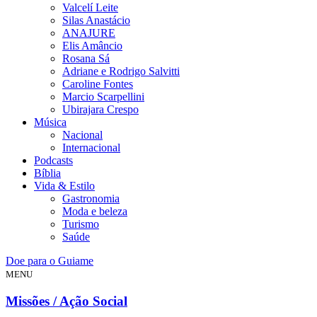
Valcelí Leite
Silas Anastácio
ANAJURE
Elis Amâncio
Rosana Sá
Adriane e Rodrigo Salvitti
Caroline Fontes
Marcio Scarpellini
Ubirajara Crespo
Música
Nacional
Internacional
Podcasts
Bíblia
Vida & Estilo
Gastronomia
Moda e beleza
Turismo
Saúde
Doe para o Guiame
MENU
Missões / Ação Social