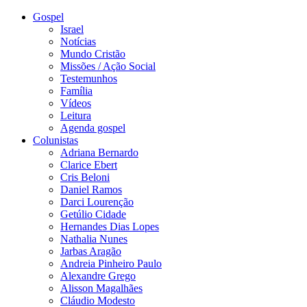
Gospel
Israel
Notícias
Mundo Cristão
Missões / Ação Social
Testemunhos
Família
Vídeos
Leitura
Agenda gospel
Colunistas
Adriana Bernardo
Clarice Ebert
Cris Beloni
Daniel Ramos
Darci Lourenção
Getúlio Cidade
Hernandes Dias Lopes
Nathalia Nunes
Jarbas Aragão
Andreia Pinheiro Paulo
Alexandre Grego
Alisson Magalhães
Cláudio Modesto