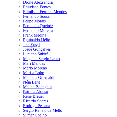
Dione Alexsandra
Ediudson Fontes
Edmilson Ferreira Mendes
Fernando Sousa
Felipe Morais
Fernando Queiróz
Fernando Moreira
Frank Medina
Eguinaldo Hélio
Joel Engel
Josué Gonçalves
Luciano Subirá
Magali e Sergio Leoto
Mari Mendes
Mário Moreno
Marisa Lobo
Matheus Grismaldi
Néia Leite
Melina Botteghin
Patrícia Alonso
René Breuel
Ricardo Soares
Rodrigo Pestana
Sergio Renato de Mello
Silmar Coelho