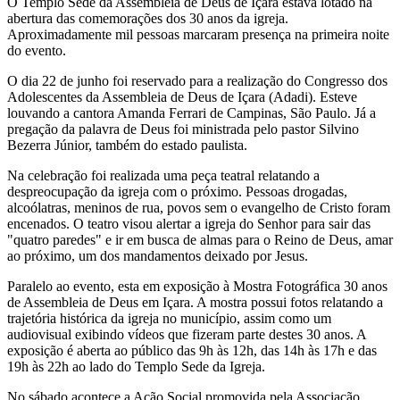
O Templo Sede da Assembleia de Deus de Içara estava lotado na
abertura das comemorações dos 30 anos da igreja.
Aproximadamente mil pessoas marcaram presença na primeira noite
do evento.
O dia 22 de junho foi reservado para a realização do Congresso dos
Adolescentes da Assembleia de Deus de Içara (Adadi). Esteve
louvando a cantora Amanda Ferrari de Campinas, São Paulo. Já a
pregação da palavra de Deus foi ministrada pelo pastor Silvino
Bezerra Júnior, também do estado paulista.
Na celebração foi realizada uma peça teatral relatando a
despreocupação da igreja com o próximo. Pessoas drogadas,
alcoólatras, meninos de rua, povos sem o evangelho de Cristo foram
encenados. O teatro visou alertar a igreja do Senhor para sair das
"quatro paredes" e ir em busca de almas para o Reino de Deus, amar
ao próximo, um dos mandamentos deixado por Jesus.
Paralelo ao evento, esta em exposição à Mostra Fotográfica 30 anos
de Assembleia de Deus em Içara. A mostra possui fotos relatando a
trajetória histórica da igreja no município, assim como um
audiovisual exibindo vídeos que fizeram parte destes 30 anos. A
exposição é aberta ao público das 9h às 12h, das 14h às 17h e das
19h às 22h ao lado do Templo Sede da Igreja.
No sábado acontece a Ação Social promovida pela Associação