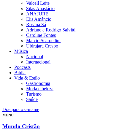
Valcelí Leite
Silas Anastácio
ANAJURE
Elis Amâncio
Rosana Sá
Adriane e Rodrigo Salvitti
Caroline Fontes
Marcio Scarpellini
Ubirajara Crespo
Música
Nacional
Internacional
Podcasts
Bíblia
Vida & Estilo
Gastronomia
Moda e beleza
Turismo
Saúde
Doe para o Guiame
MENU
Mundo Cristão