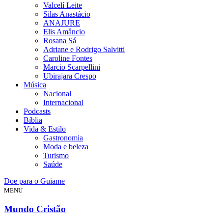
Valcelí Leite
Silas Anastácio
ANAJURE
Elis Amâncio
Rosana Sá
Adriane e Rodrigo Salvitti
Caroline Fontes
Marcio Scarpellini
Ubirajara Crespo
Música
Nacional
Internacional
Podcasts
Bíblia
Vida & Estilo
Gastronomia
Moda e beleza
Turismo
Saúde
Doe para o Guiame
MENU
Mundo Cristão