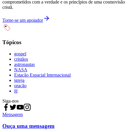
comprometidos com a verdade e os princípios de uma cosmovisão
cristã.
Torne-se um apoiador
Tópicos
gospel
cristãos
astronautas
NASA
Estação Espacial Internacional
igreja
oração
fé
Siga-nos
Mensagem
Ouça uma mensagem