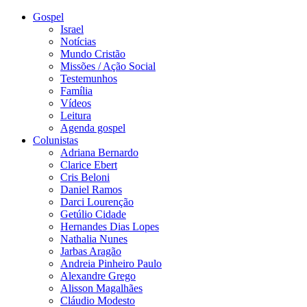
Gospel
Israel
Notícias
Mundo Cristão
Missões / Ação Social
Testemunhos
Família
Vídeos
Leitura
Agenda gospel
Colunistas
Adriana Bernardo
Clarice Ebert
Cris Beloni
Daniel Ramos
Darci Lourenção
Getúlio Cidade
Hernandes Dias Lopes
Nathalia Nunes
Jarbas Aragão
Andreia Pinheiro Paulo
Alexandre Grego
Alisson Magalhães
Cláudio Modesto