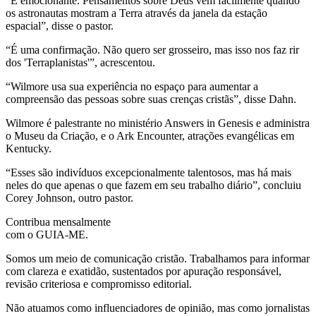
“É emocionante. Pensamentos sobre Deus vêm facilmente quando
os astronautas mostram a Terra através da janela da estação
espacial”, disse o pastor.
“É uma confirmação. Não quero ser grosseiro, mas isso nos faz rir
dos 'Terraplanistas'”, acrescentou.
“Wilmore usa sua experiência no espaço para aumentar a
compreensão das pessoas sobre suas crenças cristãs”, disse Dahn.
Wilmore é palestrante no ministério Answers in Genesis e administra
o Museu da Criação, e o Ark Encounter, atrações evangélicas em
Kentucky.
“Esses são indivíduos excepcionalmente talentosos, mas há mais
neles do que apenas o que fazem em seu trabalho diário”, concluiu
Corey Johnson, outro pastor.
Contribua mensalmente
com o GUIA-ME.
Somos um meio de comunicação cristão. Trabalhamos para informar
com clareza e exatidão, sustentados por apuração responsável,
revisão criteriosa e compromisso editorial.
Não atuamos como influenciadores de opinião, mas como jornalistas