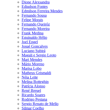
Dione Alexsandra
Ediudson Fontes
Edmilson Ferreira Mendes
Fernando Sousa
Felipe Morais
Fernando Queiróz
Fernando Moreira
Frank Medina
Eguinaldo Hélio
Joel Engel
Josué Gonçalves
Luciano Subirá
Magali e Sergio Leoto
Mari Mendes
Mário Moreno
Marisa Lobo
Matheus Grismaldi
Néia Leite
Melina Botteghin
Patrícia Alonso
René Breuel
Ricardo Soares
Rodrigo Pestana
Sergio Renato de Mello
Silmar Coelho