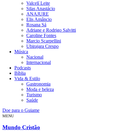
Valcelí Leite
Silas Anastácio
ANAJURE
Elis Amâncio
Rosana Sá
Adriane e Rodrigo Salvitti
Caroline Fontes
Marcio Scarpellini
Ubirajara Crespo
Música
Nacional
Internacional
Podcasts
Bíblia
Vida & Estilo
Gastronomia
Moda e beleza
Turismo
Saúde
Doe para o Guiame
MENU
Mundo Cristão