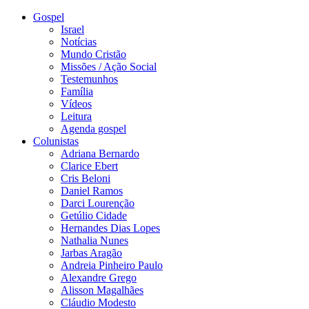
Gospel
Israel
Notícias
Mundo Cristão
Missões / Ação Social
Testemunhos
Família
Vídeos
Leitura
Agenda gospel
Colunistas
Adriana Bernardo
Clarice Ebert
Cris Beloni
Daniel Ramos
Darci Lourenção
Getúlio Cidade
Hernandes Dias Lopes
Nathalia Nunes
Jarbas Aragão
Andreia Pinheiro Paulo
Alexandre Grego
Alisson Magalhães
Cláudio Modesto