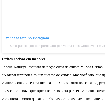
Ver essa foto no Instagram
Uma publicação compartilhada por Vitoria Reis Gonçalves (@vit
Efeitos nocivos em menores
Tatielle Katluryn, escritora de ficção cristã da editora Mundo Cristão,
“A bienal terminou e foi um sucesso de vendas. Mas você sabe que tip
A autora contou que uma menina de 13 anos entrou no seu stand, pe
“Disse que achava que aquela leitura não era para ela. A menina disse
A escritora lembrou que anos atrás, nas locadoras, havia uma parte c