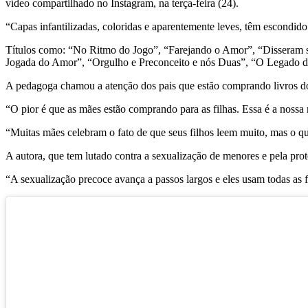
vídeo compartilhado no Instagram, na terça-feira (24).
“Capas infantilizadas, coloridas e aparentemente leves, têm escondid
Títulos como: “No Ritmo do Jogo”, “Farejando o Amor”, “Disseram s
Jogada do Amor”, “Orgulho e Preconceito e nós Duas”, “O Legado 
A pedagoga chamou a atenção dos pais que estão comprando livros do 
“O pior é que as mães estão comprando para as filhas. Essa é a nossa r
“Muitas mães celebram o fato de que seus filhos leem muito, mas o que 
A autora, que tem lutado contra a sexualização de menores e pela prote
“A sexualização precoce avança a passos largos e eles usam todas as 