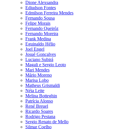
Dione Alexsandra
Ediudson Fontes
Edmilson Ferreira Mendes
Fernando Sousa
Felipe Morais
Fernando Queiróz
Fernando Moreira
Frank Medina
Eguinaldo Hélio
Joel Engel
Josué Gonçalves
Luciano Subirá
Magali e Sergio Leoto
Mari Mendes
Mário Moreno
Marisa Lobo
Matheus Grismaldi
Néia Leite
Melina Botteghin
Patrícia Alonso
René Breuel
Ricardo Soares
Rodrigo Pestana
Sergio Renato de Mello
Silmar Coelho