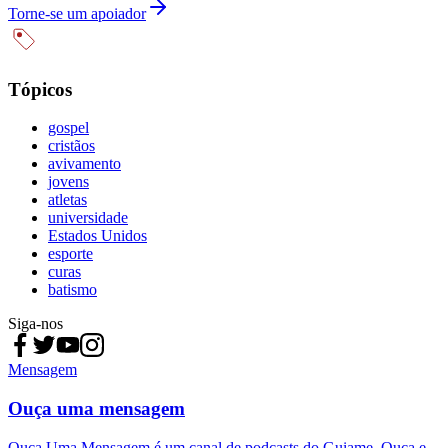
Torne-se um apoiador
Tópicos
gospel
cristãos
avivamento
jovens
atletas
universidade
Estados Unidos
esporte
curas
batismo
Siga-nos
Mensagem
Ouça uma mensagem
Ouça Uma Mensagem é um canal de podcasts do Guiame. Ouça e