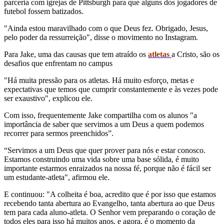
parceria com igrejas de Pittsburgh para que alguns dos jogadores de
futebol fossem batizados.
"Ainda estou maravilhado com o que Deus fez. Obrigado, Jesus,
pelo poder da ressurreição", disse o movimento no Instagram.
Para Jake, uma das causas que tem atraído os
atletas
a Cristo, são os
desafios que enfrentam no campus
"Há muita pressão para os atletas. Há muito esforço, metas e
expectativas que temos que cumprir constantemente e às vezes pode
ser exaustivo", explicou ele.
Com isso, frequentemente Jake compartilha com os alunos "a
importância de saber que servimos a um Deus a quem podemos
recorrer para sermos preenchidos”.
“Servimos a um Deus que quer prover para nós e estar conosco.
Estamos construindo uma vida sobre uma base sólida, é muito
importante estarmos enraizados na nossa fé, porque não é fácil ser
um estudante-atleta", afirmou ele.
E continuou: "A colheita é boa, acredito que é por isso que estamos
recebendo tanta abertura ao Evangelho, tanta abertura ao que Deus
tem para cada aluno-atleta. O Senhor vem preparando o coração de
todos eles para isso há muitos anos, e agora, é o momento da