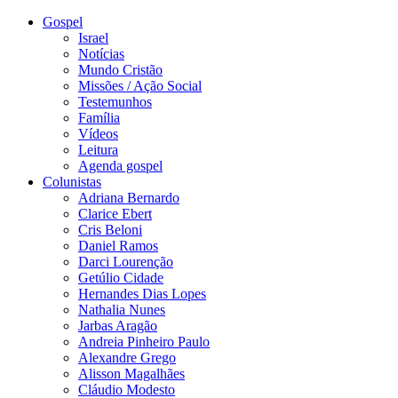
Gospel
Israel
Notícias
Mundo Cristão
Missões / Ação Social
Testemunhos
Família
Vídeos
Leitura
Agenda gospel
Colunistas
Adriana Bernardo
Clarice Ebert
Cris Beloni
Daniel Ramos
Darci Lourenção
Getúlio Cidade
Hernandes Dias Lopes
Nathalia Nunes
Jarbas Aragão
Andreia Pinheiro Paulo
Alexandre Grego
Alisson Magalhães
Cláudio Modesto