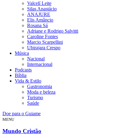
Valcelí Leite
Silas Anastácio
ANAJURE
Elis Amâncio
Rosana Sá
Adriane e Rodrigo Salvitti
Caroline Fontes
Marcio Scarpellini
Ubirajara Crespo
Música
Nacional
Internacional
Podcasts
Bíblia
Vida & Estilo
Gastronomia
Moda e beleza
Turismo
Saúde
Doe para o Guiame
MENU
Mundo Cristão