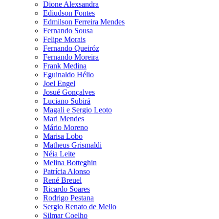
Dione Alexsandra
Ediudson Fontes
Edmilson Ferreira Mendes
Fernando Sousa
Felipe Morais
Fernando Queiróz
Fernando Moreira
Frank Medina
Eguinaldo Hélio
Joel Engel
Josué Gonçalves
Luciano Subirá
Magali e Sergio Leoto
Mari Mendes
Mário Moreno
Marisa Lobo
Matheus Grismaldi
Néia Leite
Melina Botteghin
Patrícia Alonso
René Breuel
Ricardo Soares
Rodrigo Pestana
Sergio Renato de Mello
Silmar Coelho