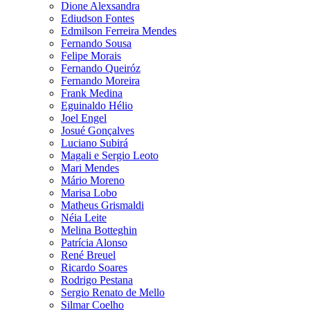
Dione Alexsandra
Ediudson Fontes
Edmilson Ferreira Mendes
Fernando Sousa
Felipe Morais
Fernando Queiróz
Fernando Moreira
Frank Medina
Eguinaldo Hélio
Joel Engel
Josué Gonçalves
Luciano Subirá
Magali e Sergio Leoto
Mari Mendes
Mário Moreno
Marisa Lobo
Matheus Grismaldi
Néia Leite
Melina Botteghin
Patrícia Alonso
René Breuel
Ricardo Soares
Rodrigo Pestana
Sergio Renato de Mello
Silmar Coelho