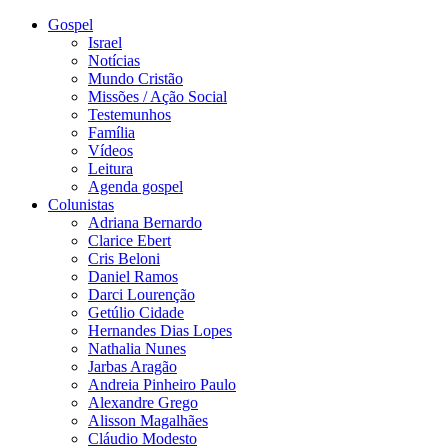
Gospel
Israel
Notícias
Mundo Cristão
Missões / Ação Social
Testemunhos
Família
Vídeos
Leitura
Agenda gospel
Colunistas
Adriana Bernardo
Clarice Ebert
Cris Beloni
Daniel Ramos
Darci Lourenção
Getúlio Cidade
Hernandes Dias Lopes
Nathalia Nunes
Jarbas Aragão
Andreia Pinheiro Paulo
Alexandre Grego
Alisson Magalhães
Cláudio Modesto