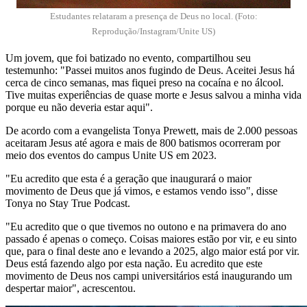
Estudantes relataram a presença de Deus no local. (Foto:
Reprodução/Instagram/Unite US)
Um jovem, que foi batizado no evento, compartilhou seu
testemunho: "Passei muitos anos fugindo de Deus. Aceitei Jesus há
cerca de cinco semanas, mas fiquei preso na cocaína e no álcool.
Tive muitas experiências de quase morte e Jesus salvou a minha vida
porque eu não deveria estar aqui".
De acordo com a evangelista Tonya Prewett, mais de 2.000 pessoas
aceitaram Jesus até agora e mais de 800 batismos ocorreram por
meio dos eventos do campus Unite US em 2023.
"Eu acredito que esta é a geração que inaugurará o maior
movimento de Deus que já vimos, e estamos vendo isso", disse
Tonya no Stay True Podcast.
"Eu acredito que o que tivemos no outono e na primavera do ano
passado é apenas o começo. Coisas maiores estão por vir, e eu sinto
que, para o final deste ano e levando a 2025, algo maior está por vir.
Deus está fazendo algo por esta nação. Eu acredito que este
movimento de Deus nos campi universitários está inaugurando um
despertar maior", acrescentou.