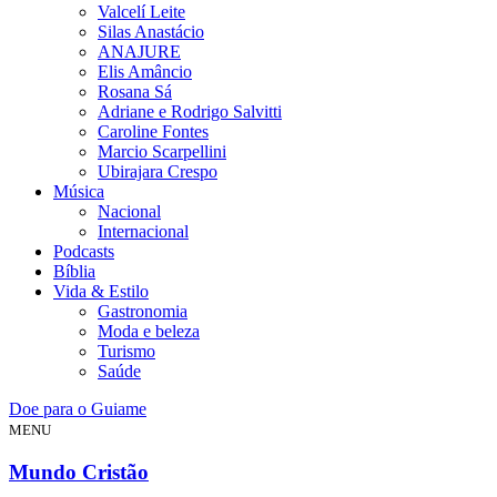
Valcelí Leite
Silas Anastácio
ANAJURE
Elis Amâncio
Rosana Sá
Adriane e Rodrigo Salvitti
Caroline Fontes
Marcio Scarpellini
Ubirajara Crespo
Música
Nacional
Internacional
Podcasts
Bíblia
Vida & Estilo
Gastronomia
Moda e beleza
Turismo
Saúde
Doe para o Guiame
MENU
Mundo Cristão