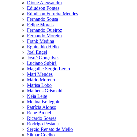
Dione Alexsandra
Ediudson Fontes
Edmilson Ferreira Mendes
Fernando Sousa
Felipe Morais
Fernando Queiróz
Fernando Moreira
Frank Medina
Eguinaldo Hélio
Joel Engel
Josué Gonçalves
Luciano Subirá
Magali e Sergio Leoto
Mari Mendes
Mário Moreno
Marisa Lobo
Matheus Grismaldi
Néia Leite
Melina Botteghin
Patrícia Alonso
René Breuel
Ricardo Soares
Rodrigo Pestana
Sergio Renato de Mello
Silmar Coelho