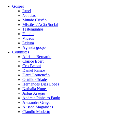
Gospel
Israel
Notícias
Mundo Cristão
Missões / Ação Social
Testemunhos
Família
Vídeos
Leitura
Agenda gospel
Colunistas
Adriana Bernardo
Clarice Ebert
Cris Beloni
Daniel Ramos
Darci Lourenção
Getúlio Cidade
Hernandes Dias Lopes
Nathalia Nunes
Jarbas Aragão
Andreia Pinheiro Paulo
Alexandre Grego
Alisson Magalhães
Cláudio Modesto