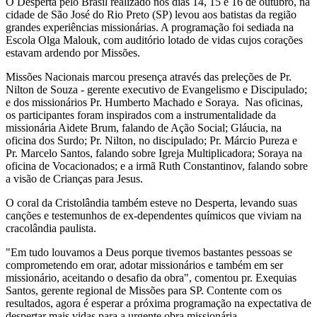
O Desperta pelo Brasil realizado nos dias 14, 15 e 16 de outubro, na
cidade de São José do Rio Preto (SP) levou aos batistas da região
grandes experiências missionárias. A programação foi sediada na
Escola Olga Malouk, com auditório lotado de vidas cujos corações
estavam ardendo por Missões.
Missões Nacionais marcou presença através das preleções de Pr.
Nilton de Souza - gerente executivo de Evangelismo e Discipulado;
e dos missionários Pr. Humberto Machado e Soraya. Nas oficinas,
os participantes foram inspirados com a instrumentalidade da
missionária Aidete Brum, falando de Ação Social; Gláucia, na
oficina dos Surdo; Pr. Nilton, no discipulado; Pr. Márcio Pureza e
Pr. Marcelo Santos, falando sobre Igreja Multiplicadora; Soraya na
oficina de Vocacionados; e a irmã Ruth Constantinov, falando sobre
a visão de Crianças para Jesus.
O coral da Cristolândia também esteve no Desperta, levando suas
canções e testemunhos de ex-dependentes químicos que viviam na
cracolândia paulista.
"Em tudo louvamos a Deus porque tivemos bastantes pessoas se
comprometendo em orar, adotar missionários e também em ser
missionário, aceitando o desafio da obra", comentou pr. Exequias
Santos, gerente regional de Missões para SP. Contente com os
resultados, agora é esperar a próxima programação na expectativa de
despertar mais vidas para a urgente obra missionária.