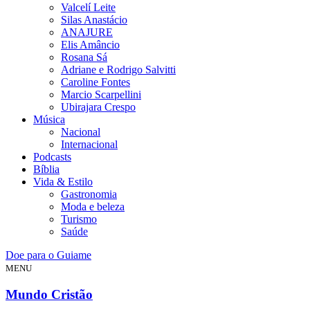
Valcelí Leite
Silas Anastácio
ANAJURE
Elis Amâncio
Rosana Sá
Adriane e Rodrigo Salvitti
Caroline Fontes
Marcio Scarpellini
Ubirajara Crespo
Música
Nacional
Internacional
Podcasts
Bíblia
Vida & Estilo
Gastronomia
Moda e beleza
Turismo
Saúde
Doe para o Guiame
MENU
Mundo Cristão