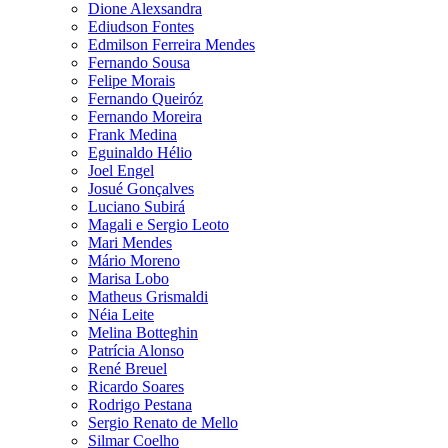
Dione Alexsandra
Ediudson Fontes
Edmilson Ferreira Mendes
Fernando Sousa
Felipe Morais
Fernando Queiróz
Fernando Moreira
Frank Medina
Eguinaldo Hélio
Joel Engel
Josué Gonçalves
Luciano Subirá
Magali e Sergio Leoto
Mari Mendes
Mário Moreno
Marisa Lobo
Matheus Grismaldi
Néia Leite
Melina Botteghin
Patrícia Alonso
René Breuel
Ricardo Soares
Rodrigo Pestana
Sergio Renato de Mello
Silmar Coelho