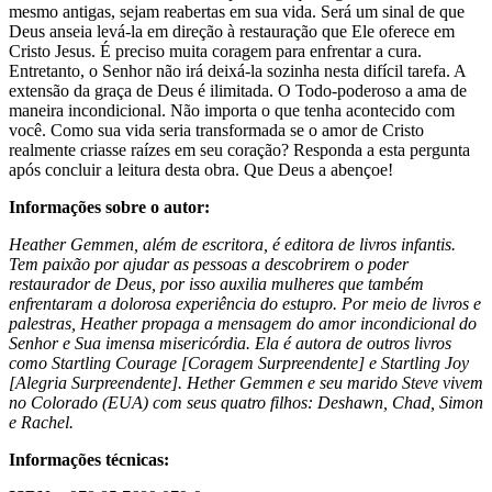
mesmo antigas, sejam reabertas em sua vida. Será um sinal de que
Deus anseia levá-la em direção à restauração que Ele oferece em
Cristo Jesus. É preciso muita coragem para enfrentar a cura.
Entretanto, o Senhor não irá deixá-la sozinha nesta difícil tarefa. A
extensão da graça de Deus é ilimitada. O Todo-poderoso a ama de
maneira incondicional. Não importa o que tenha acontecido com
você. Como sua vida seria transformada se o amor de Cristo
realmente criasse raízes em seu coração? Responda a esta pergunta
após concluir a leitura desta obra. Que Deus a abençoe!
Informações sobre o autor:
Heather Gemmen, além de escritora, é editora de livros infantis.
Tem paixão por ajudar as pessoas a descobrirem o poder
restaurador de Deus, por isso auxilia mulheres que também
enfrentaram a dolorosa experiência do estupro. Por meio de livros e
palestras, Heather propaga a mensagem do amor incondicional do
Senhor e Sua imensa misericórdia. Ela é autora de outros livros
como Startling Courage [Coragem Surpreendente] e Startling Joy
[Alegria Surpreendente]. Hether Gemmen e seu marido Steve vivem
no Colorado (EUA) com seus quatro filhos: Deshawn, Chad, Simon
e Rachel.
Informações técnicas: