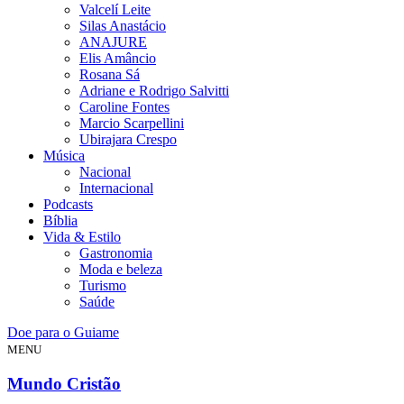
Valcelí Leite
Silas Anastácio
ANAJURE
Elis Amâncio
Rosana Sá
Adriane e Rodrigo Salvitti
Caroline Fontes
Marcio Scarpellini
Ubirajara Crespo
Música
Nacional
Internacional
Podcasts
Bíblia
Vida & Estilo
Gastronomia
Moda e beleza
Turismo
Saúde
Doe para o Guiame
MENU
Mundo Cristão