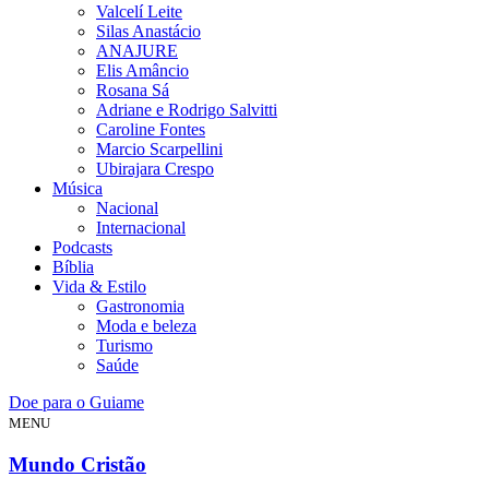
Valcelí Leite
Silas Anastácio
ANAJURE
Elis Amâncio
Rosana Sá
Adriane e Rodrigo Salvitti
Caroline Fontes
Marcio Scarpellini
Ubirajara Crespo
Música
Nacional
Internacional
Podcasts
Bíblia
Vida & Estilo
Gastronomia
Moda e beleza
Turismo
Saúde
Doe para o Guiame
MENU
Mundo Cristão