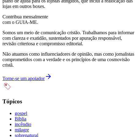
plano de ajuda para os lojistas atingidos, que inclui a realocação das
lojas em outros boxes.
Contribua mensalmente
com o GUIA-ME.
Somos um meio de comunicação cristão. Trabalhamos para informar
com clareza e exatidão, sustentados por apuração responsável,
revisão criteriosa e compromisso editorial.
Não atuamos como influenciadores de opinião, mas como jornalistas
comprometidos com a verdade e os princípios de uma cosmovisão
cristã.
Torne-se um apoiador
Tópicos
gospel
Bíblia
incêndio
milagre
sobrenatural