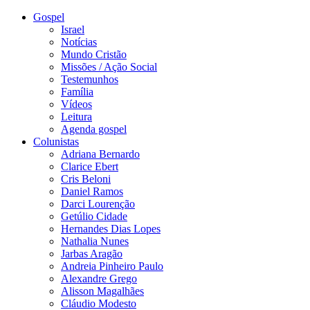
Gospel
Israel
Notícias
Mundo Cristão
Missões / Ação Social
Testemunhos
Família
Vídeos
Leitura
Agenda gospel
Colunistas
Adriana Bernardo
Clarice Ebert
Cris Beloni
Daniel Ramos
Darci Lourenção
Getúlio Cidade
Hernandes Dias Lopes
Nathalia Nunes
Jarbas Aragão
Andreia Pinheiro Paulo
Alexandre Grego
Alisson Magalhães
Cláudio Modesto