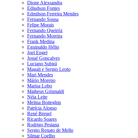
Dione Alexsandra
Ediudson Fontes
Edmilson Ferreira Mendes
Fernando Sousa
Felipe Morais
Fernando Queiróz
Fernando Moreira
Frank Medina
Eguinaldo Hélio
Joel Engel
Josué Gonçalves
Luciano Subirá
Magali e Sergio Leoto
Mari Mendes
Mário Moreno
Marisa Lobo
Matheus Grismaldi
Néia Leite
Melina Botteghin
Patrícia Alonso
René Breuel
Ricardo Soares
Rodrigo Pestana
Sergio Renato de Mello
Silmar Coelho