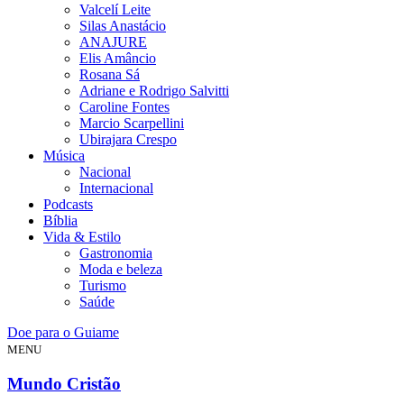
Valcelí Leite
Silas Anastácio
ANAJURE
Elis Amâncio
Rosana Sá
Adriane e Rodrigo Salvitti
Caroline Fontes
Marcio Scarpellini
Ubirajara Crespo
Música
Nacional
Internacional
Podcasts
Bíblia
Vida & Estilo
Gastronomia
Moda e beleza
Turismo
Saúde
Doe para o Guiame
MENU
Mundo Cristão