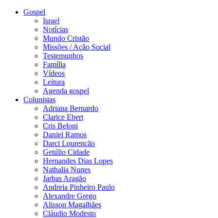
Gospel
Israel
Notícias
Mundo Cristão
Missões / Ação Social
Testemunhos
Família
Vídeos
Leitura
Agenda gospel
Colunistas
Adriana Bernardo
Clarice Ebert
Cris Beloni
Daniel Ramos
Darci Lourenção
Getúlio Cidade
Hernandes Dias Lopes
Nathalia Nunes
Jarbas Aragão
Andreia Pinheiro Paulo
Alexandre Grego
Alisson Magalhães
Cláudio Modesto