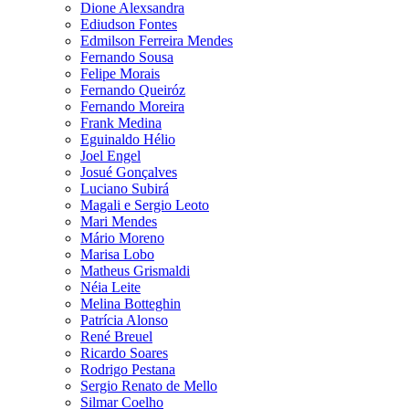
Dione Alexsandra
Ediudson Fontes
Edmilson Ferreira Mendes
Fernando Sousa
Felipe Morais
Fernando Queiróz
Fernando Moreira
Frank Medina
Eguinaldo Hélio
Joel Engel
Josué Gonçalves
Luciano Subirá
Magali e Sergio Leoto
Mari Mendes
Mário Moreno
Marisa Lobo
Matheus Grismaldi
Néia Leite
Melina Botteghin
Patrícia Alonso
René Breuel
Ricardo Soares
Rodrigo Pestana
Sergio Renato de Mello
Silmar Coelho