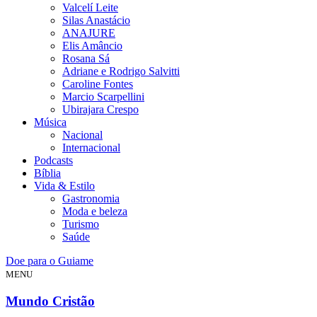
Valcelí Leite
Silas Anastácio
ANAJURE
Elis Amâncio
Rosana Sá
Adriane e Rodrigo Salvitti
Caroline Fontes
Marcio Scarpellini
Ubirajara Crespo
Música
Nacional
Internacional
Podcasts
Bíblia
Vida & Estilo
Gastronomia
Moda e beleza
Turismo
Saúde
Doe para o Guiame
MENU
Mundo Cristão