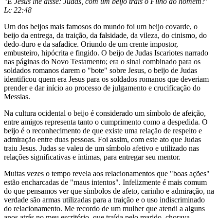
"E Jesus lhe disse: Judas, com um beijo trais o Filho do homem?"
Lc 22:48
Um dos beijos mais famosos do mundo foi um beijo covarde, o
beijo da entrega, da traição, da falsidade, da vileza, do cinismo, do
dedo-duro e da safadice. Oriundo de um crente impostor,
embusteiro, hipócrita e fingido. O beijo de Judas Iscariotes narrado
nas páginas do Novo Testamento; era o sinal combinado para os
soldados romanos darem o "bote" sobre Jesus, o beijo de Judas
identificou quem era Jesus para os soldados romanos que deveriam
prender e dar início ao processo de julgamento e crucificação do
Messias.
Na cultura ocidental o beijo é considerado um símbolo de afeição,
entre amigos representa tanto o cumprimento como a despedida. O
beijo é o reconhecimento de que existe uma relação de respeito e
admiração entre duas pessoas. Foi assim, com este ato que Judas
traiu Jesus. Judas se valeu de um símbolo afetivo e utilizado nas
relações significativas e íntimas, para entregar seu mentor.
Muitas vezes o tempo revela aos relacionamentos que "boas ações"
estão encharcadas de "maus intentos". Infelizmente é mais comum
do que pensamos ver que símbolos de afeto, carinho e admiração, na
verdade são armas utilizadas para a traição e o uso indiscriminado
do relacionamento. Me recordo de um mulher que atendi a alguns
anos atrás no meu escritório, que traída pelo marido, chorava