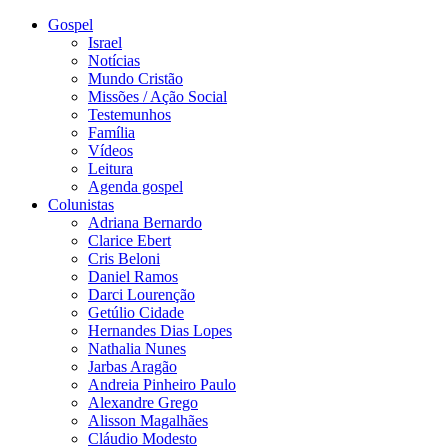
Gospel
Israel
Notícias
Mundo Cristão
Missões / Ação Social
Testemunhos
Família
Vídeos
Leitura
Agenda gospel
Colunistas
Adriana Bernardo
Clarice Ebert
Cris Beloni
Daniel Ramos
Darci Lourenção
Getúlio Cidade
Hernandes Dias Lopes
Nathalia Nunes
Jarbas Aragão
Andreia Pinheiro Paulo
Alexandre Grego
Alisson Magalhães
Cláudio Modesto