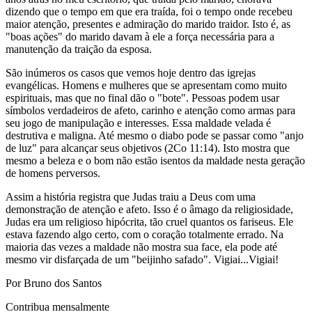
dizendo que o tempo em que era traída, foi o tempo onde recebeu
maior atenção, presentes e admiração do marido traidor. Isto é, as
"boas ações" do marido davam à ele a força necessária para a
manutenção da traição da esposa.
São inúmeros os casos que vemos hoje dentro das igrejas
evangélicas. Homens e mulheres que se apresentam como muito
espirituais, mas que no final dão o "bote". Pessoas podem usar
símbolos verdadeiros de afeto, carinho e atenção como armas para
seu jogo de manipulação e interesses. Essa maldade velada é
destrutiva e maligna. Até mesmo o diabo pode se passar como "anjo
de luz" para alcançar seus objetivos (2Co 11:14). Isto mostra que
mesmo a beleza e o bom não estão isentos da maldade nesta geração
de homens perversos.
Assim a história registra que Judas traiu a Deus com uma
demonstração de atenção e afeto. Isso é o âmago da religiosidade,
Judas era um religioso hipócrita, tão cruel quantos os fariseus. Ele
estava fazendo algo certo, com o coração totalmente errado. Na
maioria das vezes a maldade não mostra sua face, ela pode até
mesmo vir disfarçada de um "beijinho safado". Vigiai...Vigiai!
Por Bruno dos Santos
Contribua mensalmente