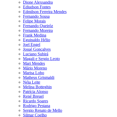
Dione Alexsandra
Ediudson Fontes
Edmilson Ferreira Mendes
Fernando Sousa
Felipe Morais
Fernando Queiróz
Fernando Moreira
Frank Medina
Eguinaldo Hélio
Joel Engel
Josué Gonçalves
Luciano Subirá
Magali e Sergio Leoto
Mari Mendes
Mário Moreno
Marisa Lobo
Matheus Grismaldi
Néia Leite
Melina Botteghin
Patrícia Alonso
René Breuel
Ricardo Soares
Rodrigo Pestana
Sergio Renato de Mello
Silmar Coelho