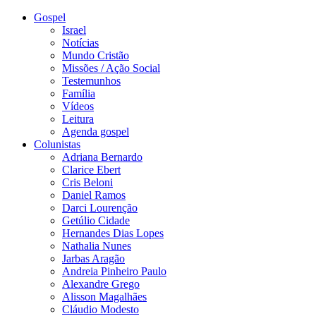
Gospel
Israel
Notícias
Mundo Cristão
Missões / Ação Social
Testemunhos
Família
Vídeos
Leitura
Agenda gospel
Colunistas
Adriana Bernardo
Clarice Ebert
Cris Beloni
Daniel Ramos
Darci Lourenção
Getúlio Cidade
Hernandes Dias Lopes
Nathalia Nunes
Jarbas Aragão
Andreia Pinheiro Paulo
Alexandre Grego
Alisson Magalhães
Cláudio Modesto