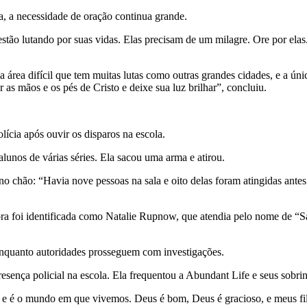
, a necessidade de oração continua grande.
 estão lutando por suas vidas. Elas precisam de um milagre. Ore por elas
rea difícil que tem muitas lutas como outras grandes cidades, e a única
r as mãos e os pés de Cristo e deixe sua luz brilhar”, concluiu.
ícia após ouvir os disparos na escola.
alunos de várias séries. Ela sacou uma arma e atirou.
o chão: “Havia nove pessoas na sala e oito delas foram atingidas ante
ra foi identificada como Natalie Rupnow, que atendia pelo nome de “Sa
enquanto autoridades prosseguem com investigações.
ença policial na escola. Ela frequentou a Abundant Life e seus sobrin
 e é o mundo em que vivemos. Deus é bom, Deus é gracioso, e meus fil