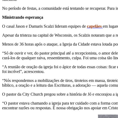
No período de festas, a comunidade está tentando se recuperar. Para
Ministrando esperança
O casal Jason e Damaris Scalzi lideram equipes de
capelães
em lugar
Apesar da tristeza na capital de Wisconsin, os Scalzis notaram que a r
Menos de 36 horas após o ataque, a Igreja da Cidade estava lotada po
“Só de ouvir e ver, do pastor principal até a recepcionista, o amor d
curá-los de qualquer raiva, ressentimento, culpa. Foi uma coisa tão li
“A reunião de oração da igreja foi o ápice de todas essas coisas: ficar
foi incrível”, acrescentou.
“Nós respondemos a mobilizações de tiros, tiroteios em massa, tirot
bíblico, a oração e a leitura das Escrituras, a adoração — aquela c
O pastor da City Church pregou sobre a história de Jó e encorajou a ig
“O pastor estava chamando a igreja para ter cuidado com a forma com
encontrar razões ou respostas. É nossa obrigação nos apoiar em Crist