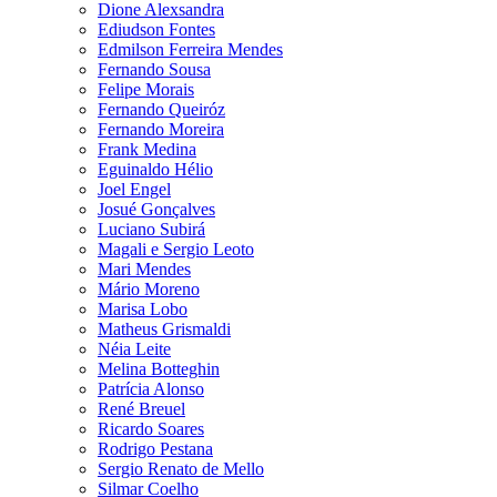
Dione Alexsandra
Ediudson Fontes
Edmilson Ferreira Mendes
Fernando Sousa
Felipe Morais
Fernando Queiróz
Fernando Moreira
Frank Medina
Eguinaldo Hélio
Joel Engel
Josué Gonçalves
Luciano Subirá
Magali e Sergio Leoto
Mari Mendes
Mário Moreno
Marisa Lobo
Matheus Grismaldi
Néia Leite
Melina Botteghin
Patrícia Alonso
René Breuel
Ricardo Soares
Rodrigo Pestana
Sergio Renato de Mello
Silmar Coelho