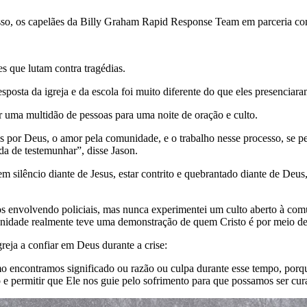
 isso, os capelães da Billy Graham Rapid Response Team em parceria com
es que lutam contra tragédias.
esposta da igreja e da escola foi muito diferente do que eles presenciar
r uma multidão de pessoas para uma noite de oração e culto.
eles por Deus, o amor pela comunidade, e o trabalho nesse processo, se
nda de testemunhar”, disse Jason.
 em silêncio diante de Jesus, estar contrito e quebrantado diante de Deu
eios envolvendo policiais, mas nunca experimentei um culto aberto à co
omunidade realmente teve uma demonstração de quem Cristo é por meio d
reja a confiar em Deus durante a crise:
o encontramos significado ou razão ou culpa durante esse tempo, porqu
o e permitir que Ele nos guie pelo sofrimento para que possamos ser cur