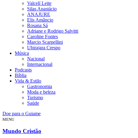
Valcelí Leite
Silas Anastácio
ANAJURE
Elis Amâncio
Rosana Sá
Adriane e Rodrigo Salvitti
Caroline Fontes
Marcio Scarpellini
Ubirajara Crespo
Música
Nacional
Internacional
Podcasts
Bíblia
Vida & Estilo
Gastronomia
Moda e beleza
Turismo
Saúde
Doe para o Guiame
MENU
Mundo Cristão