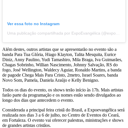
Ver essa foto no Instagram
Uma publicação compartilhada por ExpoEvangélica (@expoevangelica)
Além destes, outros artistas que se apresentarão no evento são a
banda Para Tua Glória, Hiago Klayton, Talita Mesquita, Eurice
Diniz, Anny Paulino, Yudi Tamashiro, Mila Braga, Iva Guimarães,
Chagas Sobrinho, Willian Nascimento, Johnny Salvação, RS do
fogo, José Wellington, Waldecy Aguiar, Ronaldo Martins, a banda
de pagode Chega Mais Para Cristo, 2metro, Israel Soares, banda
Novo Som, Pamela, Daniela Araújo e Kelly Benigno.
Todos os dias do evento, os shows terão início às 17h. Mais artistas
farão parte da programação e os nomes estão sendo divulgados ao
longo dos dias que antecedem o evento.
Considerada a principal feira cristã do Brasil, a Expoevangélica será
realizada nos dias 3 a 6 de julho, no Centro de Eventos do Ceará,
em Fortaleza. O evento vai oferecer palestras, ministrações e shows
de grandes artistas cristãos.