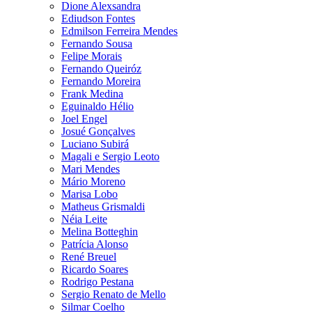
Dione Alexsandra
Ediudson Fontes
Edmilson Ferreira Mendes
Fernando Sousa
Felipe Morais
Fernando Queiróz
Fernando Moreira
Frank Medina
Eguinaldo Hélio
Joel Engel
Josué Gonçalves
Luciano Subirá
Magali e Sergio Leoto
Mari Mendes
Mário Moreno
Marisa Lobo
Matheus Grismaldi
Néia Leite
Melina Botteghin
Patrícia Alonso
René Breuel
Ricardo Soares
Rodrigo Pestana
Sergio Renato de Mello
Silmar Coelho