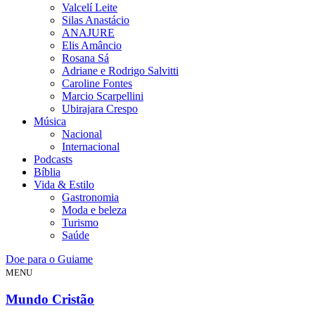
Valcelí Leite
Silas Anastácio
ANAJURE
Elis Amâncio
Rosana Sá
Adriane e Rodrigo Salvitti
Caroline Fontes
Marcio Scarpellini
Ubirajara Crespo
Música
Nacional
Internacional
Podcasts
Bíblia
Vida & Estilo
Gastronomia
Moda e beleza
Turismo
Saúde
Doe para o Guiame
MENU
Mundo Cristão