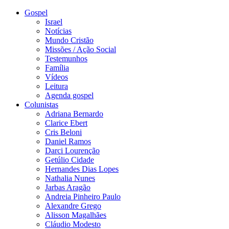
Gospel
Israel
Notícias
Mundo Cristão
Missões / Ação Social
Testemunhos
Família
Vídeos
Leitura
Agenda gospel
Colunistas
Adriana Bernardo
Clarice Ebert
Cris Beloni
Daniel Ramos
Darci Lourenção
Getúlio Cidade
Hernandes Dias Lopes
Nathalia Nunes
Jarbas Aragão
Andreia Pinheiro Paulo
Alexandre Grego
Alisson Magalhães
Cláudio Modesto