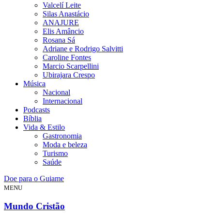
Valcelí Leite
Silas Anastácio
ANAJURE
Elis Amâncio
Rosana Sá
Adriane e Rodrigo Salvitti
Caroline Fontes
Marcio Scarpellini
Ubirajara Crespo
Música
Nacional
Internacional
Podcasts
Bíblia
Vida & Estilo
Gastronomia
Moda e beleza
Turismo
Saúde
Doe para o Guiame
MENU
Mundo Cristão