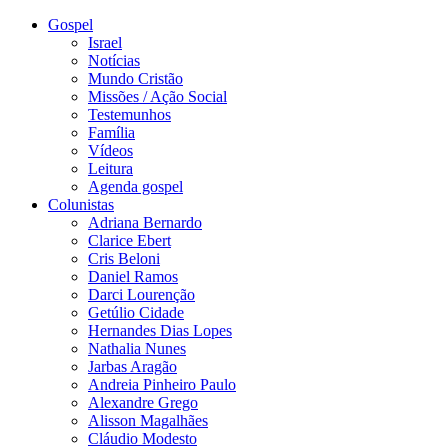
Gospel
Israel
Notícias
Mundo Cristão
Missões / Ação Social
Testemunhos
Família
Vídeos
Leitura
Agenda gospel
Colunistas
Adriana Bernardo
Clarice Ebert
Cris Beloni
Daniel Ramos
Darci Lourenção
Getúlio Cidade
Hernandes Dias Lopes
Nathalia Nunes
Jarbas Aragão
Andreia Pinheiro Paulo
Alexandre Grego
Alisson Magalhães
Cláudio Modesto