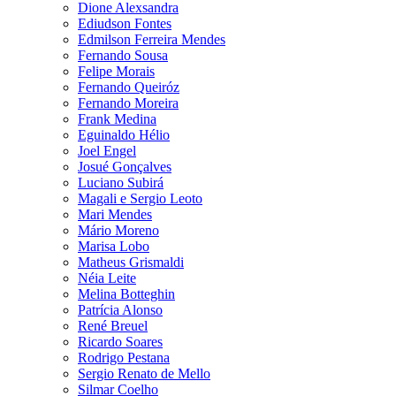
Dione Alexsandra
Ediudson Fontes
Edmilson Ferreira Mendes
Fernando Sousa
Felipe Morais
Fernando Queiróz
Fernando Moreira
Frank Medina
Eguinaldo Hélio
Joel Engel
Josué Gonçalves
Luciano Subirá
Magali e Sergio Leoto
Mari Mendes
Mário Moreno
Marisa Lobo
Matheus Grismaldi
Néia Leite
Melina Botteghin
Patrícia Alonso
René Breuel
Ricardo Soares
Rodrigo Pestana
Sergio Renato de Mello
Silmar Coelho