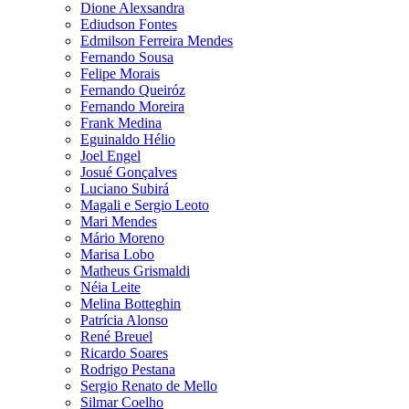
Dione Alexsandra
Ediudson Fontes
Edmilson Ferreira Mendes
Fernando Sousa
Felipe Morais
Fernando Queiróz
Fernando Moreira
Frank Medina
Eguinaldo Hélio
Joel Engel
Josué Gonçalves
Luciano Subirá
Magali e Sergio Leoto
Mari Mendes
Mário Moreno
Marisa Lobo
Matheus Grismaldi
Néia Leite
Melina Botteghin
Patrícia Alonso
René Breuel
Ricardo Soares
Rodrigo Pestana
Sergio Renato de Mello
Silmar Coelho