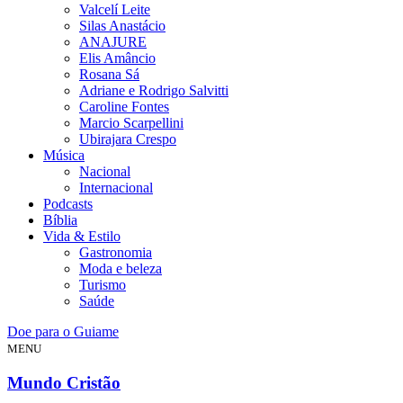
Valcelí Leite
Silas Anastácio
ANAJURE
Elis Amâncio
Rosana Sá
Adriane e Rodrigo Salvitti
Caroline Fontes
Marcio Scarpellini
Ubirajara Crespo
Música
Nacional
Internacional
Podcasts
Bíblia
Vida & Estilo
Gastronomia
Moda e beleza
Turismo
Saúde
Doe para o Guiame
MENU
Mundo Cristão