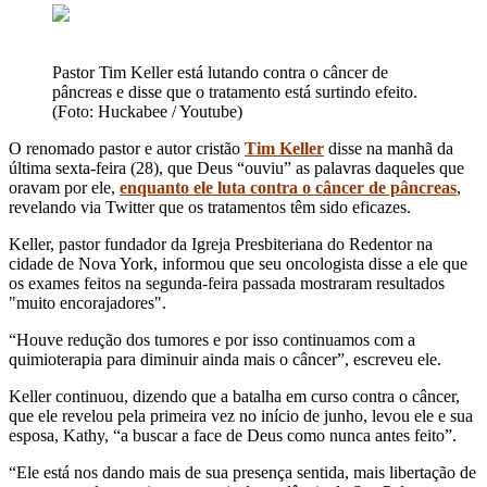
Pastor Tim Keller está lutando contra o câncer de
pâncreas e disse que o tratamento está surtindo efeito.
(Foto: Huckabee / Youtube)
O renomado pastor e autor cristão
Tim Keller
disse na manhã da
última sexta-feira (28), que Deus “ouviu” as palavras daqueles que
oravam por ele,
enquanto ele luta contra o câncer de pâncreas
,
revelando via Twitter que os tratamentos têm sido eficazes.
Keller, pastor fundador da Igreja Presbiteriana do Redentor na
cidade de Nova York, informou que seu oncologista disse a ele que
os exames feitos na segunda-feira passada mostraram resultados
"muito encorajadores".
“Houve redução dos tumores e por isso continuamos com a
quimioterapia para diminuir ainda mais o câncer”, escreveu ele.
Keller continuou, dizendo que a batalha em curso contra o câncer,
que ele revelou pela primeira vez no início de junho, levou ele e sua
esposa, Kathy, “a buscar a face de Deus como nunca antes feito”.
“Ele está nos dando mais de sua presença sentida, mais libertação de