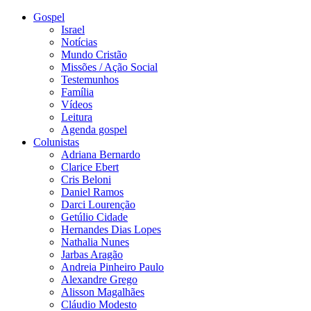
Gospel
Israel
Notícias
Mundo Cristão
Missões / Ação Social
Testemunhos
Família
Vídeos
Leitura
Agenda gospel
Colunistas
Adriana Bernardo
Clarice Ebert
Cris Beloni
Daniel Ramos
Darci Lourenção
Getúlio Cidade
Hernandes Dias Lopes
Nathalia Nunes
Jarbas Aragão
Andreia Pinheiro Paulo
Alexandre Grego
Alisson Magalhães
Cláudio Modesto