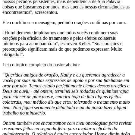
nossos pecados persistentes, mais dependência de Sua Palavra -
coisas que buscamos por anos, mas apenas nessas circunstâncias as
encontraremos”, acrescentou.
Ele concluiu sua mensagem, pedindo orações contínuas por cura.
“Humildemente imploramos que todos vocês continuem suas
orações pela eficácia do tratamento e pelos efeitos colaterais
mínimos para acompanhá-lo”, escreveu Keller. “Suas orações e
preocupação significam mais do que podemos expressar. Muito
obrigado!".
Leia o tópico completo do pastor abaixo:
“
Queridos amigos de oração, Kathy e eu queremos agradecer a
vocês por suas muitas expressões de apoio e por sua fidelidade em
orar por nós. Temos estado perfeitamente cientes dessas orações e
Deus as ouviu - até ontem, terminei seis rodadas de quimioterapia
para câncer de pâncreas e, embora haja de fato alguns efeitos
colaterais, meu médico diz que estou tolerando o tratamento muito
bem. Não fiquei seriamente debilitado e ainda posso fazer algum
trabalho no ministério.
Ontem também nos encontramos com meu oncologista para revisar
os exames feitos na segunda-feira para avaliar a eficácia da
quimioterapia. O relatório é muito encorajador. Houve diminuição