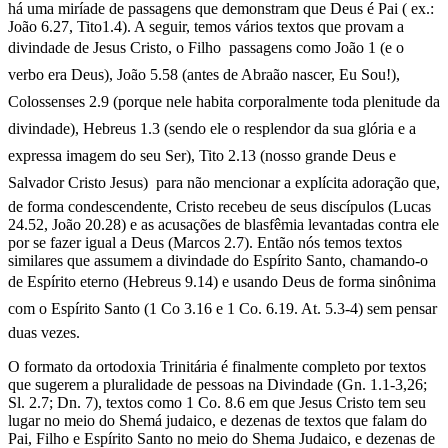
há uma miríade de passagens que demonstram que Deus é Pai ( ex.:
João 6.27, Tito1.4). A seguir, temos vários textos que provam a
divindade de Jesus Cristo, o Filho  passagens como João 1 (e o
verbo era Deus), João 5.58 (antes de Abraão nascer, Eu Sou!),
Colossenses 2.9 (porque nele habita corporalmente toda plenitude da
divindade), Hebreus 1.3 (sendo ele o resplendor da sua glória e a
expressa imagem do seu Ser), Tito 2.13 (nosso grande Deus e
Salvador Cristo Jesus)  para não mencionar a explícita adoração que,
de forma condescendente, Cristo recebeu de seus discípulos (Lucas
24.52, João 20.28) e as acusações de blasfêmia levantadas contra ele
por se fazer igual a Deus (Marcos 2.7). Então nós temos textos
similares que assumem a divindade do Espírito Santo, chamando-o
de Espírito eterno (Hebreus 9.14) e usando Deus de forma sinônima
com o Espírito Santo (1 Co 3.16 e 1 Co. 6.19. At. 5.3-4) sem pensar
duas vezes.
O formato da ortodoxia Trinitária é finalmente completo por textos
que sugerem a pluralidade de pessoas na Divindade (Gn. 1.1-3,26;
Sl. 2.7; Dn. 7), textos como 1 Co. 8.6 em que Jesus Cristo tem seu
lugar no meio do Shemá judaico, e dezenas de textos que falam do
Pai, Filho e Espírito Santo no meio do Shema Judaico, e dezenas de