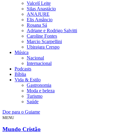
Valcelí Leite
Silas Anastácio
ANAJURE
Elis Amâncio
Rosana Sá
Adriane e Rodrigo Salvitti
Caroline Fontes
Marcio Scarpellini
Ubirajara Crespo
Música
Nacional
Internacional
Podcasts
Bíblia
Vida & Estilo
Gastronomia
Moda e beleza
Turismo
Saúde
Doe para o Guiame
MENU
Mundo Cristão