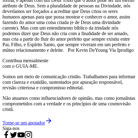
forma, é apenas com um Deus Trino que o amor pode ser um eterno
atributo de Deus. Sem a pluralidade de pessoas na Divindade, nós
deveríamos ser forçados a acreditar que Deus criou os seres
humanos apenas para que possa mostrar e conhecer o amor, assim
fazendo do amor uma coisa criada (e de Deus uma divindade
carente). Mas com um entendimento bíblico da trindade nós
podemos dizer que Deus não cria com a finalidade de ser amado,
mas cria a partir do fluir do amor perfeito que sempre existiu entre
Pai, Filho, e Espírito Santo, que sempre viveram em um perfeito e
mútuo relacionamento e deleite. Por Kevin DeYoung Via Iprodigo
Contribua mensalmente
com o GUIA-ME.
Somos um meio de comunicação cristão. Trabalhamos para informar
com clareza e exatidão, sustentados por apuração responsável,
revisão criteriosa e compromisso editorial.
Não atuamos como influenciadores de opinião, mas como jornalistas
comprometidos com a verdade e os princípios de uma cosmovisão
cristã.
Torne-se um apoiador
Siga-nos