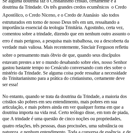
Se alguma doutrina faz o Cristianismo cristão, certamente é a
doutrina da Trindade. Os três grandes credos ecumênicos  o Credo
Apostólico, o Credo Niceno, e o Credo de Atanásio  são todos
estruturados em torno de nosso Deus três em um, ressaltando a
importância essencial da teologia Trinitária. Agostinho, certa vez,
comentou sobre a trindade, dizendo que em nenhum outro assunto o
erro é mais perigoso, a pesquisa mais trabalhosa, ou a descoberta da
verdade mais valiosa. Mais recentemente, Sinclair Ferguson refletiu
sobre o pensamento mais óbvio de que, quando seus discípulos
estavam prestes a ter o mundo desabando sobre eles, nosso Senhor
gastou bastante tempo no Cenáculo conversando com eles sobre o
mistério da Trindade. Se alguma coisa pode ressaltar a necessidade
do Trinitarianismo para a prática do cristianismo, certamente deve
ser essa!
No entanto, quando se trata da doutrina da Trindade, a maioria dos
cristãos são pobres em seu entendimento, mais pobres em sua
articulação, e mais pobres ainda em ver qualquer forma em que a
doutrina importa na vida real. Certo teólogo disse, em tom de piada,
que A trindade é uma questão de cinco noções ou propriedades,
quatro relações, três pessoas, duas procissões, uma substância ou
natureza, e nenhum entendimento. Toda a conversa de essência, e de