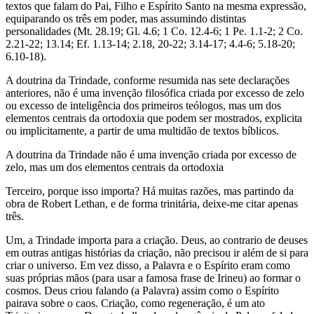
textos que falam do Pai, Filho e Espírito Santo na mesma expressão,
equiparando os três em poder, mas assumindo distintas
personalidades (Mt. 28.19; Gl. 4.6; 1 Co. 12.4-6; 1 Pe. 1.1-2; 2 Co.
2.21-22; 13.14; Ef. 1.13-14; 2.18, 20-22; 3.14-17; 4.4-6; 5.18-20;
6.10-18).
A doutrina da Trindade, conforme resumida nas sete declarações
anteriores, não é uma invenção filosófica criada por excesso de zelo
ou excesso de inteligência dos primeiros teólogos, mas um dos
elementos centrais da ortodoxia que podem ser mostrados, explicita
ou implicitamente, a partir de uma multidão de textos bíblicos.
A doutrina da Trindade não é uma invenção criada por excesso de
zelo, mas um dos elementos centrais da ortodoxia
Terceiro, porque isso importa? Há muitas razões, mas partindo da
obra de Robert Lethan, e de forma trinitária, deixe-me citar apenas
três.
Um, a Trindade importa para a criação. Deus, ao contrario de deuses
em outras antigas histórias da criação, não precisou ir além de si para
criar o universo. Em vez disso, a Palavra e o Espírito eram como
suas próprias mãos (para usar a famosa frase de Irineu) ao formar o
cosmos. Deus criou falando (a Palavra) assim como o Espírito
pairava sobre o caos. Criação, como regeneração, é um ato