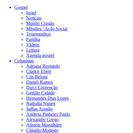
Gospel
Israel
Notícias
Mundo Cristão
Missões / Ação Social
Testemunhos
Família
Vídeos
Leitura
Agenda gospel
Colunistas
Adriana Bernardo
Clarice Ebert
Cris Beloni
Daniel Ramos
Darci Lourenção
Getúlio Cidade
Hernandes Dias Lopes
Nathalia Nunes
Jarbas Aragão
Andreia Pinheiro Paulo
Alexandre Grego
Alisson Magalhães
Cláudio Modesto