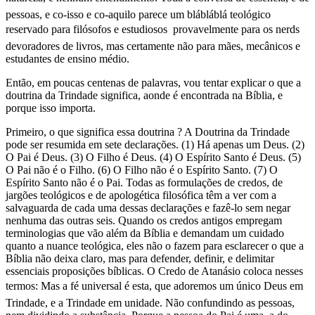
pessoas, e co-isso e co-aquilo parece um blábláblá teológico
reservado para filósofos e estudiosos  provavelmente para os nerds
devoradores de livros, mas certamente não para mães, mecânicos e
estudantes de ensino médio.
Então, em poucas centenas de palavras, vou tentar explicar o que a
doutrina da Trindade significa, aonde é encontrada na Bíblia, e
porque isso importa.
Primeiro, o que significa essa doutrina ? A Doutrina da Trindade
pode ser resumida em sete declarações. (1) Há apenas um Deus. (2)
O Pai é Deus. (3) O Filho é Deus. (4) O Espírito Santo é Deus. (5)
O Pai não é o Filho. (6) O Filho não é o Espírito Santo. (7) O
Espírito Santo não é o Pai. Todas as formulações de credos, de
jargões teológicos e de apologética filosófica têm a ver com a
salvaguarda de cada uma dessas declarações e fazê-lo sem negar
nenhuma das outras seis. Quando os credos antigos empregam
terminologias que vão além da Bíblia e demandam um cuidado
quanto a nuance teológica, eles não o fazem para esclarecer o que a
Bíblia não deixa claro, mas para defender, definir, e delimitar
essenciais proposições bíblicas. O Credo de Atanásio coloca nesses
termos: Mas a fé universal é esta, que adoremos um único Deus em
Trindade, e a Trindade em unidade. Não confundindo as pessoas,