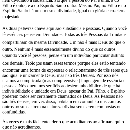
nem dividindo a substância. Porque a pessoa do Pai é uma, a do
Filho é outra, e a do Espírito Santo outra. Mas no Pai, no Filho e no
Espírito Santo há uma mesma divindade, igual em glória e co-eterna
majestade.
As duas palavras chave aqui são substância e pessoas. Quando você
lê essência, pense em Divindade. Todas as três Pessoas da Trindade
compartilham da mesma Divindade. Um não é mais Deus do que o
outro. Nenhum é mais essencialmente divino do que os outros.
Quando você lê pessoas, pense em um indivíduo particular distinto
dos demais. Teólogos usam esses termos porque eles estão tentando
encontrar uma forma de expressar o relacionamento de três seres que
são igual e unicamente Deus, mas não três Deuses. Por isso nós
usamos a complicada (mas compreensível) linguagem de essência e
pessoas. Nós queremos ser fiéis ao testemunho bíblico de que há
indivisibilidade e unidade em Deus, apesar do Pai, Filho, e Espírito
poderem todos ser certamente chamados de Deus. As Pessoas não
são três deuses; em vez disso, habitam em comunhão uns com os
outros ao subsistirem na natureza divina sem serem compostas ou
confundidas.
Às vezes é mais fácil entender o que acreditamos ao afirmar aquilo
que não acreditamos.