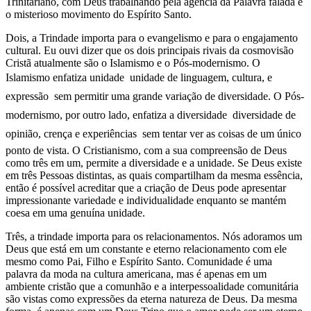
Trinitariano, com Deus trabalhando pela agência da Palavra falada e
o misterioso movimento do Espírito Santo.
Dois, a Trindade importa para o evangelismo e para o engajamento
cultural. Eu ouvi dizer que os dois principais rivais da cosmovisão
Cristã atualmente são o Islamismo e o Pós-modernismo. O
Islamismo enfatiza unidade  unidade de linguagem, cultura, e
expressão  sem permitir uma grande variação de diversidade. O Pós-
modernismo, por outro lado, enfatiza a diversidade  diversidade de
opinião, crença e experiências  sem tentar ver as coisas de um único
ponto de vista. O Cristianismo, com a sua compreensão de Deus
como três em um, permite a diversidade e a unidade. Se Deus existe
em três Pessoas distintas, as quais compartilham da mesma essência,
então é possível acreditar que a criação de Deus pode apresentar
impressionante variedade e individualidade enquanto se mantém
coesa em uma genuína unidade.
Três, a trindade importa para os relacionamentos. Nós adoramos um
Deus que está em um constante e eterno relacionamento com ele
mesmo como Pai, Filho e Espírito Santo. Comunidade é uma
palavra da moda na cultura americana, mas é apenas em um
ambiente cristão que a comunhão e a interpessoalidade comunitária
são vistas como expressões da eterna natureza de Deus. Da mesma