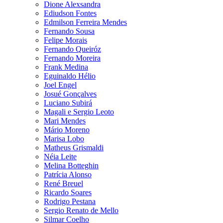
Dione Alexsandra
Ediudson Fontes
Edmilson Ferreira Mendes
Fernando Sousa
Felipe Morais
Fernando Queiróz
Fernando Moreira
Frank Medina
Eguinaldo Hélio
Joel Engel
Josué Gonçalves
Luciano Subirá
Magali e Sergio Leoto
Mari Mendes
Mário Moreno
Marisa Lobo
Matheus Grismaldi
Néia Leite
Melina Botteghin
Patrícia Alonso
René Breuel
Ricardo Soares
Rodrigo Pestana
Sergio Renato de Mello
Silmar Coelho