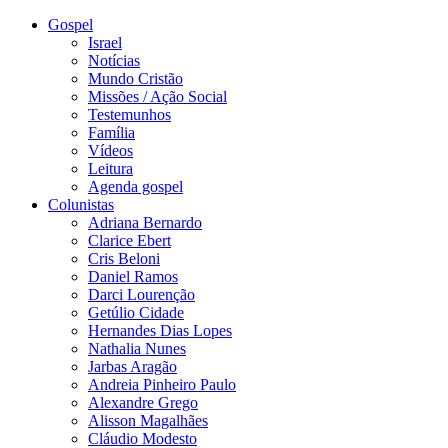
Gospel
Israel
Notícias
Mundo Cristão
Missões / Ação Social
Testemunhos
Família
Vídeos
Leitura
Agenda gospel
Colunistas
Adriana Bernardo
Clarice Ebert
Cris Beloni
Daniel Ramos
Darci Lourenção
Getúlio Cidade
Hernandes Dias Lopes
Nathalia Nunes
Jarbas Aragão
Andreia Pinheiro Paulo
Alexandre Grego
Alisson Magalhães
Cláudio Modesto