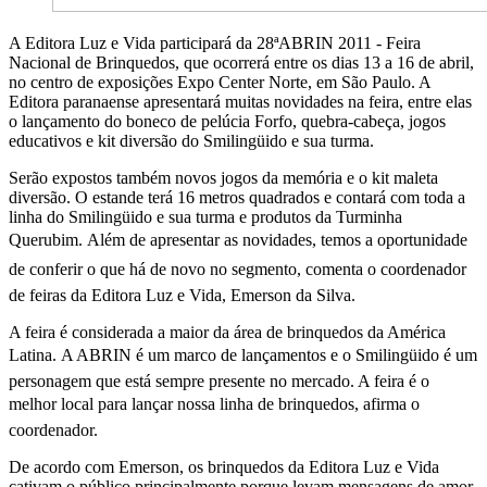
A Editora Luz e Vida participará da 28ªABRIN 2011 - Feira
Nacional de Brinquedos, que ocorrerá entre os dias 13 a 16 de abril,
no centro de exposições Expo Center Norte, em São Paulo. A
Editora paranaense apresentará muitas novidades na feira, entre elas
o lançamento do boneco de pelúcia Forfo, quebra-cabeça, jogos
educativos e kit diversão do Smilingüido e sua turma.
Serão expostos também novos jogos da memória e o kit maleta
diversão. O estande terá 16 metros quadrados e contará com toda a
linha do Smilingüido e sua turma e produtos da Turminha
Querubim. Além de apresentar as novidades, temos a oportunidade
de conferir o que há de novo no segmento, comenta o coordenador
de feiras da Editora Luz e Vida, Emerson da Silva.
A feira é considerada a maior da área de brinquedos da América
Latina. A ABRIN é um marco de lançamentos e o Smilingüido é um
personagem que está sempre presente no mercado. A feira é o
melhor local para lançar nossa linha de brinquedos, afirma o
coordenador.
De acordo com Emerson, os brinquedos da Editora Luz e Vida
cativam o público principalmente porque levam mensagens de amor