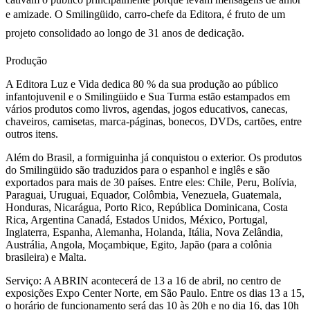
e amizade. O Smilingüido, carro-chefe da Editora, é fruto de um
projeto consolidado ao longo de 31 anos de dedicação.
Produção
A Editora Luz e Vida dedica 80 % da sua produção ao público
infantojuvenil e o Smilingüido e Sua Turma estão estampados em
vários produtos como livros, agendas, jogos educativos, canecas,
chaveiros, camisetas, marca-páginas, bonecos, DVDs, cartões, entre
outros itens.
Além do Brasil, a formiguinha já conquistou o exterior. Os produtos
do Smilingüido são traduzidos para o espanhol e inglês e são
exportados para mais de 30 países. Entre eles: Chile, Peru, Bolívia,
Paraguai, Uruguai, Equador, Colômbia, Venezuela, Guatemala,
Honduras, Nicarágua, Porto Rico, República Dominicana, Costa
Rica, Argentina Canadá, Estados Unidos, México, Portugal,
Inglaterra, Espanha, Alemanha, Holanda, Itália, Nova Zelândia,
Austrália, Angola, Moçambique, Egito, Japão (para a colônia
brasileira) e Malta.
Serviço: A ABRIN acontecerá de 13 a 16 de abril, no centro de
exposições Expo Center Norte, em São Paulo. Entre os dias 13 a 15,
o horário de funcionamento será das 10 às 20h e no dia 16, das 10h