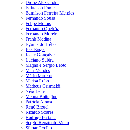
Dione Alexsandra
Ediudson Fontes
Edmilson Ferreira Mendes
Fernando Sousa
Felipe Morais
Fernando Queiróz
Fernando Moreira
Frank Medina
Eguinaldo Hélio
Joel Engel
Josué Gonçalves
Luciano Subirá
Magali e Sergio Leoto
Mari Mendes
Mário Moreno
Marisa Lobo
Matheus Grismaldi
Néia Leite
Melina Botteghin
Patrícia Alonso
René Breuel
Ricardo Soares
Rodrigo Pestana
Sergio Renato de Mello
Silmar Coelho