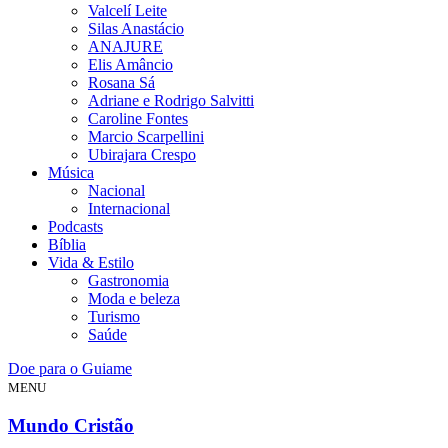
Valcelí Leite
Silas Anastácio
ANAJURE
Elis Amâncio
Rosana Sá
Adriane e Rodrigo Salvitti
Caroline Fontes
Marcio Scarpellini
Ubirajara Crespo
Música
Nacional
Internacional
Podcasts
Bíblia
Vida & Estilo
Gastronomia
Moda e beleza
Turismo
Saúde
Doe para o Guiame
MENU
Mundo Cristão