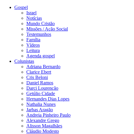
Gospel
Israel
Notícias
Mundo Cristão
Missões / Ação Social
Testemunhos
Família
Vídeos
Leitura
Agenda gospel
Colunistas
Adriana Bernardo
Clarice Ebert
Cris Beloni
Daniel Ramos
Darci Lourenção
Getúlio Cidade
Hernandes Dias Lopes
Nathalia Nunes
Jarbas Aragão
Andreia Pinheiro Paulo
Alexandre Grego
Alisson Magalhães
Cláudio Modesto