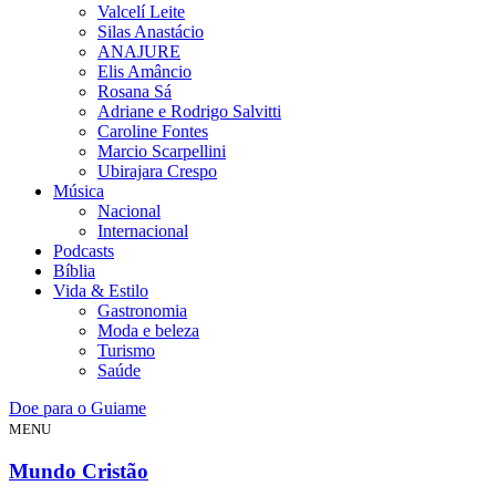
Valcelí Leite
Silas Anastácio
ANAJURE
Elis Amâncio
Rosana Sá
Adriane e Rodrigo Salvitti
Caroline Fontes
Marcio Scarpellini
Ubirajara Crespo
Música
Nacional
Internacional
Podcasts
Bíblia
Vida & Estilo
Gastronomia
Moda e beleza
Turismo
Saúde
Doe para o Guiame
MENU
Mundo Cristão