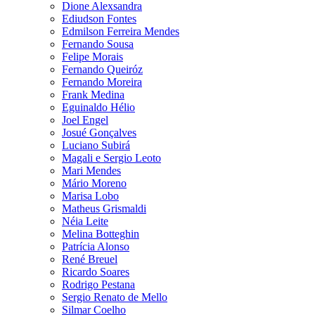
Dione Alexsandra
Ediudson Fontes
Edmilson Ferreira Mendes
Fernando Sousa
Felipe Morais
Fernando Queiróz
Fernando Moreira
Frank Medina
Eguinaldo Hélio
Joel Engel
Josué Gonçalves
Luciano Subirá
Magali e Sergio Leoto
Mari Mendes
Mário Moreno
Marisa Lobo
Matheus Grismaldi
Néia Leite
Melina Botteghin
Patrícia Alonso
René Breuel
Ricardo Soares
Rodrigo Pestana
Sergio Renato de Mello
Silmar Coelho