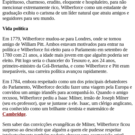
Espirituoso, charmoso, erudito, eloquente e hospitaleiro, para não
mencionar extremamente rico, Wilberforce como um estudante de
graduação exibiu o carisma de um líder natural que atraiu amigos e
seguidores para seu mundo.
Vida política
Em 1779, Wilberforce mudou-se para Londres, onde se tornou
amigo de William Pitt. Ambos estavam motivados para entrar na
política e Wilberforce foi eleito para o Parlamento em setembro de
1780 com 21 anos, a idade mais jovem em que alguém poderia ser
eleito. Pitt logo seria o chanceler do Tesouro e, aos 24 anos,
primeiro-ministro da Grã-Bretanha, e como Wilberforce e Pitt eram
inseparáveis, sua carreira política avançou rapidamente.
Em 1784, embora respeitado como um dos principais debatedores
do Parlamento, Wilberforce decidiu fazer uma viagem pela Europa e
convidou um amigo irlandês para acompanhá-lo. Quando o amigo
recusou, Wilberforce pediu a Isaac Milner, irmão de Joseph Milner
(seu ex-professor), que se juntasse a ele. Isaac, um clérigo anglicano,
era conhecido como um brilhante cientista e matemático de
Cambridge
.
Sem saber das convicções evangélicas de Milner, Wilberforce ficou
surpreso ao descobrir que alguém a quem ele pudesse respeitar