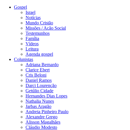
Gospel
Israel
Notícias
Mundo Cristão
Missões / Ação Social
Testemunhos
Família
Vídeos
Leitura
Agenda gospel
Colunistas
Adriana Bernardo
Clarice Ebert
Cris Beloni
Daniel Ramos
Darci Lourenção
Getúlio Cidade
Hernandes Dias Lopes
Nathalia Nunes
Jarbas Aragão
Andreia Pinheiro Paulo
Alexandre Grego
Alisson Magalhães
Cláudio Modesto