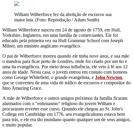
William Wilberforce fez da abolição de escravos sua
maior luta. (Foto: Reprodução / Adam Smith)
William Wilberforce nasceu em 24 de agosto de 1759, em Hull,
Yorkshire, Inglaterra, em uma família de comerciantes. Ele foi
educado pela primeira vez na Hull Grammar School com Joseph
Milner, um ministro anglicano evangélico.
O pai de Wilberforce morreu quando ele tinha nove anos, e sua mãe
o mandou para ficar perto de Londres, onde foi criado por um tio e
uma tia evangélicos. Por meio dessa influência, ele veio à fé aos 12
anos de idade. Nesta casa, o jovem entrou em contato com homens
como George Whitefield, o grande evangelista, e
John Newton
,
que se converteu de uma vida de tráfico de escravos e compositor do
hino Amazing Grace.
A mãe de Wilberforce e outros amigos próximos da família ficaram
alarmados com o "entusiasmo" religioso do jovem William e
procuraram reverter esse curso. Quando ele chegou ao St. John's
College em Cambridge em 1776, seu evangelicalismo estava bem
para trás, e ele era tão mundano quanto qualquer um de seus amigos,
e muito popular.