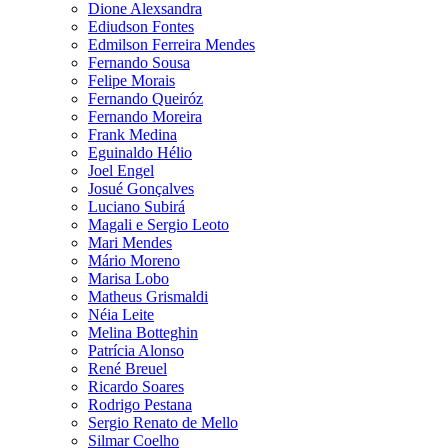
Dione Alexsandra
Ediudson Fontes
Edmilson Ferreira Mendes
Fernando Sousa
Felipe Morais
Fernando Queiróz
Fernando Moreira
Frank Medina
Eguinaldo Hélio
Joel Engel
Josué Gonçalves
Luciano Subirá
Magali e Sergio Leoto
Mari Mendes
Mário Moreno
Marisa Lobo
Matheus Grismaldi
Néia Leite
Melina Botteghin
Patrícia Alonso
René Breuel
Ricardo Soares
Rodrigo Pestana
Sergio Renato de Mello
Silmar Coelho