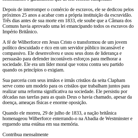
Depois de interromper o comércio de escravos, ele se dedicou pelos
próximos 25 anos a acabar com a própria instituição da escravidão.
Três dias antes de sua morte em 1833, ele soube que a Câmara dos
Comuns havia aprovado uma lei emancipando todos os escravos do
Império Britânico.
A fé de Wilberforce em Jesus Cristo o transformou de um jovem
político descuidado e rico em um servidor público incansável e
compassivo. Ele desenvolveu e usou seus dons de liderança e
persuasão para defender incontáveis ​​esforços para melhorar a
sociedade. Ele era um líder moral que votou contra seu partido
quando os princípios o exigiam.
Sua parceria com seus irmãos e irmãs cristãos da seita Clapham
serve como um modelo para os cristãos que trabalham juntos para
realizar uma reforma significativa na sociedade. Ele persistiu por
décadas nas tarefas para as quais Deus o havia chamado, apesar da
doença, ameaças físicas e enorme oposição.
Quando ele morreu, 29 de julho de 1833, a nação britânica
homenageou Wilberforce enterrando-o na Abadia de Westminster e
erguendo uma estátua em sua memória.
Contribua mensalmente