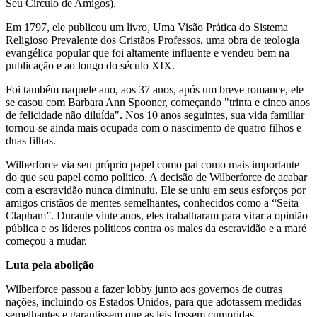
Seu Círculo de Amigos).
Em 1797, ele publicou um livro, Uma Visão Prática do Sistema
Religioso Prevalente dos Cristãos Professos, uma obra de teologia
evangélica popular que foi altamente influente e vendeu bem na
publicação e ao longo do século XIX.
Foi também naquele ano, aos 37 anos, após um breve romance, ele
se casou com Barbara Ann Spooner, começando "trinta e cinco anos
de felicidade não diluída". Nos 10 anos seguintes, sua vida familiar
tornou-se ainda mais ocupada com o nascimento de quatro filhos e
duas filhas.
Wilberforce via seu próprio papel como pai como mais importante
do que seu papel como político. A decisão de Wilberforce de acabar
com a escravidão nunca diminuiu. Ele se uniu em seus esforços por
amigos cristãos de mentes semelhantes, conhecidos como a “Seita
Clapham”. Durante vinte anos, eles trabalharam para virar a opinião
pública e os líderes políticos contra os males da escravidão e a maré
começou a mudar.
Luta pela abolição
Wilberforce passou a fazer lobby junto aos governos de outras
nações, incluindo os Estados Unidos, para que adotassem medidas
semelhantes e garantissem que as leis fossem cumpridas.