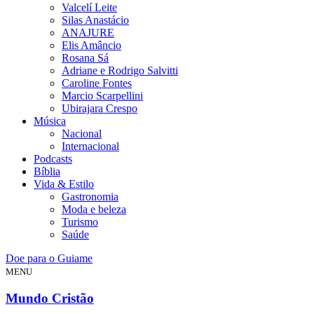
Valcelí Leite
Silas Anastácio
ANAJURE
Elis Amâncio
Rosana Sá
Adriane e Rodrigo Salvitti
Caroline Fontes
Marcio Scarpellini
Ubirajara Crespo
Música
Nacional
Internacional
Podcasts
Bíblia
Vida & Estilo
Gastronomia
Moda e beleza
Turismo
Saúde
Doe para o Guiame
MENU
Mundo Cristão