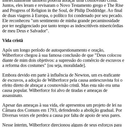
intelectualmente também poderia abraçar uma cosmovisão cristã.
Juntos, eles leram e revisaram o Novo Testamento grego e The Rise
and Progress of Religion in the Soul, de Philip Doddridge. Ao final
de duas viagens à Europa, o político foi condenado por seu pecado.
Ele reconheceu "um sentimento de minha grande pecaminosidade
por ter negligenciado por tanto tempo as indescritíveis misericórdias
de meu Deus e Salvador".
Vida cristã
Após um longo período de autoquestionamento e oração,
Wilberforce chegou à sua famosa conclusão de que "Deus colocou
diante de mim dois objetivos: a supressão do comércio de escravos e
a reforma dos costumes" [ou seja, moralidade].
Embora devido em parte à influência de Newton, um ex-traficante
de escravos, a adoção de Wilberforce pela causa antiescravista foi o
efeito direto de abraçar a cosmovisão cristã. Mas esta não era uma
causa popular. Wilberforce foi alvo de tiradas e ameaças de
assassinato.
Apesar das ameaças à sua vida, ele apresentou um projeto de lei na
Câmara dos Comuns em 1793, defendendo a abolição gradual. Por
Diversas vezes ele perdeu a causa por falta de apoio de seus pares.
Nesse ínterim, Wilberforce direcionou alguns de seus esforços para