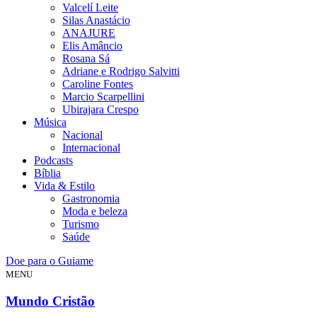
Valcelí Leite
Silas Anastácio
ANAJURE
Elis Amâncio
Rosana Sá
Adriane e Rodrigo Salvitti
Caroline Fontes
Marcio Scarpellini
Ubirajara Crespo
Música
Nacional
Internacional
Podcasts
Bíblia
Vida & Estilo
Gastronomia
Moda e beleza
Turismo
Saúde
Doe para o Guiame
MENU
Mundo Cristão