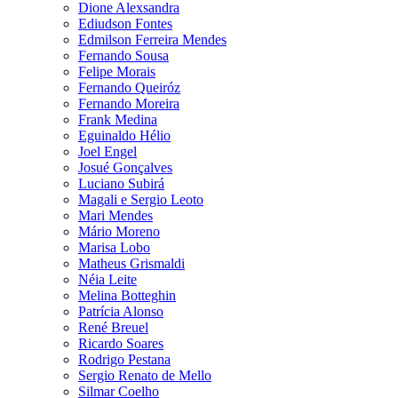
Dione Alexsandra
Ediudson Fontes
Edmilson Ferreira Mendes
Fernando Sousa
Felipe Morais
Fernando Queiróz
Fernando Moreira
Frank Medina
Eguinaldo Hélio
Joel Engel
Josué Gonçalves
Luciano Subirá
Magali e Sergio Leoto
Mari Mendes
Mário Moreno
Marisa Lobo
Matheus Grismaldi
Néia Leite
Melina Botteghin
Patrícia Alonso
René Breuel
Ricardo Soares
Rodrigo Pestana
Sergio Renato de Mello
Silmar Coelho