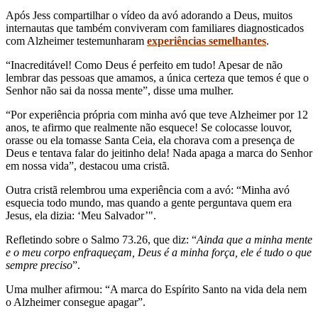
Após Jess compartilhar o vídeo da avó adorando a Deus, muitos
internautas que também conviveram com familiares diagnosticados
com Alzheimer testemunharam
experiências semelhantes
.
“Inacreditável! Como Deus é perfeito em tudo! Apesar de não
lembrar das pessoas que amamos, a única certeza que temos é que o
Senhor não sai da nossa mente”, disse uma mulher.
“Por experiência própria com minha avó que teve Alzheimer por 12
anos, te afirmo que realmente não esquece! Se colocasse louvor,
orasse ou ela tomasse Santa Ceia, ela chorava com a presença de
Deus e tentava falar do jeitinho dela! Nada apaga a marca do Senhor
em nossa vida”, destacou uma cristã.
Outra cristã relembrou uma experiência com a avó: “Minha avó
esquecia todo mundo, mas quando a gente perguntava quem era
Jesus, ela dizia: ‘Meu Salvador’".
Refletindo sobre o Salmo 73.26, que diz: “
Ainda que a minha mente
e o meu corpo enfraqueçam, Deus é a minha força, ele é tudo o que
sempre preciso
”.
Uma mulher afirmou: “A marca do Espírito Santo na vida dela nem
o Alzheimer consegue apagar”.