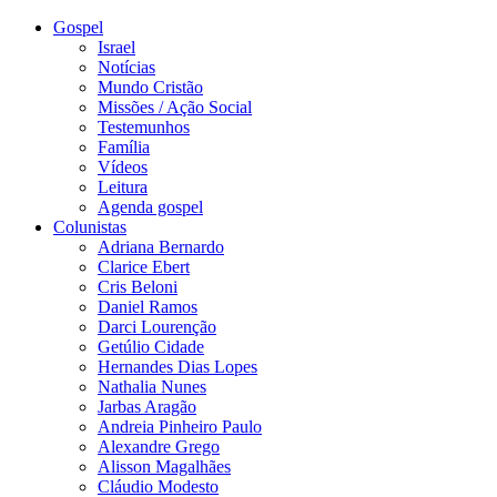
Gospel
Israel
Notícias
Mundo Cristão
Missões / Ação Social
Testemunhos
Família
Vídeos
Leitura
Agenda gospel
Colunistas
Adriana Bernardo
Clarice Ebert
Cris Beloni
Daniel Ramos
Darci Lourenção
Getúlio Cidade
Hernandes Dias Lopes
Nathalia Nunes
Jarbas Aragão
Andreia Pinheiro Paulo
Alexandre Grego
Alisson Magalhães
Cláudio Modesto