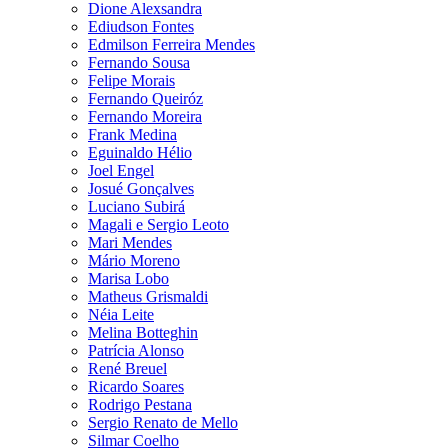
Dione Alexsandra
Ediudson Fontes
Edmilson Ferreira Mendes
Fernando Sousa
Felipe Morais
Fernando Queiróz
Fernando Moreira
Frank Medina
Eguinaldo Hélio
Joel Engel
Josué Gonçalves
Luciano Subirá
Magali e Sergio Leoto
Mari Mendes
Mário Moreno
Marisa Lobo
Matheus Grismaldi
Néia Leite
Melina Botteghin
Patrícia Alonso
René Breuel
Ricardo Soares
Rodrigo Pestana
Sergio Renato de Mello
Silmar Coelho