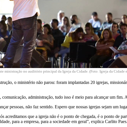
nte ministração no auditório principal da Igreja da Cidade. (Foto: Igreja da Cidad
rução, o ministério não parou: foram implantadas 20 igrejas, missionári
, comunicação, administração, tudo isso é meio para alcançar um fim. A i
cançar pessoas, não faz sentido. Espero que nossas igrejas sejam um luga
 acreditamos que a igreja não é o ponto de chegada, é o ponto de part
dade, para a empresa, para a sociedade em geral”, explica Carlito Paes