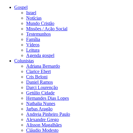
Gospel
Israel
Notícias
Mundo Cristão
Missões / Ação Social
Testemunhos
Família
Vídeos
Leitura
Agenda gospel
Colunistas
Adriana Bernardo
Clarice Ebert
Cris Beloni
Daniel Ramos
Darci Lourenção
Getúlio Cidade
Hernandes Dias Lopes
Nathalia Nunes
Jarbas Aragão
Andreia Pinheiro Paulo
Alexandre Grego
Alisson Magalhães
Cláudio Modesto