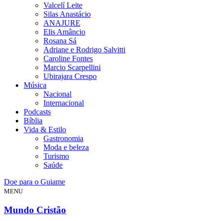
Valcelí Leite
Silas Anastácio
ANAJURE
Elis Amâncio
Rosana Sá
Adriane e Rodrigo Salvitti
Caroline Fontes
Marcio Scarpellini
Ubirajara Crespo
Música
Nacional
Internacional
Podcasts
Bíblia
Vida & Estilo
Gastronomia
Moda e beleza
Turismo
Saúde
Doe para o Guiame
MENU
Mundo Cristão