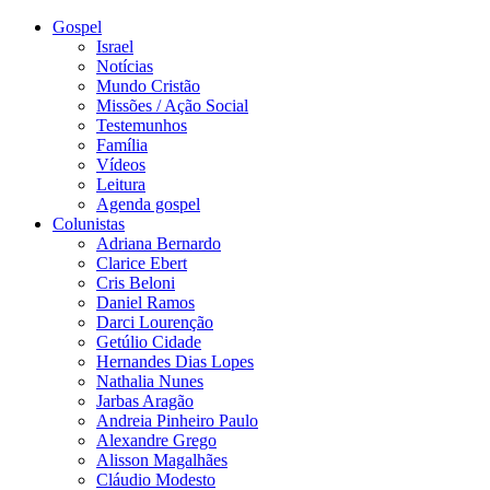
Gospel
Israel
Notícias
Mundo Cristão
Missões / Ação Social
Testemunhos
Família
Vídeos
Leitura
Agenda gospel
Colunistas
Adriana Bernardo
Clarice Ebert
Cris Beloni
Daniel Ramos
Darci Lourenção
Getúlio Cidade
Hernandes Dias Lopes
Nathalia Nunes
Jarbas Aragão
Andreia Pinheiro Paulo
Alexandre Grego
Alisson Magalhães
Cláudio Modesto