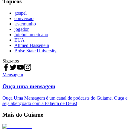
Tópicos
gospel
conversão
testemunho
jogador
futebol americano
EUA
Ahmed Hassenein
Boise State University
Siga-nos
Mensagem
Ouça uma mensagem
Ouça Uma Mensagem é um canal de podcasts do Guiame. Ouça e
seja abençoado com a Palavra de Deus!
Mais do Guiame