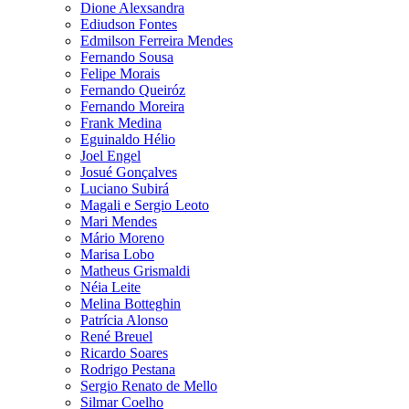
Dione Alexsandra
Ediudson Fontes
Edmilson Ferreira Mendes
Fernando Sousa
Felipe Morais
Fernando Queiróz
Fernando Moreira
Frank Medina
Eguinaldo Hélio
Joel Engel
Josué Gonçalves
Luciano Subirá
Magali e Sergio Leoto
Mari Mendes
Mário Moreno
Marisa Lobo
Matheus Grismaldi
Néia Leite
Melina Botteghin
Patrícia Alonso
René Breuel
Ricardo Soares
Rodrigo Pestana
Sergio Renato de Mello
Silmar Coelho