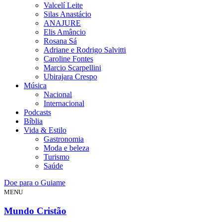
Valcelí Leite
Silas Anastácio
ANAJURE
Elis Amâncio
Rosana Sá
Adriane e Rodrigo Salvitti
Caroline Fontes
Marcio Scarpellini
Ubirajara Crespo
Música
Nacional
Internacional
Podcasts
Bíblia
Vida & Estilo
Gastronomia
Moda e beleza
Turismo
Saúde
Doe para o Guiame
MENU
Mundo Cristão