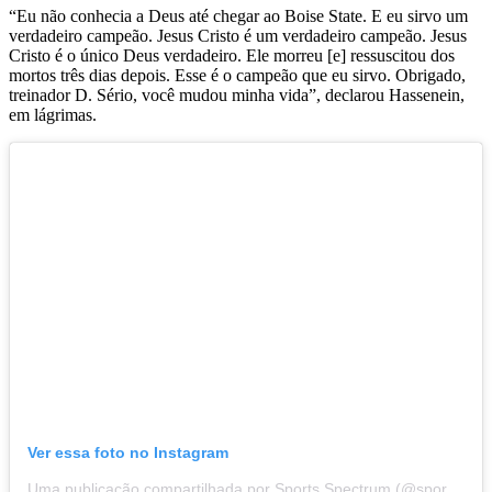
“Eu não conhecia a Deus até chegar ao Boise State. E eu sirvo um
verdadeiro campeão. Jesus Cristo é um verdadeiro campeão. Jesus
Cristo é o único Deus verdadeiro. Ele morreu [e] ressuscitou dos
mortos três dias depois. Esse é o campeão que eu sirvo. Obrigado,
treinador D. Sério, você mudou minha vida”, declarou Hassenein,
em lágrimas.
Ver essa foto no Instagram
Uma publicação compartilhada por Sports Spectrum (@sports_spectrum)