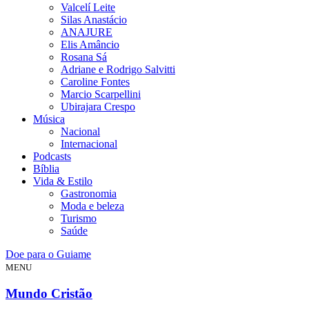
Valcelí Leite
Silas Anastácio
ANAJURE
Elis Amâncio
Rosana Sá
Adriane e Rodrigo Salvitti
Caroline Fontes
Marcio Scarpellini
Ubirajara Crespo
Música
Nacional
Internacional
Podcasts
Bíblia
Vida & Estilo
Gastronomia
Moda e beleza
Turismo
Saúde
Doe para o Guiame
MENU
Mundo Cristão