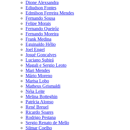
Dione Alexsandra
Ediudson Fontes
Edmilson Ferreira Mendes
Fernando Sousa
Felipe Morais
Fernando Queiróz
Fernando Moreira
Frank Medina
Eguinaldo Hélio
Joel Engel
Josué Gonçalves
Luciano Subirá
Magali e Sergio Leoto
Mari Mendes
Mário Moreno
Marisa Lobo
Matheus Grismaldi
Néia Leite
Melina Botteghin
Patrícia Alonso
René Breuel
Ricardo Soares
Rodrigo Pestana
Sergio Renato de Mello
Silmar Coelho