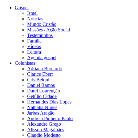
Gospel
Israel
Notícias
Mundo Cristão
Missões / Ação Social
Testemunhos
Família
Vídeos
Leitura
Agenda gospel
Colunistas
Adriana Bernardo
Clarice Ebert
Cris Beloni
Daniel Ramos
Darci Lourenção
Getúlio Cidade
Hernandes Dias Lopes
Nathalia Nunes
Jarbas Aragão
Andreia Pinheiro Paulo
Alexandre Grego
Alisson Magalhães
Cláudio Modesto