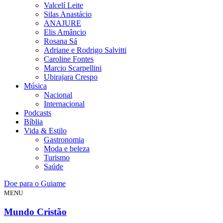
Valcelí Leite
Silas Anastácio
ANAJURE
Elis Amâncio
Rosana Sá
Adriane e Rodrigo Salvitti
Caroline Fontes
Marcio Scarpellini
Ubirajara Crespo
Música
Nacional
Internacional
Podcasts
Bíblia
Vida & Estilo
Gastronomia
Moda e beleza
Turismo
Saúde
Doe para o Guiame
MENU
Mundo Cristão