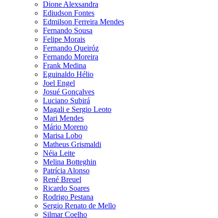
Dione Alexsandra
Ediudson Fontes
Edmilson Ferreira Mendes
Fernando Sousa
Felipe Morais
Fernando Queiróz
Fernando Moreira
Frank Medina
Eguinaldo Hélio
Joel Engel
Josué Gonçalves
Luciano Subirá
Magali e Sergio Leoto
Mari Mendes
Mário Moreno
Marisa Lobo
Matheus Grismaldi
Néia Leite
Melina Botteghin
Patrícia Alonso
René Breuel
Ricardo Soares
Rodrigo Pestana
Sergio Renato de Mello
Silmar Coelho