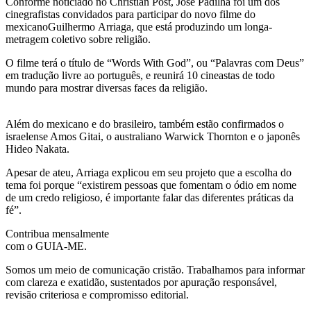
Conforme noticiado no Christian Post, José Padilha foi um dos
cinegrafistas convidados para participar do novo filme do
mexicanoGuilhermo Arriaga, que está produzindo um longa-
metragem coletivo sobre religião.
O filme terá o título de “Words With God”, ou “Palavras com Deus”
em tradução livre ao português, e reunirá 10 cineastas de todo
mundo para mostrar diversas faces da religião.
Além do mexicano e do brasileiro, também estão confirmados o
israelense Amos Gitai, o australiano Warwick Thornton e o japonês
Hideo Nakata.
Apesar de ateu, Arriaga explicou em seu projeto que a escolha do
tema foi porque “existirem pessoas que fomentam o ódio em nome
de um credo religioso, é importante falar das diferentes práticas da
fé”.
Contribua mensalmente
com o GUIA-ME.
Somos um meio de comunicação cristão. Trabalhamos para informar
com clareza e exatidão, sustentados por apuração responsável,
revisão criteriosa e compromisso editorial.