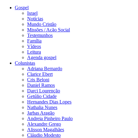
Gospel
Israel
Notícias
Mundo Cristão
Missões / Ação Social
Testemunhos
Família
Vídeos
Leitura
Agenda gospel
Colunistas
Adriana Bernardo
Clarice Ebert
Cris Beloni
Daniel Ramos
Darci Lourenção
Getúlio Cidade
Hernandes Dias Lopes
Nathalia Nunes
Jarbas Aragão
Andreia Pinheiro Paulo
Alexandre Grego
Alisson Magalhães
Cláudio Modesto