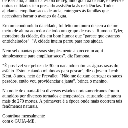
de Eastland, alunos da escola de segundo grau da cidade, e diversos
outras entidades têm prestado assistência às residências. Todos
ajudam a empilhar sacos de areia, entregues às famílias que
necessitam barrar o avanço da água.
Em um condomínio da cidade, foi feito um muro de cerca de um
metro de altura ao redor de todo um grupo de casas. Ramona Tyler,
moradora da cidade, diz em bom humor que "parece que estamos
entricheirados". "A cidade inteira parou para nos ajudar.
Nem sei quantas pessoas simplesmente apareceram aqui
simplesmente para empilhar sacos", diz Ramona.
"É possível ver peixes de 30cm nadando sobre as águas rasas do
asfalto. Estou catando minhocas para pescar", diz o jovem Jacob
Kent, 8 anos, neto de Prevallet. "Não me deixam carregar os sacos
pesados, então vou providenciar a janta", brinca o menino.
Na noite de quarta-feira diversos estados norte-americanos foram
atingidos por diversos tornados e tempestades, causando até agora
mais de 270 mortes. A primavera é a época onde mais ocorrem tais
fenômenos naturais.
Contribua mensalmente
com o GUIA-ME.