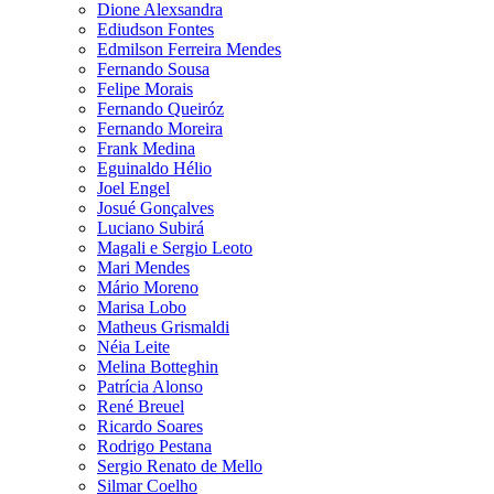
Dione Alexsandra
Ediudson Fontes
Edmilson Ferreira Mendes
Fernando Sousa
Felipe Morais
Fernando Queiróz
Fernando Moreira
Frank Medina
Eguinaldo Hélio
Joel Engel
Josué Gonçalves
Luciano Subirá
Magali e Sergio Leoto
Mari Mendes
Mário Moreno
Marisa Lobo
Matheus Grismaldi
Néia Leite
Melina Botteghin
Patrícia Alonso
René Breuel
Ricardo Soares
Rodrigo Pestana
Sergio Renato de Mello
Silmar Coelho