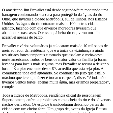
O americano Jim Prevallet está desde segunda-feira montando uma
barragem contornando sua casa para protegê-lo da águas do rio
Ohio, que invadiu a cidade Metrópolis, sul de Illinois, nos Estados
Unidos. As águas do rio entraram mais de 100 metros cidade
adentro, fazendo com que diversos moradores tivessem que
abandonar suas casas. O cassino, à beira do rio, virou uma ilha
acessível apenas de barco.
Prevallet e vários voluntários já colocaram mais de 10 mil sacos de
areia ao redor da residência, que é a única da vizinhança a ainda
resistir aos fortes temporais e tornado que assolam o meio-oeste
norte-americano. Todos os bens de maior valor da família já foram
levados para locais mais seguros, mas Prevallet se recusa a deixar o
local. "É a pior enchente desde 97, acredito que esta seja pior. A
comunidade toda está ajudando. Se continuar do jeito que está, o
máximo que terei que fazer é trocar o carpete", disse. "Ainda não
tivemos ventos fortes, apenas muita água, mas estamos preparados",
completa.
Toda a cidade de Metrópolis, residência oficial do personagem
Super-homem, enfrenta problemas com a cheia do rio e dos diversos
riachos derivados. Os esgotos transbordaram deixando partes da
cidade com um cheiro forte. Um grupo de jovens da Igreja Batista