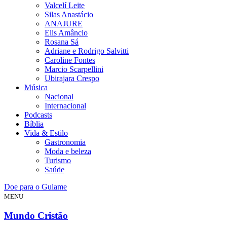
Valcelí Leite
Silas Anastácio
ANAJURE
Elis Amâncio
Rosana Sá
Adriane e Rodrigo Salvitti
Caroline Fontes
Marcio Scarpellini
Ubirajara Crespo
Música
Nacional
Internacional
Podcasts
Bíblia
Vida & Estilo
Gastronomia
Moda e beleza
Turismo
Saúde
Doe para o Guiame
MENU
Mundo Cristão