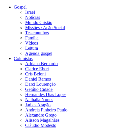
Gospel
Israel
Notícias
Mundo Cristão
Missões / Ação Social
Testemunhos
Família
Vídeos
Leitura
Agenda gospel
Colunistas
Adriana Bernardo
Clarice Ebert
Cris Beloni
Daniel Ramos
Darci Lourenção
Getúlio Cidade
Hernandes Dias Lopes
Nathalia Nunes
Jarbas Aragão
Andreia Pinheiro Paulo
Alexandre Grego
Alisson Magalhães
Cláudio Modesto