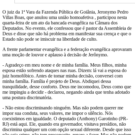
O juiz da 1ª Vara da Fazenda Pública de Goiânia, Jeronymo Pedro
Villas Boas, que anulou uma união homoafetiva , participou nesta
quarta-feira de um ato da bancada evangélica na Câmara dos
Deputados. No evento, ele confessou que é pastor da Assembleia de
Deus e disse que não há problema em manifestar sua crença e que o
Estado não pode se imiscuir na liberdade de culto.
A frente parlamentar evangélica e a federação evangélica aprovaram
uma moção de louvor e aplauso à decisão de Jerônymo.
- Agradeço em meu nome e de minha família. Meus filhos, minha
esposa estão sofrendo ataques nas ruas. Dizem: lá vai a esposa do
juiz homofóbico. Antes de tomar minha decisão, conversei com
minha família. Família é projeto de Deus. Abdiquei dessa
tranquilidade, desse conforto. Deus me incomodou, Deus como que
me impingiu a decidir - declarou, negando ainda que tenha adotado
uma postura discrimatória.
- Não estou discriminando ninguém. Mas não podem querer me
impor sua conduta, seus valores, me impor o silêncio. Nós
coexistimos em igualdade. O deputado (Anthony) Garotinho (PR-
RJ) está aqui. Ele, quando era governador, visitava presídios, não
discrimina qualquer um com opção sexual diferente. Desde que isso
não seja crime, não tem preconceito, reparo a fazer. Mas não podem