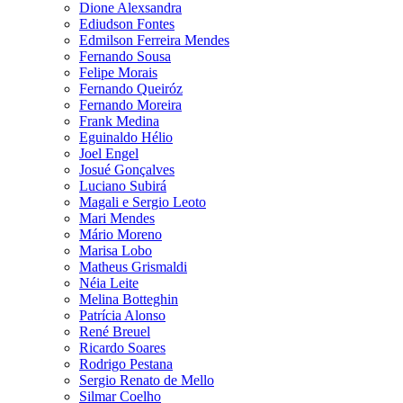
Dione Alexsandra
Ediudson Fontes
Edmilson Ferreira Mendes
Fernando Sousa
Felipe Morais
Fernando Queiróz
Fernando Moreira
Frank Medina
Eguinaldo Hélio
Joel Engel
Josué Gonçalves
Luciano Subirá
Magali e Sergio Leoto
Mari Mendes
Mário Moreno
Marisa Lobo
Matheus Grismaldi
Néia Leite
Melina Botteghin
Patrícia Alonso
René Breuel
Ricardo Soares
Rodrigo Pestana
Sergio Renato de Mello
Silmar Coelho