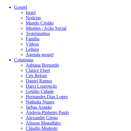
Gospel
Israel
Notícias
Mundo Cristão
Missões / Ação Social
Testemunhos
Família
Vídeos
Leitura
Agenda gospel
Colunistas
Adriana Bernardo
Clarice Ebert
Cris Beloni
Daniel Ramos
Darci Lourenção
Getúlio Cidade
Hernandes Dias Lopes
Nathalia Nunes
Jarbas Aragão
Andreia Pinheiro Paulo
Alexandre Grego
Alisson Magalhães
Cláudio Modesto