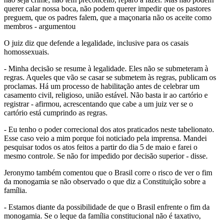
querer calar nossa boca, não podem querer impedir que os pastores
preguem, que os padres falem, que a maçonaria não os aceite como
membros - argumentou
O juiz diz que defende a legalidade, inclusive para os casais
homossexuais.
- Minha decisão se resume à legalidade. Eles não se submeteram à
regras. Aqueles que vão se casar se submetem às regras, publicam os
proclamas. Há um processo de habilitação antes de celebrar um
casamento civil, religioso, união estável. Não basta ir ao cartório e
registrar - afirmou, acrescentando que cabe a um juiz ver se o
cartório está cumprindo as regras.
- Eu tenho o poder correcional dos atos praticados neste tabelionato.
Esse caso veio a mim porque foi noticiado pela imprensa. Mandei
pesquisar todos os atos feitos a partir do dia 5 de maio e farei o
mesmo controle. Se não for impedido por decisão superior - disse.
Jeronymo também comentou que o Brasil corre o risco de ver o fim
da monogamia se não observado o que diz a Constituição sobre a
família.
- Estamos diante da possibilidade de que o Brasil enfrente o fim da
monogamia. Se o leque da família constitucional não é taxativo,