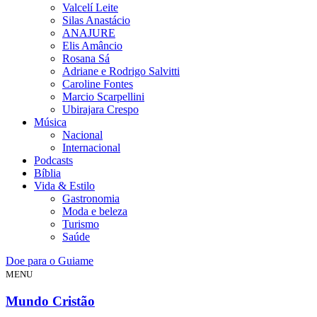
Valcelí Leite
Silas Anastácio
ANAJURE
Elis Amâncio
Rosana Sá
Adriane e Rodrigo Salvitti
Caroline Fontes
Marcio Scarpellini
Ubirajara Crespo
Música
Nacional
Internacional
Podcasts
Bíblia
Vida & Estilo
Gastronomia
Moda e beleza
Turismo
Saúde
Doe para o Guiame
MENU
Mundo Cristão