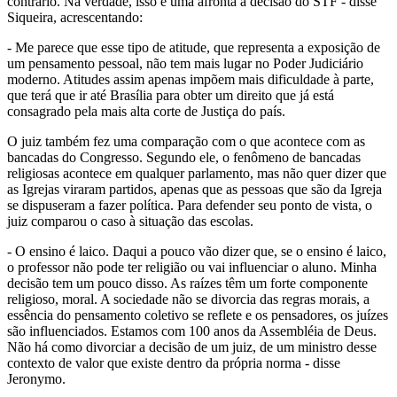
contrário. Na verdade, isso é uma afronta à decisão do STF - disse
Siqueira, acrescentando:
- Me parece que esse tipo de atitude, que representa a exposição de
um pensamento pessoal, não tem mais lugar no Poder Judiciário
moderno. Atitudes assim apenas impõem mais dificuldade à parte,
que terá que ir até Brasília para obter um direito que já está
consagrado pela mais alta corte de Justiça do país.
O juiz também fez uma comparação com o que acontece com as
bancadas do Congresso. Segundo ele, o fenômeno de bancadas
religiosas acontece em qualquer parlamento, mas não quer dizer que
as Igrejas viraram partidos, apenas que as pessoas que são da Igreja
se dispuseram a fazer política. Para defender seu ponto de vista, o
juiz comparou o caso à situação das escolas.
- O ensino é laico. Daqui a pouco vão dizer que, se o ensino é laico,
o professor não pode ter religião ou vai influenciar o aluno. Minha
decisão tem um pouco disso. As raízes têm um forte componente
religioso, moral. A sociedade não se divorcia das regras morais, a
essência do pensamento coletivo se reflete e os pensadores, os juízes
são influenciados. Estamos com 100 anos da Assembléia de Deus.
Não há como divorciar a decisão de um juiz, de um ministro desse
contexto de valor que existe dentro da própria norma - disse
Jeronymo.