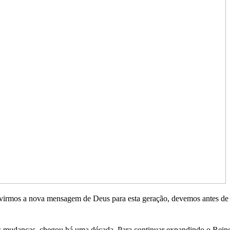
virmos a nova mensagem de Deus para esta geração, devemos antes de 
mudanças, chegou há uma década. Para continuar expandindo o Reino d