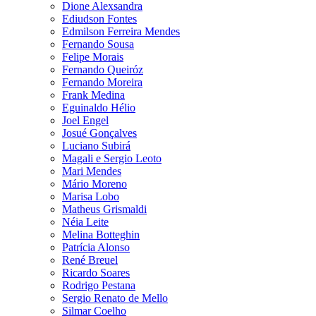
Dione Alexsandra
Ediudson Fontes
Edmilson Ferreira Mendes
Fernando Sousa
Felipe Morais
Fernando Queiróz
Fernando Moreira
Frank Medina
Eguinaldo Hélio
Joel Engel
Josué Gonçalves
Luciano Subirá
Magali e Sergio Leoto
Mari Mendes
Mário Moreno
Marisa Lobo
Matheus Grismaldi
Néia Leite
Melina Botteghin
Patrícia Alonso
René Breuel
Ricardo Soares
Rodrigo Pestana
Sergio Renato de Mello
Silmar Coelho