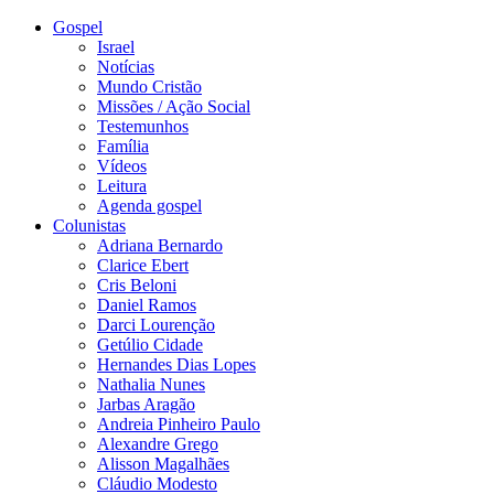
Gospel
Israel
Notícias
Mundo Cristão
Missões / Ação Social
Testemunhos
Família
Vídeos
Leitura
Agenda gospel
Colunistas
Adriana Bernardo
Clarice Ebert
Cris Beloni
Daniel Ramos
Darci Lourenção
Getúlio Cidade
Hernandes Dias Lopes
Nathalia Nunes
Jarbas Aragão
Andreia Pinheiro Paulo
Alexandre Grego
Alisson Magalhães
Cláudio Modesto