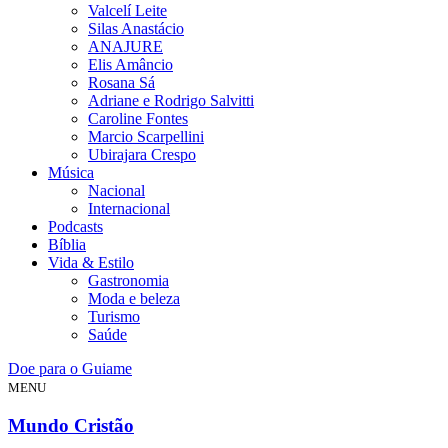
Valcelí Leite
Silas Anastácio
ANAJURE
Elis Amâncio
Rosana Sá
Adriane e Rodrigo Salvitti
Caroline Fontes
Marcio Scarpellini
Ubirajara Crespo
Música
Nacional
Internacional
Podcasts
Bíblia
Vida & Estilo
Gastronomia
Moda e beleza
Turismo
Saúde
Doe para o Guiame
MENU
Mundo Cristão