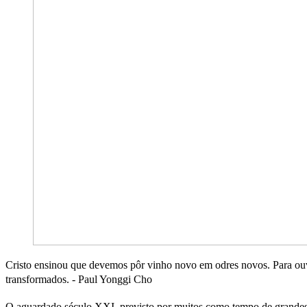
Cristo ensinou que devemos pôr vinho novo em odres novos. Para ou
transformados. - Paul Yonggi Cho
O aguardado século XXI, previsto por muitos como tempo de grandes 