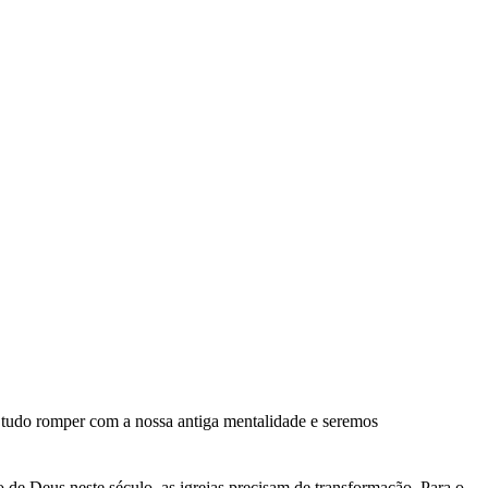
tudo romper com a nossa antiga mentalidade e seremos
e Deus neste século, as igrejas precisam de transformação. Para o