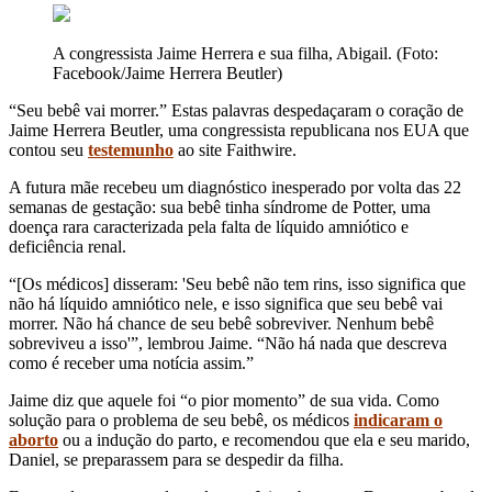
A congressista Jaime Herrera e sua filha, Abigail. (Foto:
Facebook/Jaime Herrera Beutler)
“Seu bebê vai morrer.” Estas palavras despedaçaram o coração de
Jaime Herrera Beutler, uma congressista republicana nos EUA que
contou seu
testemunho
ao site Faithwire.
A futura mãe recebeu um diagnóstico inesperado por volta das 22
semanas de gestação: sua bebê tinha síndrome de Potter, uma
doença rara caracterizada pela falta de líquido amniótico e
deficiência renal.
“[Os médicos] disseram: 'Seu bebê não tem rins, isso significa que
não há líquido amniótico nele, e isso significa que seu bebê vai
morrer. Não há chance de seu bebê sobreviver. Nenhum bebê
sobreviveu a isso'”, lembrou Jaime. “Não há nada que descreva
como é receber uma notícia assim.”
Jaime diz que aquele foi “o pior momento” de sua vida. Como
solução para o problema de seu bebê, os médicos
indicaram o
aborto
ou a indução do parto, e recomendou que ela e seu marido,
Daniel, se preparassem para se despedir da filha.