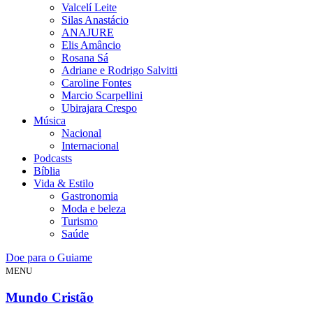
Valcelí Leite
Silas Anastácio
ANAJURE
Elis Amâncio
Rosana Sá
Adriane e Rodrigo Salvitti
Caroline Fontes
Marcio Scarpellini
Ubirajara Crespo
Música
Nacional
Internacional
Podcasts
Bíblia
Vida & Estilo
Gastronomia
Moda e beleza
Turismo
Saúde
Doe para o Guiame
MENU
Mundo Cristão