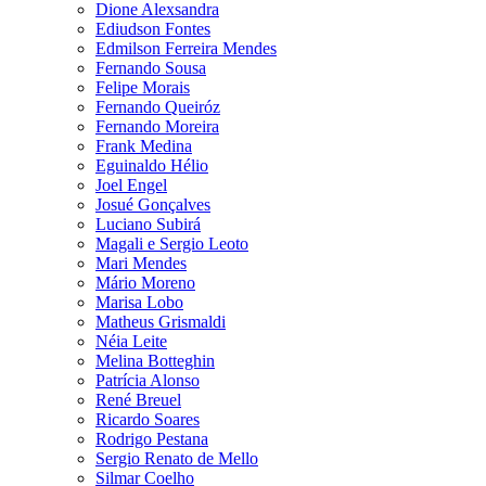
Dione Alexsandra
Ediudson Fontes
Edmilson Ferreira Mendes
Fernando Sousa
Felipe Morais
Fernando Queiróz
Fernando Moreira
Frank Medina
Eguinaldo Hélio
Joel Engel
Josué Gonçalves
Luciano Subirá
Magali e Sergio Leoto
Mari Mendes
Mário Moreno
Marisa Lobo
Matheus Grismaldi
Néia Leite
Melina Botteghin
Patrícia Alonso
René Breuel
Ricardo Soares
Rodrigo Pestana
Sergio Renato de Mello
Silmar Coelho