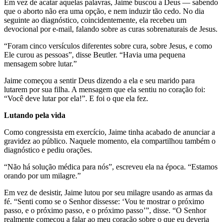
Em vez de acatar aquelas palavras, Jaime buscou a Deus — sabendo
que o aborto não era uma opção, e nem induzir tão cedo. No dia
seguinte ao diagnóstico, coincidentemente, ela recebeu um
devocional por e-mail, falando sobre as curas sobrenaturais de Jesus.
“Foram cinco versículos diferentes sobre cura, sobre Jesus, e como
Ele curou as pessoas”, disse Beutler. “Havia uma pequena
mensagem sobre lutar.”
Jaime começou a sentir Deus dizendo a ela e seu marido para
lutarem por sua filha. A mensagem que ela sentiu no coração foi:
“Você deve lutar por ela!”. E foi o que ela fez.
Lutando pela vida
Como congressista em exercício, Jaime tinha acabado de anunciar a
gravidez ao público. Naquele momento, ela compartilhou também o
diagnóstico e pediu orações.
“Não há solução médica para nós”, escreveu ela na época. “Estamos
orando por um milagre.”
Em vez de desistir, Jaime lutou por seu milagre usando as armas da
fé. “Senti como se o Senhor dissesse: ‘Vou te mostrar o próximo
passo, e o próximo passo, e o próximo passo’”, disse. “O Senhor
realmente começou a falar ao meu coração sobre o que eu deveria