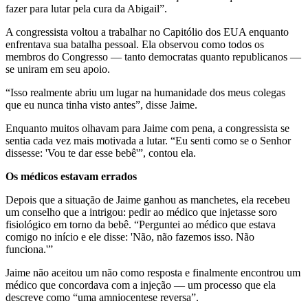
fazer para lutar pela cura da Abigail”.
A congressista voltou a trabalhar no Capitólio dos EUA enquanto
enfrentava sua batalha pessoal. Ela observou como todos os
membros do Congresso — tanto democratas quanto republicanos —
se uniram em seu apoio.
“Isso realmente abriu um lugar na humanidade dos meus colegas
que eu nunca tinha visto antes”, disse Jaime.
Enquanto muitos olhavam para Jaime com pena, a congressista se
sentia cada vez mais motivada a lutar. “Eu senti como se o Senhor
dissesse: 'Vou te dar esse bebê'”, contou ela.
Os médicos estavam errados
Depois que a situação de Jaime ganhou as manchetes, ela recebeu
um conselho que a intrigou: pedir ao médico que injetasse soro
fisiológico em torno da bebê. “Perguntei ao médico que estava
comigo no início e ele disse: 'Não, não fazemos isso. Não
funciona.'”
Jaime não aceitou um não como resposta e finalmente encontrou um
médico que concordava com a injeção — um processo que ela
descreve como “uma amniocentese reversa”.