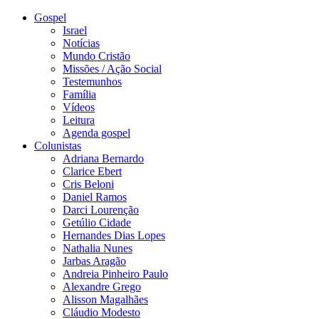
Gospel
Israel
Notícias
Mundo Cristão
Missões / Ação Social
Testemunhos
Família
Vídeos
Leitura
Agenda gospel
Colunistas
Adriana Bernardo
Clarice Ebert
Cris Beloni
Daniel Ramos
Darci Lourenção
Getúlio Cidade
Hernandes Dias Lopes
Nathalia Nunes
Jarbas Aragão
Andreia Pinheiro Paulo
Alexandre Grego
Alisson Magalhães
Cláudio Modesto