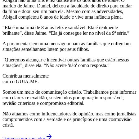
Abigail não tinha rins e fez diálise até os dois anos de idade. O
marido de Jaime, Daniel, deixou a faculdade de direito para cuidar
da filha e doou seu rim para ela. Mesmo com as adversidades,
Abigail completou 8 anos de idade e vive uma infância plena.
“Ela é uma irmã de 8 anos feliz e saudável. Ela é realmente
brilhante”, disse Jaime. “Ela já consegue ler no nível da 9ª série.”
A parlamentar tem uma mensagem para as famílias que enfrentam
situações semelhantes: lutem por seus filhos.
“Queremos alcançar e incentivar outras famílias que estão nessas
situações”, disse ela. “Não aceite 'não' como resposta.”
Contribua mensalmente
com o GUIA-ME.
Somos um meio de comunicação cristão. Trabalhamos para informar
com clareza e exatidão, sustentados por apuração responsável,
revisão criteriosa e compromisso editorial.
Não atuamos como influenciadores de opinião, mas como jornalistas
comprometidos com a verdade e os princípios de uma cosmovisão
cristã.
Torne-se um apoiador