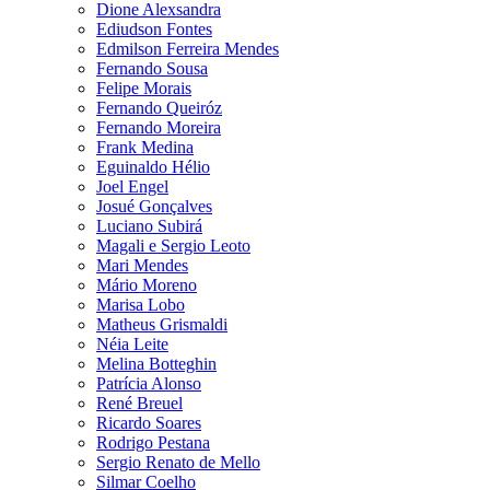
Dione Alexsandra
Ediudson Fontes
Edmilson Ferreira Mendes
Fernando Sousa
Felipe Morais
Fernando Queiróz
Fernando Moreira
Frank Medina
Eguinaldo Hélio
Joel Engel
Josué Gonçalves
Luciano Subirá
Magali e Sergio Leoto
Mari Mendes
Mário Moreno
Marisa Lobo
Matheus Grismaldi
Néia Leite
Melina Botteghin
Patrícia Alonso
René Breuel
Ricardo Soares
Rodrigo Pestana
Sergio Renato de Mello
Silmar Coelho