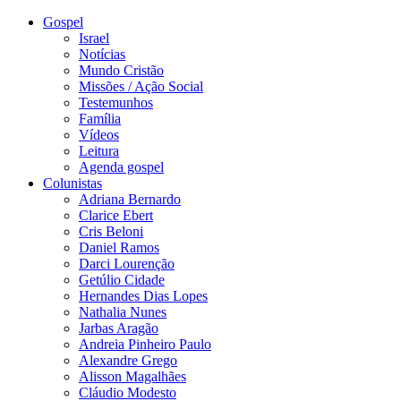
Gospel
Israel
Notícias
Mundo Cristão
Missões / Ação Social
Testemunhos
Família
Vídeos
Leitura
Agenda gospel
Colunistas
Adriana Bernardo
Clarice Ebert
Cris Beloni
Daniel Ramos
Darci Lourenção
Getúlio Cidade
Hernandes Dias Lopes
Nathalia Nunes
Jarbas Aragão
Andreia Pinheiro Paulo
Alexandre Grego
Alisson Magalhães
Cláudio Modesto