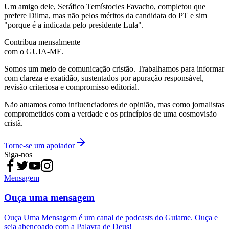
Um amigo dele, Seráfico Temístocles Favacho, completou que
prefere Dilma, mas não pelos méritos da candidata do PT e sim
"porque é a indicada pelo presidente Lula".
Contribua mensalmente
com o GUIA-ME.
Somos um meio de comunicação cristão. Trabalhamos para informar
com clareza e exatidão, sustentados por apuração responsável,
revisão criteriosa e compromisso editorial.
Não atuamos como influenciadores de opinião, mas como jornalistas
comprometidos com a verdade e os princípios de uma cosmovisão
cristã.
Torne-se um apoiador
Siga-nos
Mensagem
Ouça uma mensagem
Ouça Uma Mensagem é um canal de podcasts do Guiame. Ouça e
seja abençoado com a Palavra de Deus!