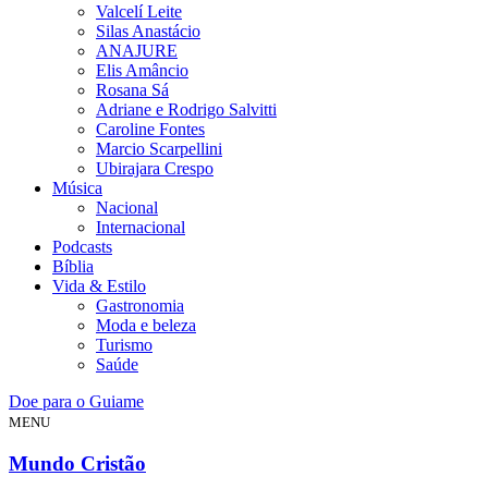
Valcelí Leite
Silas Anastácio
ANAJURE
Elis Amâncio
Rosana Sá
Adriane e Rodrigo Salvitti
Caroline Fontes
Marcio Scarpellini
Ubirajara Crespo
Música
Nacional
Internacional
Podcasts
Bíblia
Vida & Estilo
Gastronomia
Moda e beleza
Turismo
Saúde
Doe para o Guiame
MENU
Mundo Cristão