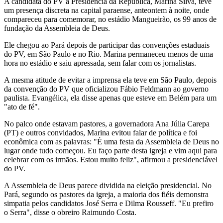
A candidata do PV à Presidência da República, Marina Silva, teve
um presença discreta na capital paraense, anteontem à noite, onde
compareceu para comemorar, no estádio Mangueirão, os 99 anos de
fundação da Assembleia de Deus.
Ele chegou ao Pará depois de participar das convenções estaduais
do PV, em São Paulo e no Rio. Marina permaneceu menos de uma
hora no estádio e saiu apressada, sem falar com os jornalistas.
A mesma atitude de evitar a imprensa ela teve em São Paulo, depois
da convenção do PV que oficializou Fábio Feldmann ao governo
paulista. Evangélica, ela disse apenas que esteve em Belém para um
"ato de fé".
No palco onde estavam pastores, a governadora Ana Júlia Carepa
(PT) e outros convidados, Marina evitou falar de política e foi
econômica com as palavras: "É uma festa da Assembleia de Deus no
lugar onde tudo começou. Eu faço parte desta igreja e vim aqui para
celebrar com os irmãos. Estou muito feliz", afirmou a presidenciável
do PV.
A Assembleia de Deus parece dividida na eleição presidencial. No
Pará, segundo os pastores da igreja, a maioria dos fiéis demonstra
simpatia pelos candidatos José Serra e Dilma Rousseff. "Eu prefiro
o Serra", disse o obreiro Raimundo Costa.