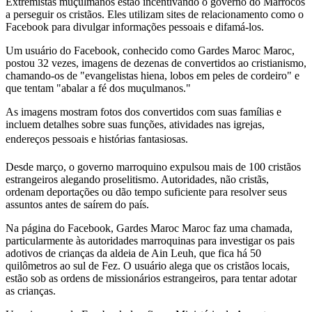
Extremistas muçulmanos estão incentivando o governo do Marrocos
a perseguir os cristãos. Eles utilizam sites de relacionamento como o
Facebook para divulgar informações pessoais e difamá-los.
Um usuário do Facebook, conhecido como Gardes Maroc Maroc,
postou 32 vezes, imagens de dezenas de convertidos ao cristianismo,
chamando-os de "evangelistas hiena, lobos em peles de cordeiro" e
que tentam "abalar a fé dos muçulmanos."
As imagens mostram fotos dos convertidos com suas famílias e
incluem detalhes sobre suas funções, atividades nas igrejas,
endereços pessoais e histórias fantasiosas.
Desde março, o governo marroquino expulsou mais de 100 cristãos
estrangeiros alegando proselitismo. Autoridades, não cristãs,
ordenam deportações ou dão tempo suficiente para resolver seus
assuntos antes de saírem do país.
Na página do Facebook, Gardes Maroc Maroc faz uma chamada,
particularmente às autoridades marroquinas para investigar os pais
adotivos de crianças da aldeia de Ain Leuh, que fica há 50
quilômetros ao sul de Fez. O usuário alega que os cristãos locais,
estão sob as ordens de missionários estrangeiros, para tentar adotar
as crianças.