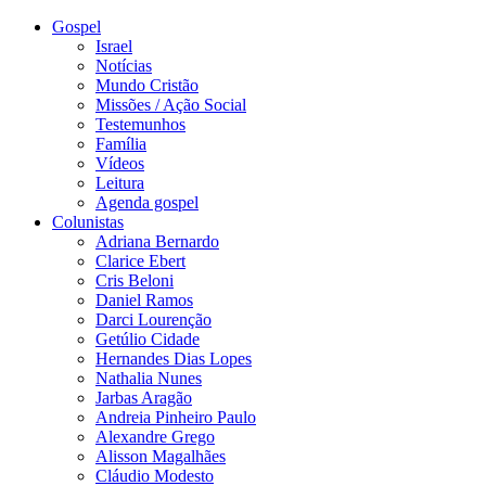
Gospel
Israel
Notícias
Mundo Cristão
Missões / Ação Social
Testemunhos
Família
Vídeos
Leitura
Agenda gospel
Colunistas
Adriana Bernardo
Clarice Ebert
Cris Beloni
Daniel Ramos
Darci Lourenção
Getúlio Cidade
Hernandes Dias Lopes
Nathalia Nunes
Jarbas Aragão
Andreia Pinheiro Paulo
Alexandre Grego
Alisson Magalhães
Cláudio Modesto