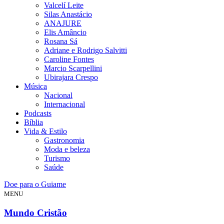
Valcelí Leite
Silas Anastácio
ANAJURE
Elis Amâncio
Rosana Sá
Adriane e Rodrigo Salvitti
Caroline Fontes
Marcio Scarpellini
Ubirajara Crespo
Música
Nacional
Internacional
Podcasts
Bíblia
Vida & Estilo
Gastronomia
Moda e beleza
Turismo
Saúde
Doe para o Guiame
MENU
Mundo Cristão