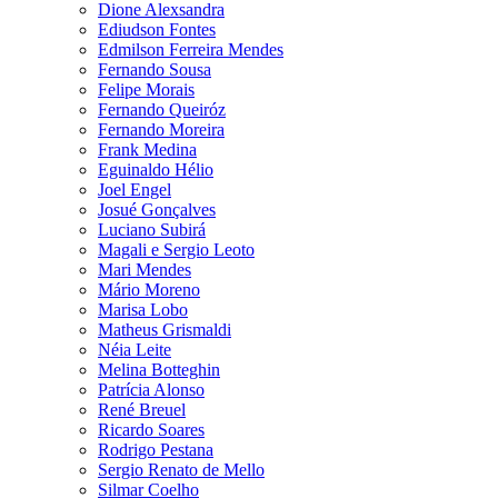
Dione Alexsandra
Ediudson Fontes
Edmilson Ferreira Mendes
Fernando Sousa
Felipe Morais
Fernando Queiróz
Fernando Moreira
Frank Medina
Eguinaldo Hélio
Joel Engel
Josué Gonçalves
Luciano Subirá
Magali e Sergio Leoto
Mari Mendes
Mário Moreno
Marisa Lobo
Matheus Grismaldi
Néia Leite
Melina Botteghin
Patrícia Alonso
René Breuel
Ricardo Soares
Rodrigo Pestana
Sergio Renato de Mello
Silmar Coelho