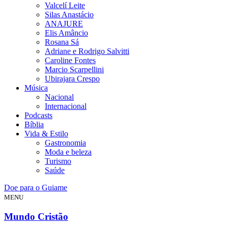
Valcelí Leite
Silas Anastácio
ANAJURE
Elis Amâncio
Rosana Sá
Adriane e Rodrigo Salvitti
Caroline Fontes
Marcio Scarpellini
Ubirajara Crespo
Música
Nacional
Internacional
Podcasts
Bíblia
Vida & Estilo
Gastronomia
Moda e beleza
Turismo
Saúde
Doe para o Guiame
MENU
Mundo Cristão