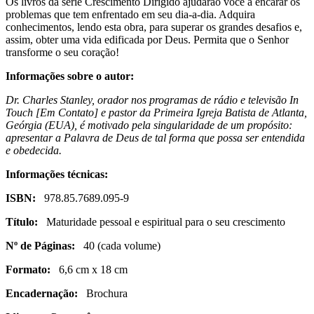
Os livros da série Crescimento Dirigido ajudarão você a encarar os
problemas que tem enfrentado em seu dia-a-dia. Adquira
conhecimentos, lendo esta obra, para superar os grandes desafios e,
assim, obter uma vida edificada por Deus. Permita que o Senhor
transforme o seu coração!
Informações sobre o autor:
Dr. Charles Stanley, orador nos programas de rádio e televisão In
Touch [Em Contato] e pastor da Primeira Igreja Batista de Atlanta,
Geórgia (EUA), é motivado pela singularidade de um propósito:
apresentar a Palavra de Deus de tal forma que possa ser entendida
e obedecida.
Informações técnicas:
ISBN:
978.85.7689.095-9
Título:
Maturidade pessoal e espiritual para o seu crescimento
Nº de Páginas:
40 (cada volume)
Formato:
6,6 cm x 18 cm
Encadernação:
Brochura