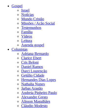
Gospel
Israel
Notícias
Mundo Cristão
Missões / Ação Social
Testemunhos
Família
Vídeos
Leitura
Agenda gospel
Colunistas
Adriana Bernardo
Clarice Ebert
Cris Beloni
Daniel Ramos
Darci Lourenção
Getúlio Cidade
Hernandes Dias Lopes
Nathalia Nunes
Jarbas Aragão
Andreia Pinheiro Paulo
Alexandre Grego
Alisson Magalhães
Cláudio Modesto