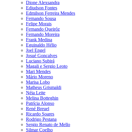
Dione Alexsandra
Ediudson Fontes
Edmilson Ferreira Mendes
Fernando Sousa
Felipe Morais
Fernando Queiróz
Fernando Moreira
Frank Medina
Eguinaldo Hélio
Joel Engel
Josué Gonçalves
Luciano Subirá
Magali e Sergio Leoto
Mari Mendes
Mário Moreno
Marisa Lobo
Matheus Grismaldi
Néia Leite
Melina Botteghin
Patrícia Alonso
René Breuel
Ricardo Soares
Rodrigo Pestana
Sergio Renato de Mello
Silmar Coelho