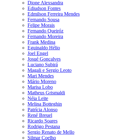
Dione Alexsandra
Ediudson Fontes
Edmilson Ferreira Mendes
Fernando Sousa
Felipe Morais
Fernando Queiróz
Fernando Moreira
Frank Medina
Eguinaldo Hélio
Joel Engel
Josué Gonçalves
Luciano Subirá
Magali e Sergio Leoto
Mari Mendes
Mário Moreno
Marisa Lobo
Matheus Grismaldi
Néia Leite
Melina Botteghin
Patrícia Alonso
René Breuel
Ricardo Soares
Rodrigo Pestana
Sergio Renato de Mello
Silmar Coelho