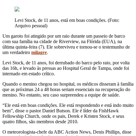
Levi Stock, de 11 anos, está em boas condições. (Foto:
Arquivo pessoal)
Um garoto foi atingido por um raio durante um passeio de barco
com sua família na cidade de Riverview, na Flórida (EUA), na
última quinta-feira (7). Ele sobreviveu e tornou-se o testemunho de
um verdadeiro
milagre
.
Levi Stock, de 11 anos, foi derrubado do barco pelo raio, por volta
das 16h, e levado às pressas ao Hospital Geral de Tampa, onde foi
internado em estado crítico.
Quando o menino chegou no hospital, os médicos disseram à família
que as próximas 24 a 48 horas seriam essenciais na recuperação do
menino. No entanto, seu caso surpreendeu a equipe de saúde.
“Ele está em boas condições. Ele está respondendo e está indo muito
bem”, disse o pastor Daniel Butson. Ele é líder da FishHawk
Fellowship Church, onde os pais, Derek e Kristen Stock, e seus
quatro filhos, são membros desde 2010.
O meteorologista-chefe da ABC Action News, Denis Phillips, disse