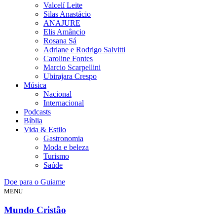
Valcelí Leite
Silas Anastácio
ANAJURE
Elis Amâncio
Rosana Sá
Adriane e Rodrigo Salvitti
Caroline Fontes
Marcio Scarpellini
Ubirajara Crespo
Música
Nacional
Internacional
Podcasts
Bíblia
Vida & Estilo
Gastronomia
Moda e beleza
Turismo
Saúde
Doe para o Guiame
MENU
Mundo Cristão