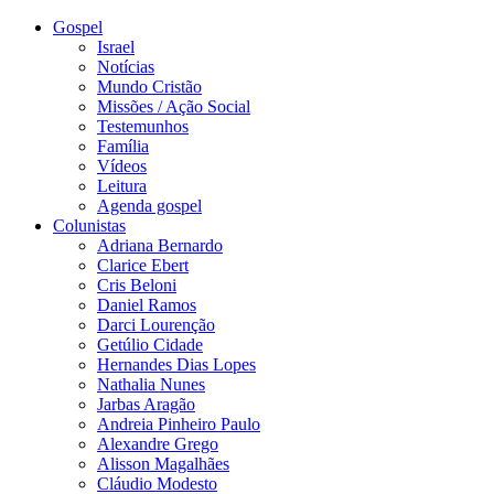
Gospel
Israel
Notícias
Mundo Cristão
Missões / Ação Social
Testemunhos
Família
Vídeos
Leitura
Agenda gospel
Colunistas
Adriana Bernardo
Clarice Ebert
Cris Beloni
Daniel Ramos
Darci Lourenção
Getúlio Cidade
Hernandes Dias Lopes
Nathalia Nunes
Jarbas Aragão
Andreia Pinheiro Paulo
Alexandre Grego
Alisson Magalhães
Cláudio Modesto