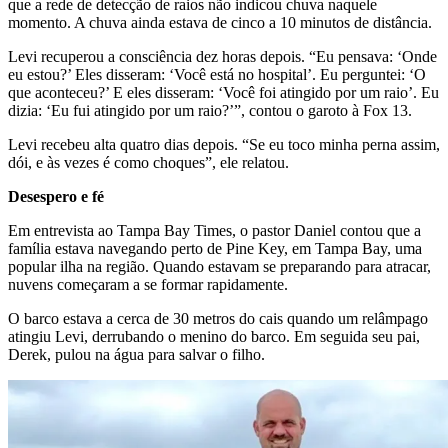
que a rede de detecção de raios não indicou chuva naquele
momento. A chuva ainda estava de cinco a 10 minutos de distância.
Levi recuperou a consciência dez horas depois. “Eu pensava: ‘Onde
eu estou?’ Eles disseram: ‘Você está no hospital’. Eu perguntei: ‘O
que aconteceu?’ E eles disseram: ‘Você foi atingido por um raio’. Eu
dizia: ‘Eu fui atingido por um raio?’”, contou o garoto à Fox 13.
Levi recebeu alta quatro dias depois. “Se eu toco minha perna assim,
dói, e às vezes é como choques”, ele relatou.
Desespero e fé
Em entrevista ao Tampa Bay Times, o pastor Daniel contou que a
família estava navegando perto de Pine Key, em Tampa Bay, uma
popular ilha na região. Quando estavam se preparando para atracar,
nuvens começaram a se formar rapidamente.
O barco estava a cerca de 30 metros do cais quando um relâmpago
atingiu Levi, derrubando o menino do barco. Em seguida seu pai,
Derek, pulou na água para salvar o filho.