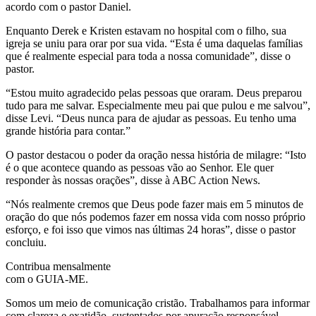
acordo com o pastor Daniel.
Enquanto Derek e Kristen estavam no hospital com o filho, sua
igreja se uniu para orar por sua vida. “Esta é uma daquelas famílias
que é realmente especial para toda a nossa comunidade”, disse o
pastor.
“Estou muito agradecido pelas pessoas que oraram. Deus preparou
tudo para me salvar. Especialmente meu pai que pulou e me salvou”,
disse Levi. “Deus nunca para de ajudar as pessoas. Eu tenho uma
grande história para contar.”
O pastor destacou o poder da oração nessa história de milagre: “Isto
é o que acontece quando as pessoas vão ao Senhor. Ele quer
responder às nossas orações”, disse à ABC Action News.
“Nós realmente cremos que Deus pode fazer mais em 5 minutos de
oração do que nós podemos fazer em nossa vida com nosso próprio
esforço, e foi isso que vimos nas últimas 24 horas”, disse o pastor
concluiu.
Contribua mensalmente
com o GUIA-ME.
Somos um meio de comunicação cristão. Trabalhamos para informar
com clareza e exatidão, sustentados por apuração responsável,