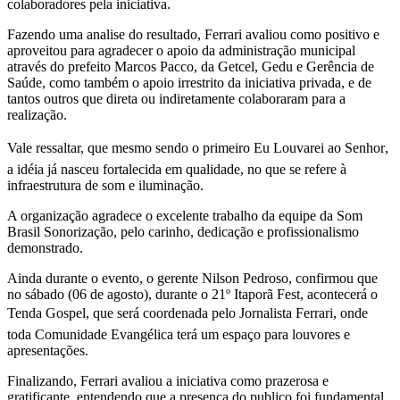
colaboradores pela iniciativa.
Fazendo uma analise do resultado, Ferrari avaliou como positivo e
aproveitou para agradecer o apoio da administração municipal
através do prefeito Marcos Pacco, da Getcel, Gedu e Gerência de
Saúde, como também o apoio irrestrito da iniciativa privada, e de
tantos outros que direta ou indiretamente colaboraram para a
realização.
Vale ressaltar, que mesmo sendo o primeiro Eu Louvarei ao Senhor,
a idéia já nasceu fortalecida em qualidade, no que se refere à
infraestrutura de som e iluminação.
A organização agradece o excelente trabalho da equipe da Som
Brasil Sonorização, pelo carinho, dedicação e profissionalismo
demonstrado.
Ainda durante o evento, o gerente Nilson Pedroso, confirmou que
no sábado (06 de agosto), durante o 21º Itaporã Fest, acontecerá o
Tenda Gospel, que será coordenada pelo Jornalista Ferrari, onde
toda Comunidade Evangélica terá um espaço para louvores e
apresentações.
Finalizando, Ferrari avaliou a iniciativa como prazerosa e
gratificante, entendendo que a presença do publico foi fundamental,