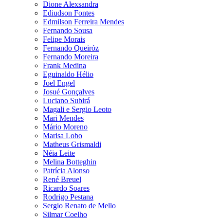
Dione Alexsandra
Ediudson Fontes
Edmilson Ferreira Mendes
Fernando Sousa
Felipe Morais
Fernando Queiróz
Fernando Moreira
Frank Medina
Eguinaldo Hélio
Joel Engel
Josué Gonçalves
Luciano Subirá
Magali e Sergio Leoto
Mari Mendes
Mário Moreno
Marisa Lobo
Matheus Grismaldi
Néia Leite
Melina Botteghin
Patrícia Alonso
René Breuel
Ricardo Soares
Rodrigo Pestana
Sergio Renato de Mello
Silmar Coelho