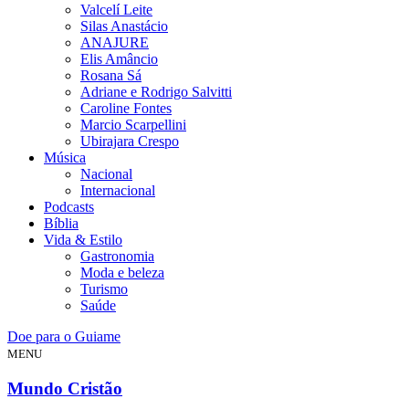
Valcelí Leite
Silas Anastácio
ANAJURE
Elis Amâncio
Rosana Sá
Adriane e Rodrigo Salvitti
Caroline Fontes
Marcio Scarpellini
Ubirajara Crespo
Música
Nacional
Internacional
Podcasts
Bíblia
Vida & Estilo
Gastronomia
Moda e beleza
Turismo
Saúde
Doe para o Guiame
MENU
Mundo Cristão