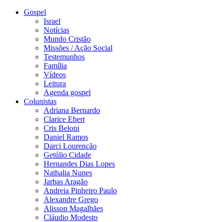
Gospel
Israel
Notícias
Mundo Cristão
Missões / Ação Social
Testemunhos
Família
Vídeos
Leitura
Agenda gospel
Colunistas
Adriana Bernardo
Clarice Ebert
Cris Beloni
Daniel Ramos
Darci Lourenção
Getúlio Cidade
Hernandes Dias Lopes
Nathalia Nunes
Jarbas Aragão
Andreia Pinheiro Paulo
Alexandre Grego
Alisson Magalhães
Cláudio Modesto