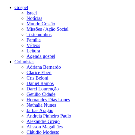
Gospel
Israel
Notícias
Mundo Cristão
Missões / Ação Social
Testemunhos
Família
Vídeos
Leitura
Agenda gospel
Colunistas
Adriana Bernardo
Clarice Ebert
Cris Beloni
Daniel Ramos
Darci Lourenção
Getúlio Cidade
Hernandes Dias Lopes
Nathalia Nunes
Jarbas Aragão
Andreia Pinheiro Paulo
Alexandre Grego
Alisson Magalhães
Cláudio Modesto