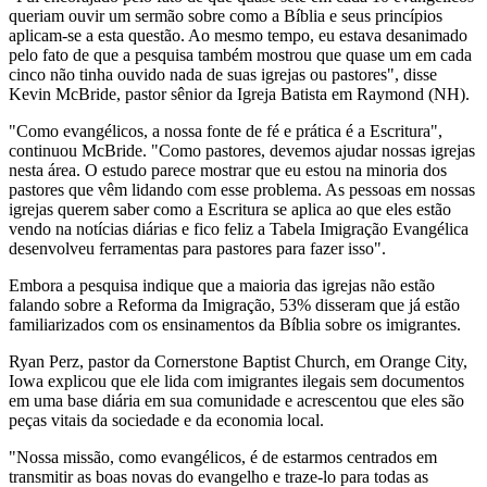
queriam ouvir um sermão sobre como a Bíblia e seus princípios
aplicam-se a esta questão. Ao mesmo tempo, eu estava desanimado
pelo fato de que a pesquisa também mostrou que quase um em cada
cinco não tinha ouvido nada de suas igrejas ou pastores", disse
Kevin McBride, pastor sênior da Igreja Batista em Raymond (NH).
"Como evangélicos, a nossa fonte de fé e prática é a Escritura",
continuou McBride. "Como pastores, devemos ajudar nossas igrejas
nesta área. O estudo parece mostrar que eu estou na minoria dos
pastores que vêm lidando com esse problema. As pessoas em nossas
igrejas querem saber como a Escritura se aplica ao que eles estão
vendo na notícias diárias e fico feliz a Tabela Imigração Evangélica
desenvolveu ferramentas para pastores para fazer isso".
Embora a pesquisa indique que a maioria das igrejas não estão
falando sobre a Reforma da Imigração, 53% disseram que já estão
familiarizados com os ensinamentos da Bíblia sobre os imigrantes.
Ryan Perz, pastor da Cornerstone Baptist Church, em Orange City,
Iowa explicou que ele lida com imigrantes ilegais sem documentos
em uma base diária em sua comunidade e acrescentou que eles são
peças vitais da sociedade e da economia local.
"Nossa missão, como evangélicos, é de estarmos centrados em
transmitir as boas novas do evangelho e traze-lo para todas as