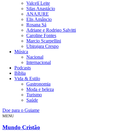
Valcelí Leite
Silas Anastácio
ANAJURE
Elis Amâncio
Rosana Sá
Adriane e Rodrigo Salvitti
Caroline Fontes
Marcio Scarpellini
Ubirajara Crespo
Música
Nacional
Internacional
Podcasts
Bíblia
Vida & Estilo
Gastronomia
Moda e beleza
Turismo
Saúde
Doe para o Guiame
MENU
Mundo Cristão