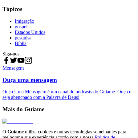
Tópicos
Imigração
gospel
Estados Unidos
pesquisa
Bíblia
Siga-nos
Mensagem
Ouça uma mensagem
Ouça Uma Mensagem é um canal de podcasts do Guiame. Ouça e
seja abençoado com a Palavra de Deus!
Mais do Guiame
O
Guiame
utiliza cookies e outras tecnologias semelhantes para
melhorar a sua experiência acordo com a nossa
Politica de