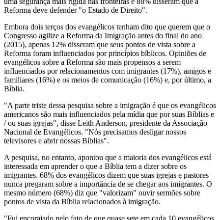
uma segurança mais rígida nas fronteiras e 88% disseram que a
Reforma deve defender "o Estado de Direito".
Embora dois terços dos evangélicos tenham dito que querem que o
Congresso agilize a Reforma da Imigração antes do final do ano
(2015), apenas 12% disseram que seus pontos de vista sobre a
Reforma foram influenciados por princípios bíblicos. Opiniões de
evangélicos sobre a Reforma são mais propensos a serem
influenciados por relacionamentos com imigrantes (17%), amigos e
familiares (16%) e os meios de comunicação (16%) e, por último, a
Bíblia.
"A parte triste dessa pesquisa sobre a imigração é que os evangélicos
americanos são mais influenciados pela mídia que por suas Bíblias e
/ ou suas igrejas", disse Leith Anderson, presidente da Associação
Nacional de Evangélicos. "Nós precisamos desligar nossos
televisores e abrir nossas Bíblias".
A pesquisa, no entanto, apontou que a maioria dos evangélicos está
interessada em aprender o que a Bíblia tem a dizer sobre os
imigrantes. 68% dos evangélicos dizem que suas igrejas e pastores
nunca pregaram sobre a importância de se chegar aos imigrantes. O
mesmo número (68%) diz que "valorizam" ouvir sermões sobre
pontos de vista da Bíblia relacionados à imigração.
"Fui encorajado pelo fato de que quase sete em cada 10 evangélicos