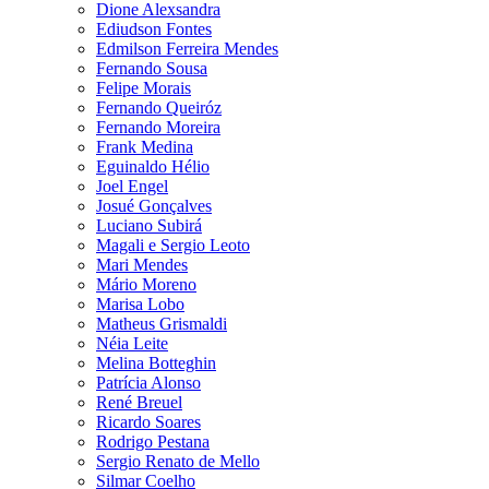
Dione Alexsandra
Ediudson Fontes
Edmilson Ferreira Mendes
Fernando Sousa
Felipe Morais
Fernando Queiróz
Fernando Moreira
Frank Medina
Eguinaldo Hélio
Joel Engel
Josué Gonçalves
Luciano Subirá
Magali e Sergio Leoto
Mari Mendes
Mário Moreno
Marisa Lobo
Matheus Grismaldi
Néia Leite
Melina Botteghin
Patrícia Alonso
René Breuel
Ricardo Soares
Rodrigo Pestana
Sergio Renato de Mello
Silmar Coelho