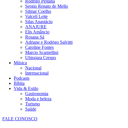
Rodrigo Pestana
Sergio Renato de Mello
Silmar Coelho
Valcelí Leite
Silas Anastácio
ANAJURE
Elis Amâncio
Rosana Sá
Adriane e Rodrigo Salvitti
Caroline Fontes
Marcio Scarpellini
Ubirajara Crespo
Música
Nacional
Internacional
Podcasts
Bíblia
Vida & Estilo
Gastronomia
Moda e beleza
Turismo
Saúde
FALE CONOSCO