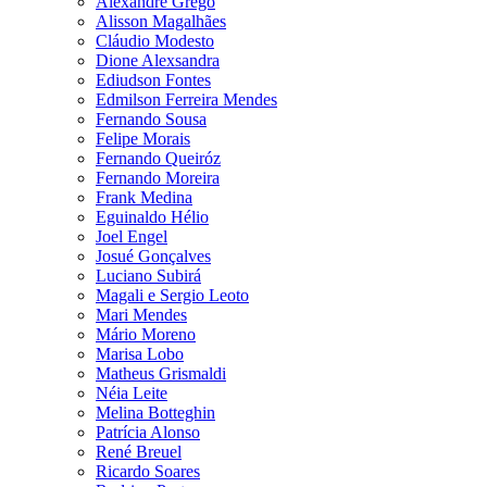
Alexandre Grego
Alisson Magalhães
Cláudio Modesto
Dione Alexsandra
Ediudson Fontes
Edmilson Ferreira Mendes
Fernando Sousa
Felipe Morais
Fernando Queiróz
Fernando Moreira
Frank Medina
Eguinaldo Hélio
Joel Engel
Josué Gonçalves
Luciano Subirá
Magali e Sergio Leoto
Mari Mendes
Mário Moreno
Marisa Lobo
Matheus Grismaldi
Néia Leite
Melina Botteghin
Patrícia Alonso
René Breuel
Ricardo Soares