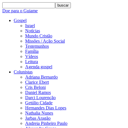
buscar
Doe para o Guiame
Gospel
Israel
Notícias
Mundo Cristão
Missões / Ação Social
Testemunhos
Família
Vídeos
Leitura
Agenda gospel
Colunistas
Adriana Bernardo
Clarice Ebert
Cris Beloni
Daniel Ramos
Darci Lourenção
Getúlio Cidade
Hernandes Dias Lopes
Nathalia Nunes
Jarbas Aragão
Andreia Pinheiro Paulo