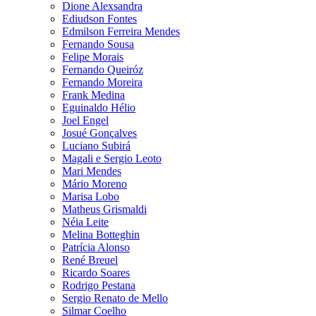
Dione Alexsandra
Ediudson Fontes
Edmilson Ferreira Mendes
Fernando Sousa
Felipe Morais
Fernando Queiróz
Fernando Moreira
Frank Medina
Eguinaldo Hélio
Joel Engel
Josué Gonçalves
Luciano Subirá
Magali e Sergio Leoto
Mari Mendes
Mário Moreno
Marisa Lobo
Matheus Grismaldi
Néia Leite
Melina Botteghin
Patrícia Alonso
René Breuel
Ricardo Soares
Rodrigo Pestana
Sergio Renato de Mello
Silmar Coelho