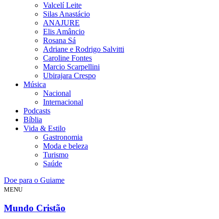
Valcelí Leite
Silas Anastácio
ANAJURE
Elis Amâncio
Rosana Sá
Adriane e Rodrigo Salvitti
Caroline Fontes
Marcio Scarpellini
Ubirajara Crespo
Música
Nacional
Internacional
Podcasts
Bíblia
Vida & Estilo
Gastronomia
Moda e beleza
Turismo
Saúde
Doe para o Guiame
MENU
Mundo Cristão