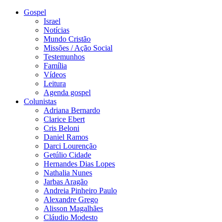
Gospel
Israel
Notícias
Mundo Cristão
Missões / Ação Social
Testemunhos
Família
Vídeos
Leitura
Agenda gospel
Colunistas
Adriana Bernardo
Clarice Ebert
Cris Beloni
Daniel Ramos
Darci Lourenção
Getúlio Cidade
Hernandes Dias Lopes
Nathalia Nunes
Jarbas Aragão
Andreia Pinheiro Paulo
Alexandre Grego
Alisson Magalhães
Cláudio Modesto