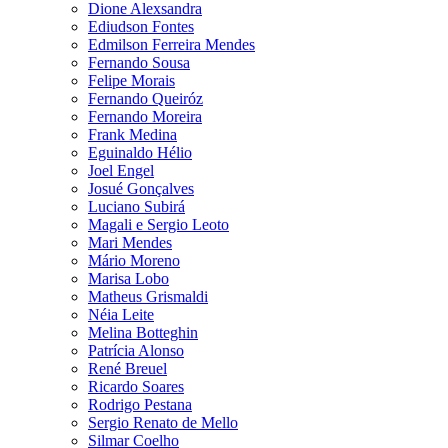
Dione Alexsandra
Ediudson Fontes
Edmilson Ferreira Mendes
Fernando Sousa
Felipe Morais
Fernando Queiróz
Fernando Moreira
Frank Medina
Eguinaldo Hélio
Joel Engel
Josué Gonçalves
Luciano Subirá
Magali e Sergio Leoto
Mari Mendes
Mário Moreno
Marisa Lobo
Matheus Grismaldi
Néia Leite
Melina Botteghin
Patrícia Alonso
René Breuel
Ricardo Soares
Rodrigo Pestana
Sergio Renato de Mello
Silmar Coelho